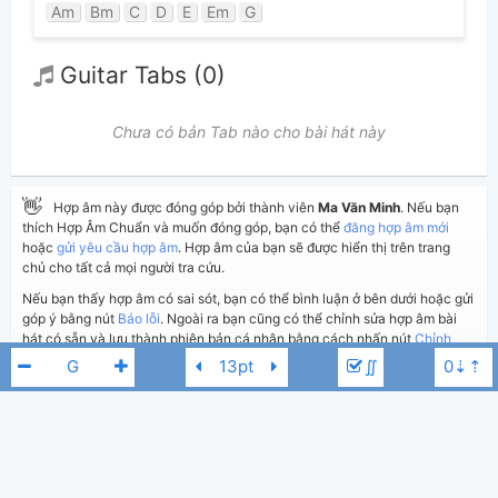
Am
Bm
C
D
E
Em
G
Guitar Tabs (0)
Chưa có bản Tab nào cho bài hát này
👋
Hợp âm này được đóng góp bởi thành viên
Ma Văn Minh
. Nếu bạn
thích Hợp Âm Chuẩn và muốn đóng góp, bạn có thể
đăng hợp âm mới
hoặc
gửi yêu cầu hợp âm
. Hợp âm của bạn sẽ được hiển thị trên trang
chủ cho tất cả mọi người tra cứu.
Nếu bạn thấy hợp âm có sai sót, bạn có thể bình luận ở bên dưới hoặc gửi
góp ý bằng nút
Báo lỗi
. Ngoài ra bạn cũng có thể chỉnh sửa hợp âm bài
hát có sẵn và lưu thành phiên bản cá nhân bằng cách nhấn nút
Chỉnh
sửa hợp âm
.
∬
Thêm vào
Chia sẻ
In ra giấy
Quản lý
ngày 10 tháng 04, 2021
Cập nhật:
BÌNH LUẬN
Duy Quang
A