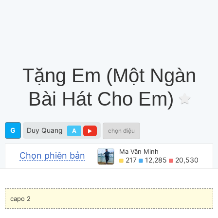
Tặng Em (Một Ngàn
Bài Hát Cho Em)
G
Duy Quang
A
chọn điệu
Ma Văn Minh
Chọn phiên bản
217
12,285
20,530
capo 2