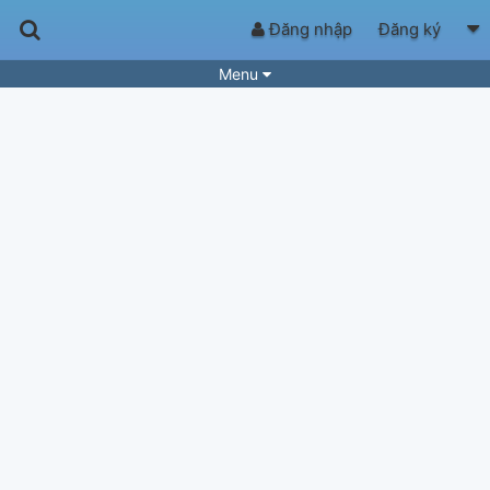
Đăng nhập
Đăng ký
Menu
Bài hát
Guitar Tabs
Playlist
Hợp âm
Điệu bài hát
Thể loại
Tìm theo hợp âm
Tải ứng dụng
Yêu cầu hợp âm
Thành Viên
Khóa học
Quản lý
53
Tắt quảng cáo