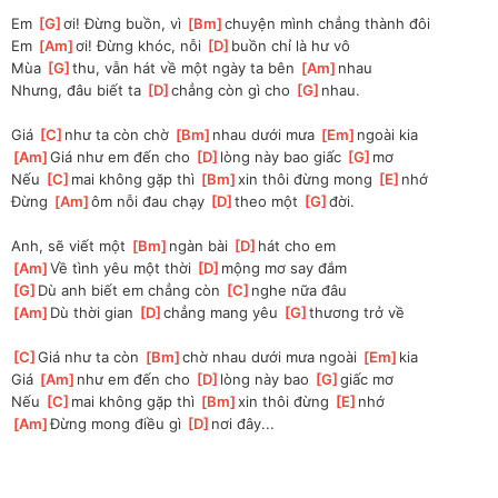
Em 
[
G
]
ơi! Đừng buồn, vì 
[
Bm
]
chuyện mình chẳng thành đôi
Em 
[
Am
]
ơi! Đừng khóc, nỗi 
[
D
]
buồn chỉ là hư vô
Mùa 
[
G
]
thu, vẫn hát về một ngày ta bên 
[
Am
]
nhau
Nhưng, đâu biết ta 
[
D
]
chẳng còn gì cho 
[
G
]
nhau.
Giá 
[
C
]
như ta còn chờ 
[
Bm
]
nhau dưới mưa 
[
Em
]
ngoài kia
[
Am
]
Giá như em đến cho 
[
D
]
lòng này bao giấc 
[
G
]
mơ
Nếu 
[
C
]
mai không gặp thì 
[
Bm
]
xin thôi đừng mong 
[
E
]
nhớ
Đừng 
[
Am
]
ôm nỗi đau chạy 
[
D
]
theo một 
[
G
]
đời.
Anh, sẽ viết một 
[
Bm
]
ngàn bài 
[
D
]
hát cho em
[
Am
]
Về tình yêu một thời 
[
D
]
mộng mơ say đắm
[
G
]
Dù anh biết em chẳng còn 
[
C
]
nghe nữa đâu
[
Am
]
Dù thời gian 
[
D
]
chẳng mang yêu 
[
G
]
thương trở về
[
C
]
Giá như ta còn 
[
Bm
]
chờ nhau dưới mưa ngoài 
[
Em
]
kia
Giá 
[
Am
]
như em đến cho 
[
D
]
lòng này bao 
[
G
]
giấc mơ
Nếu 
[
C
]
mai không gặp thì 
[
Bm
]
xin thôi đừng 
[
E
]
nhớ
[
Am
]
Đừng mong điều gì 
[
D
]
nơi đây...