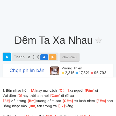
Đêm Ta Xa Nhau
A
Thanh Hà
(+1)
A
chọn điệu
Vương Thiện
Chọn phiên bản
2,315
17,821
96,793
1. Bên nhau hôm 
[
A
]
nay mai cách 
[
C#m
]
xa người 
[
F#m
]
ơi 
Vui đêm 
[
D
]
nay thôi anh nói 
[
C#m
]
đi rồi xa
[
F#
]
Môi trong 
[
Bm
]
sương đêm sao 
[
C#m
]
rét lạnh niềm 
[
F#m
]
nhớ 
Dòng nhạc nào 
[
Bm
]
tàn trong xa 
[
E7
]
vắng