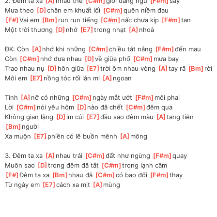
2. Đêm ta xa 
[
A
]
nhau thế 
[
C#m
]
giới đang ngủ 
[
F#m
]
say 
Mưa theo 
[
D
]
chân em khuất lối 
[
C#m
]
quên niềm đau
[
F#
]
Vai em 
[
Bm
]
run run tiếng 
[
C#m
]
nấc chưa kịp 
[
F#m
]
tan 
Một trời thương 
[
D
]
nhớ 
[
E7
]
trong nhạt 
[
A
]
nhoà
ĐK: Còn 
[
A
]
nhớ khi những 
[
C#m
]
chiều tắt nắng 
[
F#m
]
đến mau 
Còn 
[
C#m
]
nhớ đưa nhau 
[
D
]
về giữa phố 
[
C#m
]
mưa bay
Trao nhau nụ 
[
D
]
hôn giữa 
[
E7
]
trời ôm nhau vòng 
[
A
]
tay rã 
[
Bm
]
rời
Môi em 
[
E7
]
nồng tóc rối làn mi 
[
A
]
ngoan
Tình 
[
A
]
nỡ có những 
[
C#m
]
ngày mắt ướt 
[
F#m
]
môi phai 
Lời 
[
C#m
]
nói yêu hôm 
[
D
]
nào đã chết 
[
C#m
]
đêm qua
Không gian lặng 
[
D
]
im cúi 
[
E7
]
đầu sao đêm màu 
[
A
]
tang tiễn 
[
Bm
]
người 
Xa muộn 
[
E7
]
phiền có lẽ buồn mênh 
[
A
]
mông
3. Đêm ta xa 
[
A
]
nhau trái 
[
C#m
]
đất như ngừng 
[
F#m
]
quay 
Muôn sao 
[
D
]
trong đêm đã tắt 
[
C#m
]
trong lạnh câm
[
F#
]
Đêm ta xa 
[
Bm
]
nhau đã 
[
C#m
]
có bao đổi 
[
F#m
]
thay 
Từ ngày em 
[
E7
]
cách xa mịt 
[
A
]
mùng