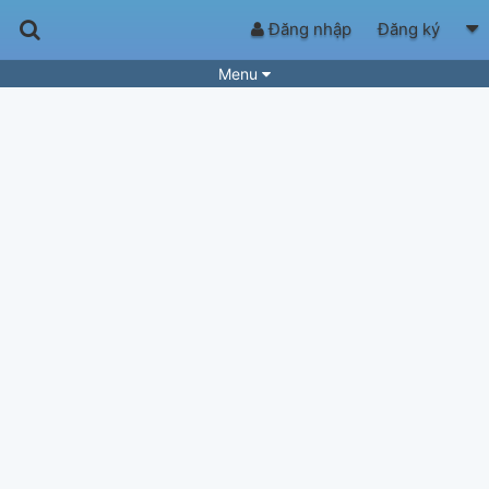
Đăng nhập
Đăng ký
Menu
Bài hát
Guitar Tabs
Playlist
Hợp âm
Điệu bài hát
Thể loại
Tìm theo hợp âm
Tải ứng dụng
Yêu cầu hợp âm
Thành Viên
Khóa học
Quản lý
51
Tắt quảng cáo