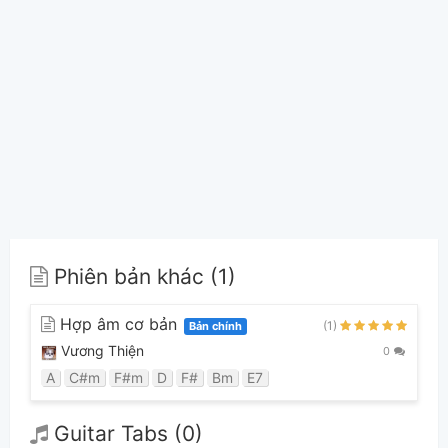
Phiên bản khác (1)
Hợp âm cơ bản
(1)
Bản chính
Vương Thiện
0
A
C#m
F#m
D
F#
Bm
E7
Guitar Tabs (0)