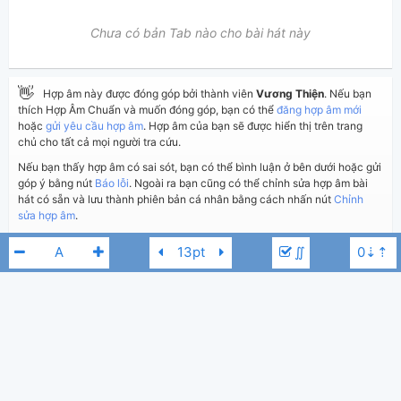
Chưa có bản Tab nào cho bài hát này
👋
Hợp âm này được đóng góp bởi thành viên
Vương Thiện
. Nếu bạn
thích Hợp Âm Chuẩn và muốn đóng góp, bạn có thể
đăng hợp âm mới
hoặc
gửi yêu cầu hợp âm
. Hợp âm của bạn sẽ được hiển thị trên trang
chủ cho tất cả mọi người tra cứu.
Nếu bạn thấy hợp âm có sai sót, bạn có thể bình luận ở bên dưới hoặc gửi
góp ý bằng nút
Báo lỗi
. Ngoài ra bạn cũng có thể chỉnh sửa hợp âm bài
hát có sẵn và lưu thành phiên bản cá nhân bằng cách nhấn nút
Chỉnh
sửa hợp âm
.
∬
Thêm vào
Chia sẻ
In ra giấy
Quản lý
ngày 10 tháng 01, 2018
Cập nhật:
BÌNH LUẬN
3,130
Lượt xem:
Thanh Hà
Tuấn Ngọc
A
Hiển thị bình luận
Vương Thiện
Người đăng:
(Dương Công Vủ đã duyệt)
Lê Xuân Trường