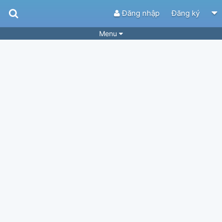
Đăng nhập
Đăng ký
Menu
Bài hát
Guitar Tabs
Playlist
Hợp âm
Điệu bài hát
Thể loại
Tìm theo hợp âm
Tải ứng dụng
Yêu cầu hợp âm
Thành Viên
Khóa học
Quản lý
34
Tắt quảng cáo