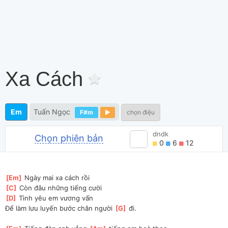
Xa Cách
Em
Tuấn Ngọc
F#m
chọn điệu
dndk
Chọn phiên bản
0
6
12
[
Em
]
 Ngày mai xa cách rồi 
[
C
]
 Còn đâu những tiếng cười 
[
D
]
 Tình yêu em vương vấn 
Ðể làm lưu luyến bước chân người 
[
G
]
 đi.