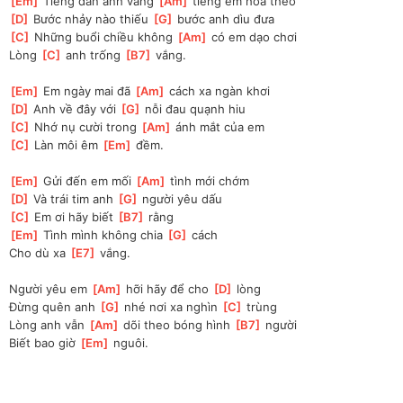
[
Em
]
 Tiếng đàn anh vẳng 
[
Am
]
 tiếng em hoà theo 
[
D
]
 Bước nhảy nào thiếu 
[
G
]
 bước anh dìu đưa 
[
C
]
 Những buổi chiều không 
[
Am
]
 có em dạo chơi 
Lòng 
[
C
]
 anh trống 
[
B7
]
 vắng.
[
Em
]
 Em ngày mai đã 
[
Am
]
 cách xa ngàn khơi 
[
D
]
 Anh về đây với 
[
G
]
 nỗi đau quạnh hiu 
[
C
]
 Nhớ nụ cười trong 
[
Am
]
 ánh mắt của em
[
C
]
 Làn môi êm 
[
Em
]
 đềm.
[
Em
]
 Gửi đến em mối 
[
Am
]
 tình mới chớm 
[
D
]
 Và trái tim anh 
[
G
]
 người yêu dấu 
[
C
]
 Em ơi hãy biết 
[
B7
]
 rằng 
[
Em
]
 Tình mình không chia 
[
G
]
 cách 
Cho dù xa 
[
E7
]
 vắng.
Người yêu em 
[
Am
]
 hỡi hãy để cho 
[
D
]
 lòng 
Ðừng quên anh 
[
G
]
 nhé nơi xa nghìn 
[
C
]
 trùng 
Lòng anh vẫn 
[
Am
]
 dõi theo bóng hình 
[
B7
]
 người 
Biết bao giờ 
[
Em
]
 nguôi. 