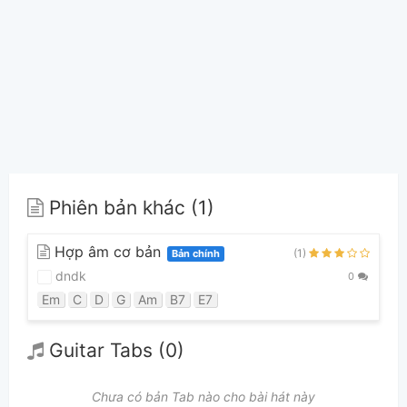
Phiên bản khác (1)
Hợp âm cơ bản
(1)
Bản chính
dndk
0
Em
C
D
G
Am
B7
E7
Guitar Tabs (0)
Chưa có bản Tab nào cho bài hát này