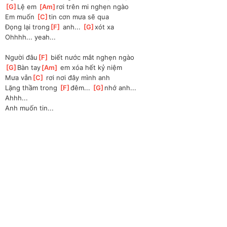
[
G
]
Lệ em 
[
Am
]
rơi trên mi nghẹn ngào 
Em muốn 
[
C
]
tin cơn mưa sẽ qua
Đọng lại trong
[
F
]
 anh... 
[
G
]
xót xa 
Ohhhh... yeah...
Người đâu
[
F
]
 biết nước mắt nghẹn ngào 
[
G
]
Bàn tay
[
Am
]
 em xóa hết kỷ niệm 
Mưa vẫn
[
C
]
 rơi nơi đây mình anh
Lặng thầm trong 
[
F
]
đêm... 
[
G
]
nhớ anh... 
Ahhh...
Anh muốn tin...