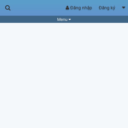
Đăng nhập
Đăng ký
Menu
Bài hát
Guitar Tabs
Playlist
Hợp âm
Điệu bài hát
Thể loại
Tìm theo hợp âm
Tải ứng dụng
Yêu cầu hợp âm
Thành Viên
Khóa học
Quản lý
51
Tắt quảng cáo