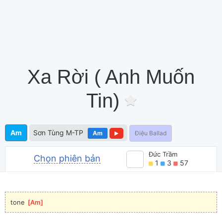
Xa Rời ( Anh Muốn
Tin)
Am
Sơn Tùng M-TP
Am
Điệu Ballad
Đức Trầm
Chọn phiên bản
1
3
57
tone 
[
Am
]