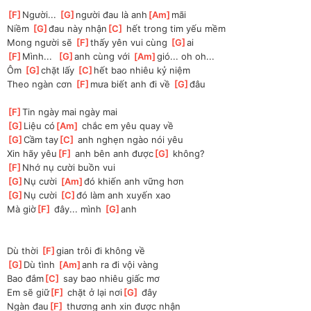
[
F
]
Người... 
[
G
]
người đau là anh
[
Am
]
mãi 
Niềm 
[
G
]
đau này nhận
[
C
]
 hết trong tim yếu mềm 
Mong người sẽ 
[
F
]
thấy yên vui cùng 
[
G
]
ai 
[
F
]
Mình...  
[
G
]
anh cùng với 
[
Am
]
gió... oh oh...
Ôm 
[
G
]
chặt lấy 
[
C
]
hết bao nhiêu kỷ niệm 
Theo ngàn cơn 
[
F
]
mưa biết anh đi về 
[
G
]
đâu 
[
F
]
Tin ngày mai ngày mai 
[
G
]
Liệu có
[
Am
]
 chắc em yêu quay về 
[
G
]
Cầm tay
[
C
]
 anh nghẹn ngào nói yêu 
Xin hãy yêu
[
F
]
 anh bên anh được
[
G
]
 không? 
[
F
]
Nhớ nụ cười buồn vui 
[
G
]
Nụ cười 
[
Am
]
đó khiến anh vững hơn 
[
G
]
Nụ cười 
[
C
]
đó làm anh xuyến xao 
Mà giờ
[
F
]
 đây... mình 
[
G
]
anh
Dù thời 
[
F
]
gian trôi đi không về 
[
G
]
Dù tình 
[
Am
]
anh ra đi vội vàng 
Bao đắm
[
C
]
 say bao nhiêu giấc mơ 
Em sẽ giữ
[
F
]
 chặt ở lại nơi
[
G
]
 đây 
Ngàn đau
[
F
]
 thương anh xin được nhận 