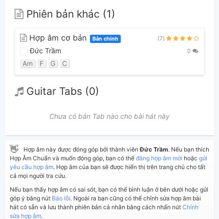
Phiên bản khác (1)
Hợp âm cơ bản
(7)
Bản chính
Đức Trầm
0
Am
F
G
C
Guitar Tabs (0)
Chưa có bản Tab nào cho bài hát này
👋
Hợp âm này được đóng góp bởi thành viên
Đức Trầm
. Nếu bạn thích
Hợp Âm Chuẩn và muốn đóng góp, bạn có thể
đăng hợp âm mới
hoặc
gửi
yêu cầu hợp âm
. Hợp âm của bạn sẽ được hiển thị trên trang chủ cho tất
cả mọi người tra cứu.
Nếu bạn thấy hợp âm có sai sót, bạn có thể bình luận ở bên dưới hoặc gửi
góp ý bằng nút
Báo lỗi
. Ngoài ra bạn cũng có thể chỉnh sửa hợp âm bài
hát có sẵn và lưu thành phiên bản cá nhân bằng cách nhấn nút
Chỉnh
sửa hợp âm
.