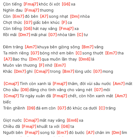
C̣òn tiếng 
[
Fmaj7
]
khóc ôi xót 
[
G6
]
xa 
Nghìn đau 
[
Fmaj7
]
thương 
Còn 
[
Em7
]
đó bên 
[
A7
]
song nhạt 
[
Dm
]
nhòa
Chợt thức 
[
G7
]
giấc bên khúc 
[
F
]
ca 
Còn tiếng 
[
G6
]
hát nay vắng 
[
Fmaj7
]
xa 
Rồi mãi 
[
Dm7
]
mãi phai 
[
G7
]
nhòa tâm 
[
C
]
tư 
Đêm trăng 
[
Am7
]
khuya bên gịòng sông 
[
Bm7
]
vắng 
Ta mình riêng 
[
G7
]
bóng nhớ em bên 
[
C
]
song thướt 
[
Em7
]
tha 
[
A7
]
Bao thu 
[
Dm7
]
qua muôn lần thay 
[
Dm6
]
lá 
Muôn vàn thương 
[
F
]
nhớ 
[
Em7
]
Khắc 
[
Dm7
]
ghi 
[
Cmaj7
]
trong 
[
Bm7
]
lòng ước 
[
G7
]
mong 
[
Cmaj7
]
Tình còn xanh lá 
[
Fmaj7
]
thắm, đời vùi sâu nước 
[
Am7
]
mắt 
Cho sầu 
[
D9
]
đắng cho tình vắng cho vàng nét 
[
G7
]
môi 
[
Cmaj7
]
Từ ngày xuân đã 
[
Fmaj7
]
chết, còn hồn xanh mắt 
[
Am7
]
biếc 
Trên ghềnh 
[
D9
]
đá em còn 
[
G7
]
đó khúc ca dưới 
[
C
]
trăng 
Giọt nước 
[
Cmaj7
]
mắt nay vắng 
[
Em6
]
xa 
Chiều đã 
[
Fmaj7
]
khuất ta với 
[
G6
]
ta 
Ngưỡi bên 
[
Fmaj7
]
song từ 
[
Em7
]
đó bước 
[
A7
]
chân im 
[
Dm
]
lìm 