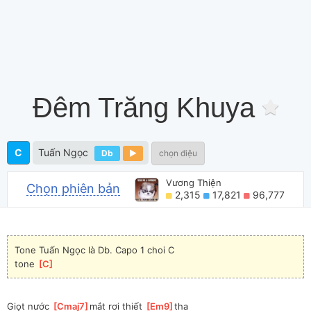
Đêm Trăng Khuya
C
Tuấn Ngọc
Db
chọn điệu
Vương Thiện
Chọn phiên bản
2,315
17,821
96,777
Tone Tuấn Ngọc là Db. Capo 1 choi C
tone 
[
C
]
Giọt nước 
[
Cmaj7
]
mắt rơi thiết 
[
Em9
]
tha 