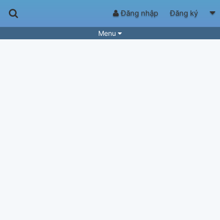
Đăng nhập
Đăng ký
Menu
Bài hát
Guitar Tabs
Playlist
Hợp âm
Điệu bài hát
Thể loại
Tìm theo hợp âm
Tải ứng dụng
Yêu cầu hợp âm
Thành Viên
Khóa học
Quản lý
66
Tắt quảng cáo