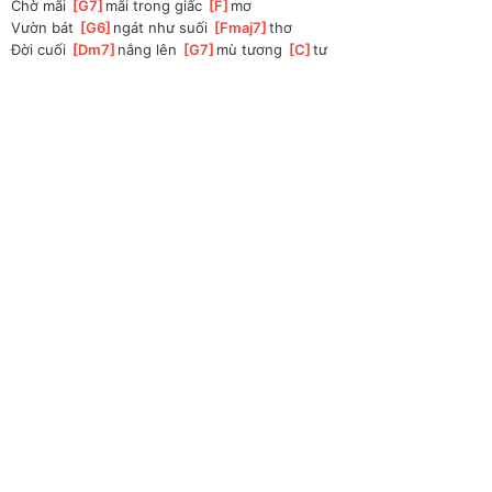
Chờ mãi 
[
G7
]
mãi trong giấc 
[
F
]
mơ 
Vườn bát 
[
G6
]
ngát như suối 
[
Fmaj7
]
thơ 
Đời cuối 
[
Dm7
]
nắng lên 
[
G7
]
mù tương 
[
C
]
tư