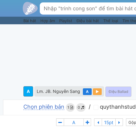
Bài hát
Hợp âm
Playlist
Điệu bài hát
Thể loại
Tìm th
A
Lm. JB. Nguyễn Sang
A
Điệu Ballad
Chọn phiên bản
/
quythanhstudi
1
0
Gộp