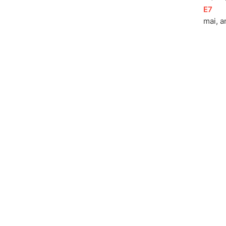
[
E7
]
mai, a