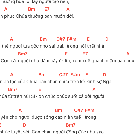
 hưởng huê lợi tay người tạo 
nên, 
[
A
]
[
Bm
]
[
E7
]
[
A
]
h 
phúc Chúa 
thưởng 
ban muôn 
đời. 
[
A
]
[
Bm
]
[
C#7
]
[
F#m
]
[
E
]
[
D
]
n thê 
người tựa gốc 
nho sai 
trái, 
trong nội 
thất nhà 
[
Bm7
]
[
E
]
[
E7
]
[
A
]
 Con cái 
người như đám cây ô- 
liu, xum 
xuê quanh mâm bàn 
ngư
[
A
]
[
Bm
]
[
C#7
]
[
F#m
]
[
E
]
[
D
]
n ân 
lộc của Chúa 
ban chan 
chứa 
trên kẻ
 kính sợ 
Ngài.
[
Bm7
]
[
E
]
[
A
]
Chúa 
từ trên núi Si- 
on chúc phúc suốt cả đời 
người. 
[
A
]
[
Bm
]
[
C#7
]
[
F#m
]
uyện cho 
người được sống 
cao niên 
tuế 
trong
E
]
[
D
]
[
Bm7
]
 phúc tuyệt 
vời. Con cháu người 
đông đúc như sao 