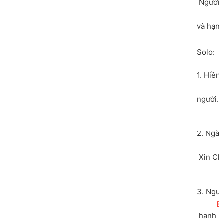
Người
và hạn
Solo:
1. Hiề
người.
2. Ngà
 Xin 
3. Ng
[
 hạnh