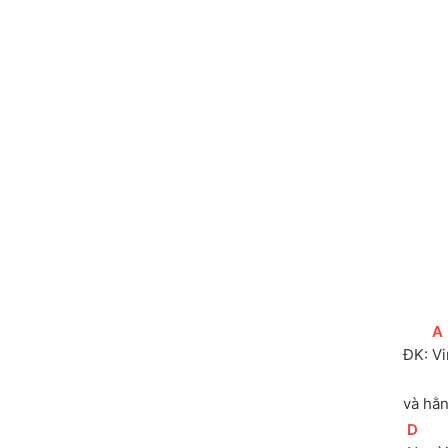
[
A
ÐK: 
Vi
và hằn
[
D
]