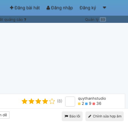
Đăng bài hát
Đăng nhập
Đăng ký
ắt quảng cáo
Quản lý
89
quythanhstudio
(8)
2
9
36
m dễ
Báo lỗi
Chỉnh sửa hợp âm