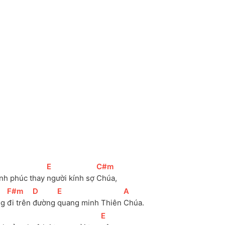
]
[
E
]
[
C#m
]
nh phúc thay 
người kính sợ 
Chúa, 
[
F#m
]
[
D
]
[
E
]
[
A
]
g 
đi trên 
đường 
quang minh Thiên 
Chúa.
[
E
]