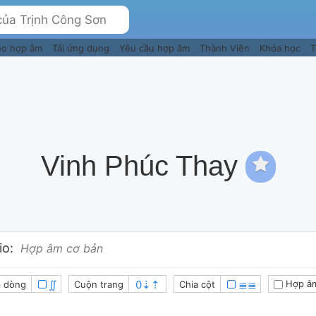
eo hợp âm
Tải ứng dụng
Yêu cầu hợp âm
Thành Viên
Khóa học
T
Vinh Phúc Thay
o:
Hợp âm cơ bản
∬
≣≣
Hợp â
 dòng
Cuộn trang
Chia cột