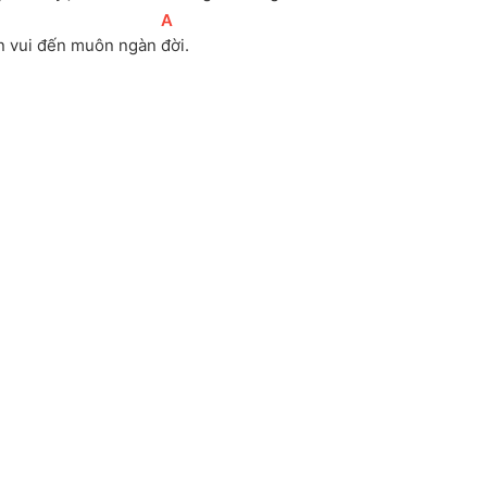
[
A
]
n vui đến muôn ngàn 
đời.