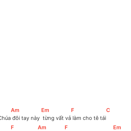
[
Am
]
[
Em
]
[
F
]
[
C
]
Chúa
 đôi tay này 
 từng vất vả
 làm cho tê tái
[
F
]
[
Am
]
[
F
]
[
Em
]