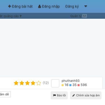
Đăng bài hát
Đăng nhập
Đăng ký
ắt quảng cáo
Quản lý
51
phuthanh93
(12)
16
35
596
âm dễ
Báo lỗi
Chỉnh sửa hợp âm