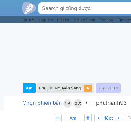
Bài hát
Hợp âm
Playlist
Điệu bài hát
Thể loại
Tìm th
Am
Lm. JB. Nguyễn Sang
Điệu Ballad
Chọn phiên bản
/
phuthanh93
1
0
G