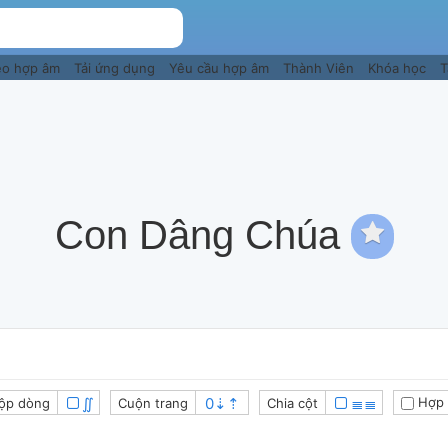
eo hợp âm
Tải ứng dụng
Yêu cầu hợp âm
Thành Viên
Khóa học
T
Con Dâng Chúa
∬
≣≣
Hợp 
ộp dòng
Cuộn trang
Chia cột