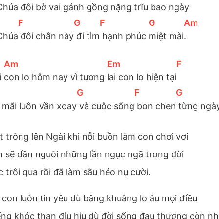
Chúa
 đôi bờ vai 
gánh gồng
 nặng trĩu bao ngày
[
F
]
[
G
]
[
F
]
[
G
]
[
Am
]
Chúa
 đôi chân này
 đi tìm
 hạnh phúc 
miệt mài
.
[
Am
]
[
Em
]
[
F
]
 
con lo hôm nay vì tương 
lai con lo hiện tại
[
G
]
[
F
]
[
G
]
t mãi luôn vần xoay
 và cuộc sống
 bon chen
 từng ngà
 trông lên Ngài khi nỗi buồn làm con chơi vơi
n sẽ dần nguôi những lần ngục ngã trong đời
trôi qua rồi đã làm sầu héo nụ cười.
 con luôn tin yêu dù bâng khuâng lo âu mọi điều
ếng khóc than đìu hiu dù đời sống đau thương còn nh