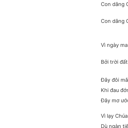
Con dâng 
Con dâng 
Vì ngày mai
Bởi trời đấ
Đây đôi mắt
Khi đau đớ
Đây mơ ước 
Vì lạy Chúa
Dù ngàn ti