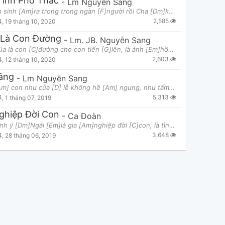
ình Phó Thác
-
Lm Nguyễn Sang
Cho con sinh [Am]ra trong trong ngàn [F]người rồi Cha [Dm]khẽ gọi con [Am]đi, dù tâm [Dm]tư con kh
2,585
4
,
19 tháng 10, 2020
 Là Con Đường
-
Lm. JB. Nguyễn Sang
[Em]Chúa là con [C]đường cho con tiến [G]lên, là ánh [Em]hồng xua tan bóng [D]đêm, là sức [C]sốn
2,603
4
,
12 tháng 10, 2020
âng
-
Lm Nguyễn Sang
1. Đời [Am] con như của [D] lễ không hề [Am] ngưng, như tấm [D] bánh luôn để [Am] dâng. Tình [G]
5,313
4
,
1 tháng 07, 2019
ghiệp Đời Con
-
Ca Đoàn
ĐK: Thánh ý [Dm]Ngài [Em]là gia [Am]nghiệp đời [C]con, là tình [F]yêu cho con ủ [Dm]ấp, là ước mơ
3,648
4
,
28 tháng 06, 2019