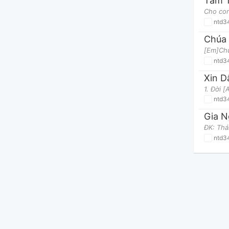
Tâm T
ntd3
Chúa
ntd3
Xin D
ntd3
Gia N
ntd3