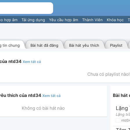
eo hợp âm
Tải ứng dụng
Yêu cầu hợp âm
Thành Viên
Khóa học
T
 tin chung
Bài hát đã đăng
Bài hát yêu thích
Playlist
t của ntd34
Xem tất cả
Chưa có playlist nào!
 yêu thích của ntd34
Bài hát
Xem tất cả
Lặng
Không có bài hát nào
ntd3