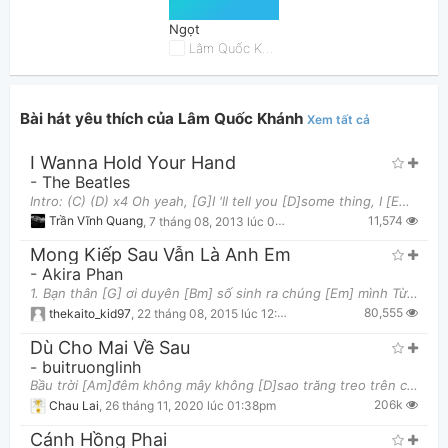
Ngọt
Lâm Quốc Khánh
Bài hát yêu thích của Lâm Quốc Khánh
Xem tất cả
I Wanna Hold Your Hand
Thông tin chung
-
The Beatles
Intro: (C) (D) x4 Oh yeah, [G]I 'll tell you [D]some thing, I [Em]think you [Bm]unders tand, Th
11,574
Trần Vĩnh Quang
,
7 tháng 08, 2013 lúc 03:10pm
Mong Kiếp Sau Vẫn Là Anh Em
-
Akira Phan
1. Bạn thân [G] ơi duyên [Bm] số sinh ra chúng [Em] mình Từ thơ [C] ấu, đến [D] lúc ta khôn lớn [G]
80,555
thekaito_kid97
,
22 tháng 08, 2015 lúc 12:22pm
Dù Cho Mai Về Sau
-
buitruonglinh
Bầu trời [Am]đêm không mây không [D]sao trăng treo trên cao khi lòng anh [G]vẫn nhớ nhung em [E7]nhi
206k
Chau Lai
,
26 tháng 11, 2020 lúc 01:38pm
Cánh Hồng Phai