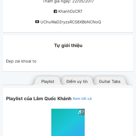
Tham gia ngày: 22/05/2017
KhanhDzCR7
UChuWaD2ryzsRCS8XBbNCNoQ
Tự giới thiệu
Đẹp zai khoai to
Playlist
Điểm uy tín
Guitar Tabs
Playlist của Lâm Quốc Khánh
Xem tất cả
7
Bài hát đã đăng
Bài hát yêu thích