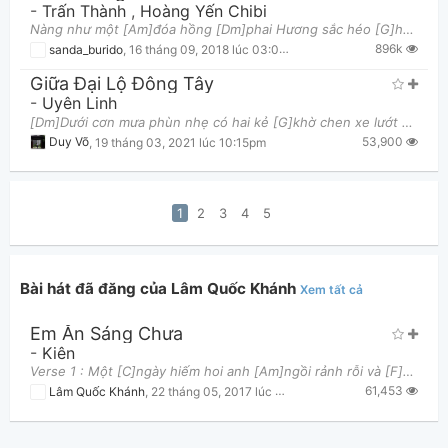
-
Trấn Thành
,
Hoàng Yến Chibi
Nàng như một [Am]đóa hồng [Dm]phai Hương sắc héo [G]hon theo những ngày dài[C] Cuộc tình đi [F]qua
896k
sanda_burido
,
16 tháng 09, 2018 lúc 03:08am
Giữa Đại Lộ Đông Tây
-
Uyên Linh
[Dm]Dưới cơn mưa phùn nhẹ có hai kẻ [G]khờ chen xe lướt nhanh [C]Lách len qua dòng người vẫn đang g
53,900
Duy Võ
,
19 tháng 03, 2021 lúc 10:15pm
1
2
3
4
5
Bài hát đã đăng của Lâm Quốc Khánh
Xem tất cả
Em Ăn Sáng Chưa
-
Kiên
Verse 1 : Một [C]ngày hiếm hoi anh [Am]ngồi rảnh rỗi và [F]anh thắc mắc đôi [G]điều Một [F]điều c
61,453
Lâm Quốc Khánh
,
22 tháng 05, 2017 lúc 02:49pm