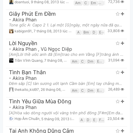
72,736
doantuoi
,
9 tháng 08, 2013 lúc 04:02am
Am
C
Em
F
G
Giây Phút Êm Đềm
-
Akira Phan
Tone gốc A: Capo 2 1. Lại một [G]ngày, một ngày nữa đã qua [Bm]Xa em đã lâu chưa gặp [Em]em [C]Từ n
33,808
kabigon91
,
7 tháng 08, 2013 lúc 11:31am
A
Bm
D
E
F
Lời Nguyền
-
Akira Phan
,
Vũ Ngọc Diệp
[Am]Lời thề ước anh đã [Em]trao cho em Vầng [F]trăng ánh [G]sao nhiệm [Am]màu [Am]Nhìn lên cao anh
31,094
Trần Vĩnh Quang
,
7 tháng 08, 2013 lúc 11:34am
Am
C
Dm
Em
F
G
Tình Bạn Thân
-
Akira Phan
Đêm sắp [C] tàn sương ướt lạnh Cầm bàn [Em] tay chẳng muốn [Am] rời Ngày mai [Dm] đây hai phương t
26,489
thekaito_kid97
,
26 tháng 06, 2015 lúc 04:14pm
Am
C
Dm
Em
F
G
Tình Yêu Giữa Mùa Đông
-
Akira Phan
[A]Hòa vào dòng người vội vàng trên phố đông [F#m]Em đang bên anh yêu thương ấm nồng [D]Sau biết
23,504
Hợp Âm Chuẩn
,
5 tháng 09, 2013 lúc 03:16pm
A
D
E
F#m
Tại Anh Không Dũng Cảm