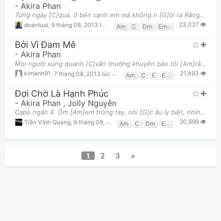
-
Akira Phan
Từng ngày [C]qua, ở bên cạnh em mà không n [G]ói ra Rằng con [F]tim của anh đã yêu, yêu em yê [C]u
23,027
doantuoi
,
9 tháng 08, 2013 lúc 04:33am
Am
C
Dm
Em
F
G
Bởi Vì Đam Mê
-
Akira Phan
Mọi người xung quanh [C]vẫn thường khuyên bảo tôi [Am]rằng : "Đừng nên yêu [C]em sẽ chuốc lấy muộn [
21,493
kimanh91
,
7 tháng 08, 2013 lúc 03:39pm
Am
C
E
Em
G
Đợi Chờ Là Hạnh Phúc
-
Akira Phan
,
Jolly Nguyễn
Capo ngăn 4. Ôm [Am]em trong tay, nói [G]c âu ly biệt, nhìn em [F]k hóc trong lòng anh [C]đau nhói
20,699
Trần Vĩnh Quang
,
9 tháng 08, 2013 lúc 01:28am
Am
C
Dm
Em
F
G
1
2
3
>