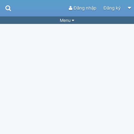
Đăng nhập
Đăng ký
Menu
Bài hát
Guitar Tabs
Playlist
Hợp âm
Điệu bài hát
Thể loại
Tìm theo hợp âm
Tải ứng dụng
Yêu cầu hợp âm
Thành Viên
Khóa học
Quản lý
74
Tắt quảng cáo