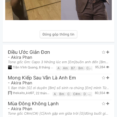
Đóng góp thông tin
Điều Ước Giản Đơn
-
Akira Phan
Tone gốc Gm: Capo 3 Những lúc em [Em]buồn anh đến [Bm]bên cạnh [C]Muốn cho em bờ [G]vai Lúc em [Em]
95,284
Trần Vĩnh Quang
,
8 tháng 08, 2013 lúc 10:11am
A
Am
B7
Bm
C
D
Em
G
Mong Kiếp Sau Vẫn Là Anh Em
-
Akira Phan
1. Bạn thân [G] ơi duyên [Bm] số sinh ra chúng [Em] mình Từ thơ [C] ấu, đến [D] lúc ta khôn lớn [G]
80,554
thekaito_kid97
,
22 tháng 08, 2015 lúc 12:22pm
A
Bm
C
C#m
D
E
Em
F#m
G
Mùa Đông Không Lạnh
-
Akira Phan
Tone gốc C#m(C#) [C]Anh gặp em giữa trời [G]đông buốt giá Mắt ta [F]nhìn tựa đã [G]quen từ [Am]lâu [