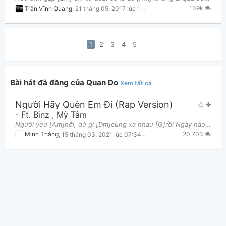
139k
Trần Vĩnh Quang
,
21 tháng 05, 2017 lúc 11:07pm
1
2
3
4
5
Bài hát đã đăng của Quan Do
Xem tất cả
Người Hãy Quên Em Đi (Rap Version)
-
Ft. Binz
,
Mỹ Tâm
Người yêu [Am]hỡi, dù gì [Dm]cùng xa nhau [G]rồi Ngày nào [C]chiếc hôn bao đêm [F]rã rời Giờ đã [D
20,703
Minh Thắng
,
15 tháng 03, 2021 lúc 07:34pm