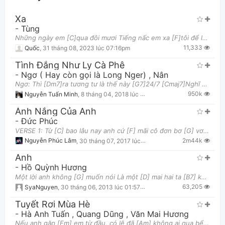
Xa
-
Tùng
Những ngày em [C]qua đôi mươi Tiếng nấc em xa [F]tôi để lại Những ngày màng [C]đêm chia đôi Nhữn
11,333
Quốc
,
31 tháng 08, 2023 lúc 07:16pm
Tình Đắng Như Ly Cà Phê
-
Ngơ ( Hay còn gọi là Long Nger)
,
Nân
Ngơ: Thì [Dm7]ra tương tư là thế này [G7]24/7 [Cmaj7]Nghĩ đến em [Cadd9]Nghĩ đến em Thả [Dm7]m
Thông tin chung
950k
Nguyễn Tuấn Minh
,
8 tháng 04, 2018 lúc 05:21pm
Ánh Nắng Của Anh
-
Đức Phúc
VERSE 1: Từ [C] bao lâu nay anh cứ [F] mãi cô đơn bơ [G] vơ Bao lâu rồi [C] ai đâu hay Ngày cứ
2m44k
Nguyễn Phúc Lâm
,
30 tháng 07, 2017 lúc 09:59pm
Anh
-
Hồ Quỳnh Hương
Một lời anh không [G] muốn nói Là một [D] mai hai ta [B7] không [Em] cách xa Em vẫn [C] nhớ dẫu mu
63,205
SyaNguyen
,
30 tháng 06, 2013 lúc 01:57pm
Tuyết Rơi Mùa Hè
-
Hà Anh Tuấn
,
Quang Dũng
,
Văn Mai Hương
Nếu anh gặp [Em] em từ đầu, có lẽ đã [Am] không ai qua bể dâu Nếu anh được [D] sống từ đầu, vẫn mu