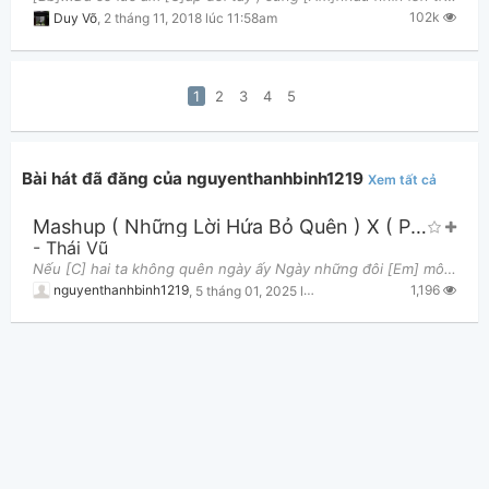
102k
Duy Võ
,
2 tháng 11, 2018 lúc 11:58am
1
2
3
4
5
Bài hát đã đăng của nguyenthanhbinh1219
Xem tất cả
Mashup ( Những Lời Hứa Bỏ Quên ) X ( Phút Ban Đầu )
-
Thái Vũ
Nếu [C] hai ta không quên ngày ấy Ngày những đôi [Em] môi trao nhau không lời Thì niềm [Am] đau c
1,196
nguyenthanhbinh1219
,
5 tháng 01, 2025 lúc 04:04pm