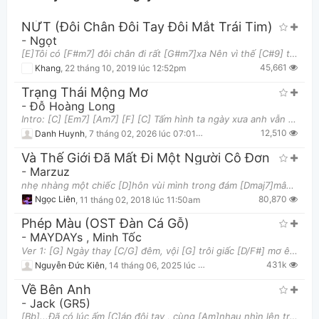
NỨT (Đôi Chân Đôi Tay Đôi Mắt Trái Tim)
-
Ngọt
[E]Tôi có [F#m7] đôi chân đi rất [G#m7]xa Nên vì thế [C#9] tôi hay nhớ [A]nhà Và tôi [Am]đã biế
45,661
Khang
,
22 tháng 10, 2019 lúc 12:52pm
Trạng Thái Mộng Mơ
-
Đỗ Hoàng Long
Intro: [C] [Em7] [Am7] [F] [C] Tấm hình ta ngày xưa anh vẫn [Em7] giữ Lâu ngày không gặp em khoẻ
Thông tin chung
12,510
Danh Huynh
,
7 tháng 02, 2026 lúc 07:01pm
Và Thế Giới Đã Mất Đi Một Người Cô Đơn
-
Marzuz
nhẹ nhàng một chiếc [D]hôn vùi mình trong đám [Dmaj7]mây đang trôi lả [F#m]lướt nhẹ nhàng đôi mắt
80,870
Ngọc Liên
,
11 tháng 02, 2018 lúc 11:50am
Phép Màu (OST Đàn Cá Gỗ)
-
MAYDAYs
,
Minh Tốc
Ver 1: [G] Ngày thay [C/G] đêm, vội [G] trôi giấc [D/F#] mơ êm [Em7] đềm [C] Tôi lênh đênh trên [
431k
Nguyễn Đức Kiên
,
14 tháng 06, 2025 lúc 03:35pm
Về Bên Anh
-
Jack (GR5)
[Bb]...Đã có lúc ấm [C]áp đôi tay , cùng [Am]nhau nhìn lên trời [Dm]cao [Bb]...Đến phút cuối em [C