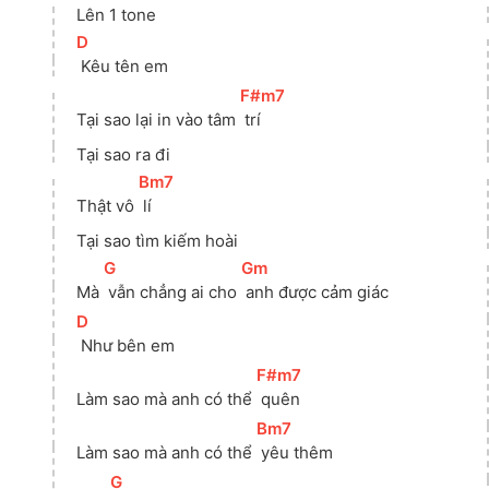
Lên 1 tone
[
D
]
 Kêu tên em
[
F#m7
]
Tại sao lại in vào tâm 
 trí
Tại sao ra đi
[
Bm7
]
Thật vô 
 lí
Tại sao tìm kiếm hoài
[
G
]
[
Gm
]
Mà 
 vẫn chẳng ai cho 
 anh được cảm giác
[
D
]
 Như bên em
[
F#m7
]
Làm sao mà anh có thể 
 quên
[
Bm7
]
Làm sao mà anh có thể 
 yêu thêm
[
G
]