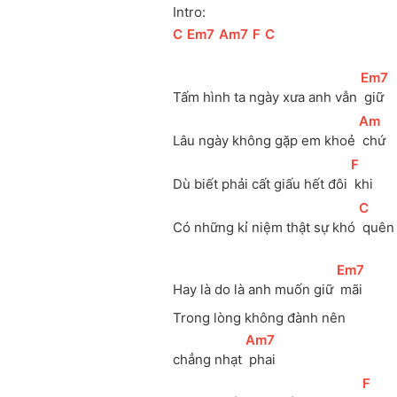
Intro:
[
C
]
[
Em7
]
[
Am7
]
[
F
]
[
C
]
[
Em7
]
Tấm hình ta ngày xưa anh vẫn 
 giữ
[
Am
]
Lâu ngày không gặp em khoẻ 
 chứ 
[
F
]
Dù biết phải cất giấu hết đôi 
 khi
[
C
]
Có những kỉ niệm thật sự khó 
 quên
[
Em7
]
Hay là do là anh muốn giữ 
 mãi 
Trong lòng không đành nên
[
Am7
]
chẳng nhạt 
 phai
[
F
]