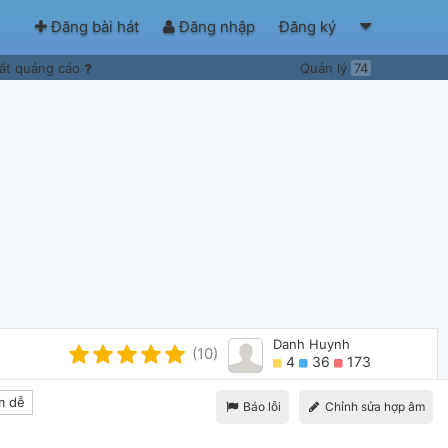
Đăng bài hát
Đăng nhập
Đăng ký
ắt quảng cáo
Quản lý
74
Danh Huynh
(10)
4
36
173
m dễ
Báo lỗi
Chỉnh sửa hợp âm