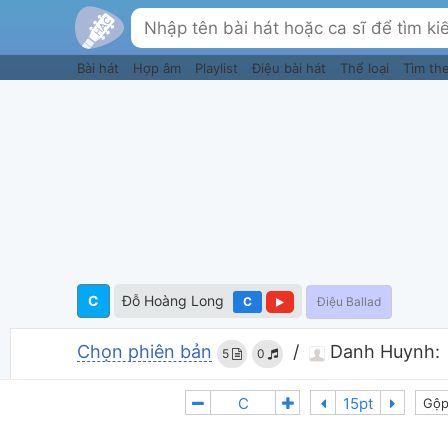
Bài hát
Hợp âm
Playlist
Điệu bài hát
Thể loại
Tìm th
C
Đỗ Hoàng Long
C
Điệu Ballad
Chọn phiên bản
/
Danh Huynh:
5
0
Gộp