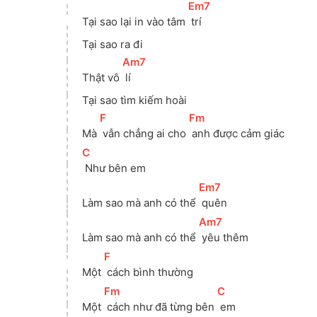
[
Em7
]
Tại sao lại in vào tâm 
 trí
Tại sao ra đi
[
Am7
]
Thật vô 
 lí 
Tại sao tìm kiếm hoài
[
F
]
[
Fm
]
Mà 
 vẫn chẳng ai cho 
 anh được cảm giác 
[
C
]
 Như bên em 
[
Em7
]
Làm sao mà anh có thể 
 quên 
[
Am7
]
Làm sao mà anh có thể 
 yêu thêm 
[
F
]
Một 
 cách bình thường 
[
Fm
]
[
C
]
Một 
 cách như đã từng bên 
 em