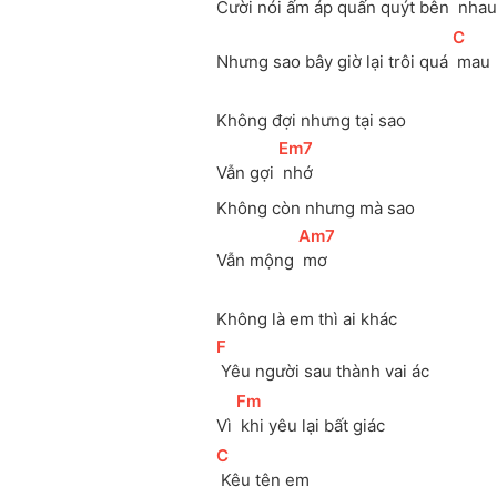
Cười nói ấm áp quấn quýt bên 
 nhau
[
C
]
Nhưng sao bây giờ lại trôi quá 
 mau
Không đợi nhưng tại sao
[
Em7
]
Vẫn gợi 
 nhớ 
Không còn nhưng mà sao
[
Am7
]
Vẫn mộng 
 mơ
Không là em thì ai khác
[
F
]
 Yêu người sau thành vai ác
[
Fm
]
Vì 
 khi yêu lại bất giác
[
C
]
 Kêu tên em