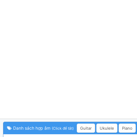
Danh sách hợp âm
Guitar
Ukulele
Piano
(Click để tắt)