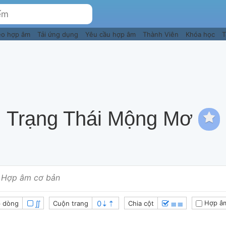
eo hợp âm
Tải ứng dụng
Yêu cầu hợp âm
Thành Viên
Khóa học
T
Trạng Thái Mộng Mơ
Hợp âm cơ bản
∬
≣≣
Hợp â
 dòng
Cuộn trang
Chia cột