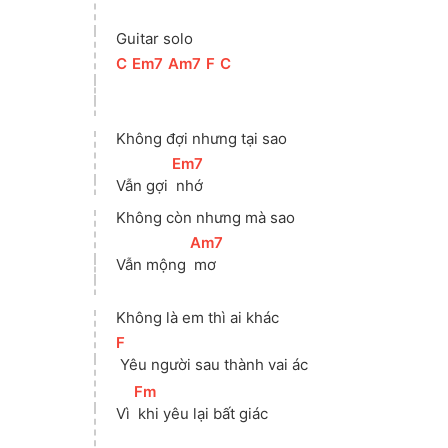
 
Guitar solo
[
C
]
[
Em7
]
[
Am7
]
[
F
]
[
C
]
Không đợi nhưng tại sao
[
Em7
]
Vẫn gợi 
 nhớ 
Không còn nhưng mà sao
[
Am7
]
Vẫn mộng 
 mơ
Không là em thì ai khác
[
F
]
 Yêu người sau thành vai ác
[
Fm
]
Vì 
 khi yêu lại bất giác