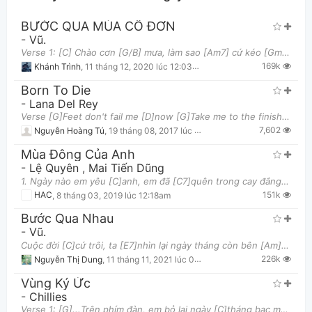
BƯỚC QUA MÙA CÔ ĐƠN
-
Vũ.
Verse 1: [C] Chào cơn [G/B] mưa, làm sao [Am7] cứ kéo [Gm7] ta quay [C7] lại những rung [F] động c
169k
Khánh Trình
,
11 tháng 12, 2020 lúc 12:03am
Born To Die
-
Lana Del Rey
Verse [G]Feet don't fail me [D]now [G]Take me to the finish [D]line All my heart, it [C]breaks ev
Thông tin chung
7,602
Nguyễn Hoàng Tú
,
19 tháng 08, 2017 lúc 09:37am
Mùa Đông Của Anh
-
Lệ Quyên
,
Mai Tiến Dũng
1. Ngày nào em yêu [C]anh, em đã [C7]quên trong cay đắng tuyệt [F]vời Ngày nào anh yêu [Dm]em, em đ
151k
HAC
,
8 tháng 03, 2019 lúc 12:18am
Bước Qua Nhau
-
Vũ.
Cuộc đời [C]cứ trôi, ta [E7]nhìn lại ngày tháng còn bên [Am]nhau [G], cùng những [D/F#]thăng trầm.
226k
Nguyễn Thị Dung
,
11 tháng 11, 2021 lúc 09:24pm
Vùng Ký Ức
-
Chillies
Verse 1: [G]...Trên phím đàn, em bỏ lại ngày [C]tháng bạc màu Em bỏ lại nỗi [Am]nhớ ngày đầu Em q