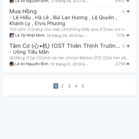
5,407
Lê An Nguyễn Bình
,
12 tháng 06, 2021 lúc 06:56pm
Mưa Hồng
-
Lê Hiếu
,
Hà Lê
,
Bùi Lan Hương
,
Lệ Quyên
,
Khánh Ly
,
Elvis Phương
Trời ươm [C]nắng cho mây [Am]hồng Mây qua [F]mau em nghiêng [G]sầu Còn mưa [Em]xuống như hôm [F]nà
172k
Lê Tài Nhật Minh
,
16 tháng 06, 2019 lúc 01:30am
Tâm Cơ (心•机) (OST Thiên Thịnh Trường Ca)
-
Uông Tiểu Mẫn
Qiūfēng [F]qǐ [G]shéi zài tàn [Am]xí Méimù [F]lǐ [G]ài hèn jiāo [C]jí Róngyán [F]yǐ [G]nǐ [Am]dà
2,759
Lê An Nguyễn Bình
,
10 tháng 01, 2019 lúc 02:44pm
1
2
3
4
5