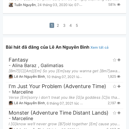
581k
Tuấn Nguyễn
,
24 tháng 03, 2020 lúc 07:25pm
1
2
3
4
5
Bài hát đã đăng của Lê An Nguyễn Bình
Xem tất cả
Fantasy
-
Alina Baraz
,
Galimatias
[Bm7][C][Am][Em] So you [Em]say you wanna get [Bm7]away We don't need a [C]plane I could be your
1,925
Lê An Nguyễn Bình
,
10 tháng 07, 2021 lúc 11:54pm
I'm Just Your Problem (Adventure Time)
-
Marceline
Verse [Em]sorry i don't treat you like [G]a goddess [C]is that what you want me [G]to do? [Em]sor
2,197
Lê An Nguyễn Bình
,
6 tháng 07, 2021 lúc 11:43am
Monster (Adventure Time Distant Lands)
-
Marceline
I [G]know we’ll never grow [B7]old together [Em] cause you’ll never grow [Em]old to me You’re the