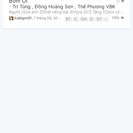
Bờm Ơi
-
Trí Tùng
,
Đồng Hoàng Sơn
,
Thế Phương VBK
Người [G]ơi anh [D]hát riêng bài [Em]ca [G7] Tặng [C]em cô [D]gái anh thầm [G]yêu [G7] Lúc em [C]c
195k
kabigon91
,
7 tháng 08, 2013 lúc 02:08pm
B7
C
Cm
D
D7
Em
G
G7