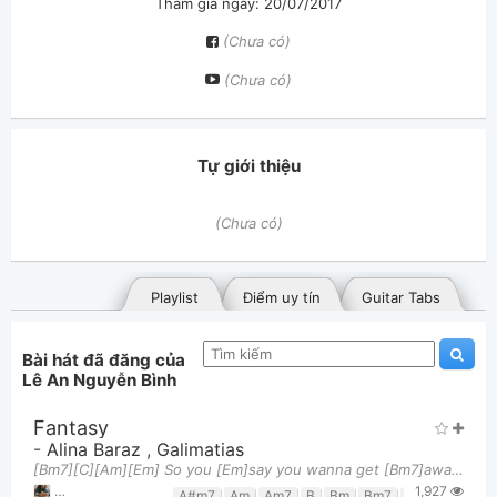
Tham gia ngày: 20/07/2017
(Chưa có)
(Chưa có)
Tự giới thiệu
(Chưa có)
Playlist
Điểm uy tín
Guitar Tabs
Bài hát đã đăng của
Lê An Nguyễn Bình
Fantasy
-
Alina Baraz
,
Galimatias
[Bm7][C][Am][Em] So you [Em]say you wanna get [Bm7]away We don't need a [C]plane I could be your
1,927
Bài hát đã đăng
Bài hát yêu thích
Lê An Nguyễn Bình
,
10 tháng 07, 2021 lúc 11:54pm
A#m7
Am
Am7
B
Bm
Bm7
C
Cmaj7
D