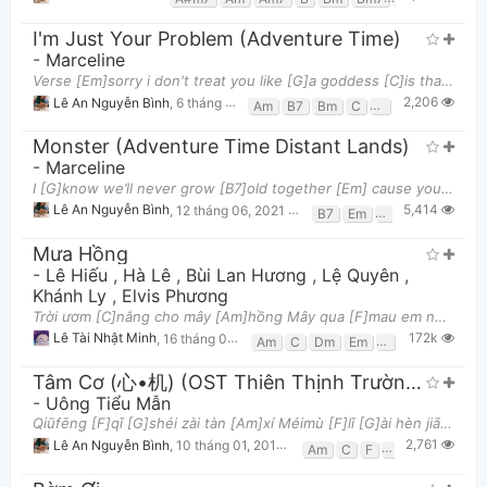
I'm Just Your Problem (Adventure Time)
-
Marceline
Verse [Em]sorry i don't treat you like [G]a goddess [C]is that what you want me [G]to do? [Em]sor
2,206
Lê An Nguyễn Bình
,
6 tháng 07, 2021 lúc 11:43am
Am
B7
Bm
C
D
Em
G
Monster (Adventure Time Distant Lands)
-
Marceline
Thông tin chung
I [G]know we’ll never grow [B7]old together [Em] cause you’ll never grow [Em]old to me You’re the
5,414
Lê An Nguyễn Bình
,
12 tháng 06, 2021 lúc 06:56pm
B7
Em
G
Mưa Hồng
-
Lê Hiếu
,
Hà Lê
,
Bùi Lan Hương
,
Lệ Quyên
,
Khánh Ly
,
Elvis Phương
Trời ươm [C]nắng cho mây [Am]hồng Mây qua [F]mau em nghiêng [G]sầu Còn mưa [Em]xuống như hôm [F]nà
172k
Lê Tài Nhật Minh
,
16 tháng 06, 2019 lúc 01:30am
Am
C
Dm
Em
F
G
G7
Tâm Cơ (心•机) (OST Thiên Thịnh Trường Ca)
-
Uông Tiểu Mẫn
Qiūfēng [F]qǐ [G]shéi zài tàn [Am]xí Méimù [F]lǐ [G]ài hèn jiāo [C]jí Róngyán [F]yǐ [G]nǐ [Am]dà
2,761
Lê An Nguyễn Bình
,
10 tháng 01, 2019 lúc 02:44pm
Am
C
F
G