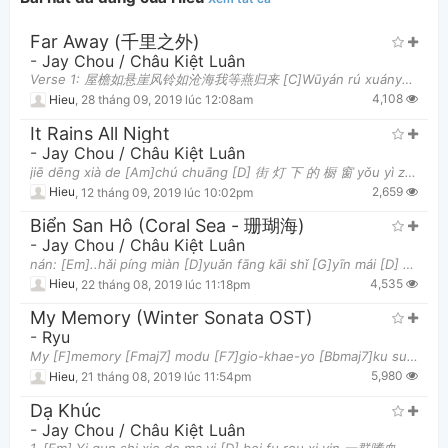
Far Away (千里之外)
-
Jay Chou / Châu Kiệt Luân
Verse 1: 屋檐如悬崖风铃如沧海我等燕归来 [C]Wūyán rú xuányá [G]fēnglíng rú cānghǎi [Am]wǒ děng yàn [G]guīlái 时间被安
4,108
Hieu
,
28 tháng 09, 2019 lúc 12:08am
It Rains All Night
-
Jay Chou / Châu Kiệt Luân
jiē dēng xià de [Am]chú chuāng [D] 街 灯 下 的 橱 窗 yǒu yì zhǒng [G]luò mò de wēn [D/F#]nuǎn [Em] 有 一
2,659
Hieu
,
12 tháng 09, 2019 lúc 10:02pm
Biển San Hô (Coral Sea - 珊瑚海)
-
Jay Chou / Châu Kiệt Luân
nán: [Em]..hǎi píng miàn [D]yuǎn fāng kāi shǐ [G]yīn mái [D] 男:海平面远方开始阴霾 [Em]..bēi shāng yào [D]zě
4,535
Hieu
,
22 tháng 08, 2019 lúc 11:18pm
My Memory (Winter Sonata OST)
-
Ryu
My [F]memory [Fmaj7] modu [F7]gio-khae-yo [Bbmaj7]ku sun-gan[Bbm6] nu[Am7]nul kamumyon [D] aju ch
5,980
Hieu
,
21 tháng 08, 2019 lúc 11:54pm
Dạ Khúc
-
Jay Chou / Châu Kiệt Luân