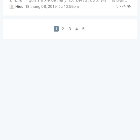
1. [Em] Yi qun shi xie de ma yi [D] bei fu rou xi yin 一群嗜血的螞蟻被腐肉所吸引 [C] Wo mian wu biao qing [G] k
5,774
Hieu
,
18 tháng 08, 2019 lúc 10:59pm
1
2
3
4
5