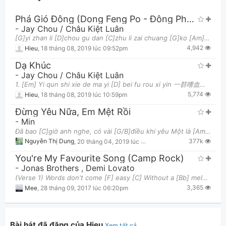
Phá Gió Đông (Dong Feng Po - Đông Phong Phá)
-
Jay Chou / Châu Kiệt Luân
[G]yi zhan li [D]chou gu dan [C]zhu li zai chuang [G]ko [Am]wo zai men [D]hou jia zhuang [G]ni
4,942
Hieu
,
18 tháng 08, 2019 lúc 09:52pm
Dạ Khúc
-
Jay Chou / Châu Kiệt Luân
1. [Em] Yi qun shi xie de ma yi [D] bei fu rou xi yin 一群嗜血的螞蟻被腐肉所吸引 [C] Wo mian wu biao qing [G] k
Thông tin chung
5,774
Hieu
,
18 tháng 08, 2019 lúc 10:59pm
Đừng Yêu Nữa, Em Mệt Rồi
-
Min
Đã bao [C]giờ anh nghe, có vài [G/B]điều khi yêu Một là [Am7]không nói dối, hai là ko nói [Em]dối n
377k
Nguyễn Thị Dung
,
20 tháng 04, 2019 lúc 11:13pm
You're My Favourite Song (Camp Rock)
-
Jonas Brothers
,
Demi Lovato
(Verse 1) Words don't come [F] easy [C] Without a [Bb] melo-[F]dy I'm always [F] thinking [C] In
3,365
Mee
,
28 tháng 09, 2017 lúc 06:20pm
Bài hát đã đăng của Hieu
Xem tất cả