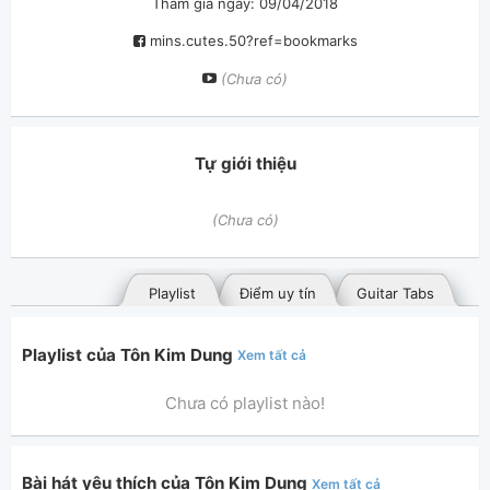
Tham gia ngày: 09/04/2018
mins.cutes.50?ref=bookmarks
(Chưa có)
Tự giới thiệu
(Chưa có)
Playlist
Điểm uy tín
Guitar Tabs
Playlist của Tôn Kim Dung
Xem tất cả
Chưa có playlist nào!
Bài hát yêu thích của Tôn Kim Dung
Xem tất cả
Bài hát đã đăng
Bài hát yêu thích