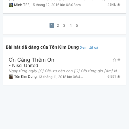
454k
Minh TEE
,
15 tháng 12, 2016 lúc 08:03am
1
2
3
4
5
Bài hát đã đăng của Tôn Kim Dung
Xem tất cả
Ơn Càng Thêm Ơn
-
Nissi United
Ngày từng ngày [C] Giê-xu bên con [G] Giờ từng giờ [Am] Ngài luôn chăm nom [G] Giây từng giây [F]
6,591
Tôn Kim Dung
,
13 tháng 11, 2018 lúc 06:42am