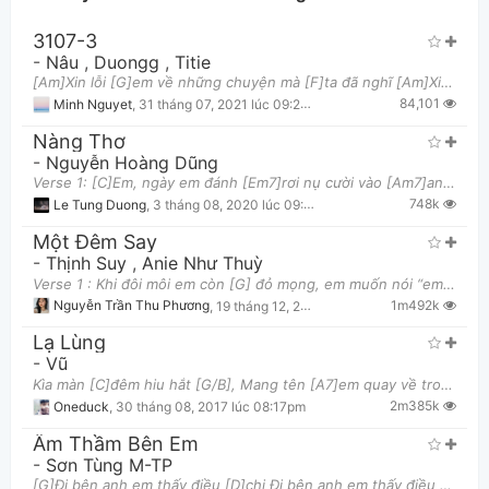
3107-3
-
Nâu
,
Duongg
,
Titie
[Am]Xin lỗi [G]em về những chuyện mà [F]ta đã nghĩ [Am]Xin lỗi [G]em về những gì mà [F]ta đã nói V
84,101
Minh Nguyet
,
31 tháng 07, 2021 lúc 09:29pm
Nàng Thơ
-
Nguyễn Hoàng Dũng
Verse 1: [C]Em, ngày em đánh [Em7]rơi nụ cười vào [Am7]anh [Gm7]Có nghĩ sau [C7]này em sẽ [F]chờ
Thông tin chung
748k
Le Tung Duong
,
3 tháng 08, 2020 lúc 09:19pm
Một Đêm Say
-
Thịnh Suy
,
Anie Như Thuỳ
Verse 1 : Khi đôi môi em còn [G] đỏ mọng, em muốn nói “em [Em]yêu anh” ? Khi men còn trong [C]hơ
1m492k
Nguyễn Trần Thu Phương
,
19 tháng 12, 2018 lúc 10:11pm
Lạ Lùng
-
Vũ
Kìa màn [C]đêm hiu hắt [G/B], Mang tên [A7]em quay về trong ký [Dm7]ức , Của [G]anh qua [C]thời
2m385k
Oneduck
,
30 tháng 08, 2017 lúc 08:17pm
Âm Thầm Bên Em
-
Sơn Tùng M-TP
[G]Đi bên anh em thấy điều [D]chi Đi bên anh em thấy điều [Em]gì...(Nước mắt rơi) Gần [Bm]kề...làn