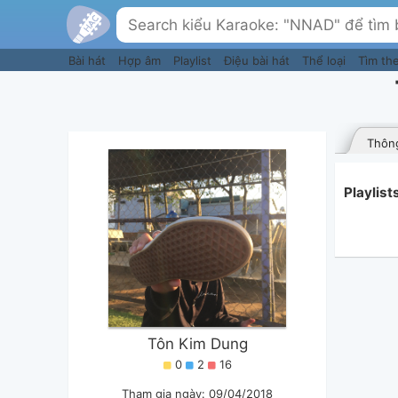
Bài hát
Hợp âm
Playlist
Điệu bài hát
Thể loại
Tìm th
Thông
Playlis
Tôn Kim Dung
0
2
16
Tham gia ngày: 09/04/2018