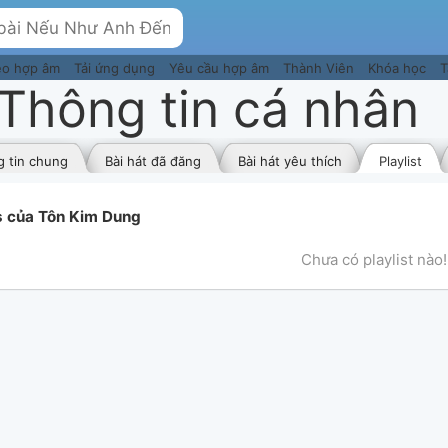
eo hợp âm
Tải ứng dụng
Yêu cầu hợp âm
Thành Viên
Khóa học
T
Thông tin cá nhân
 tin chung
Bài hát đã đăng
Bài hát yêu thích
Playlist
ts của Tôn Kim Dung
Chưa có playlist nào!