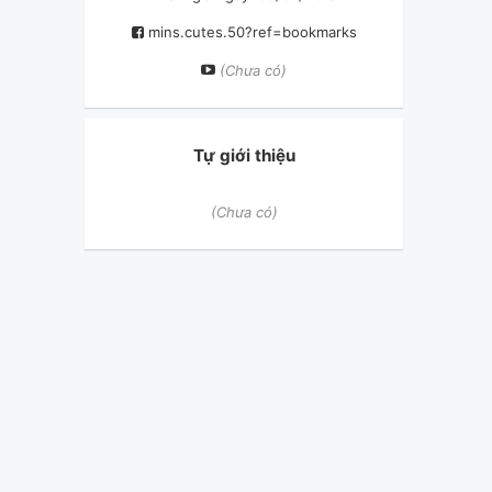
mins.cutes.50?ref=bookmarks
(Chưa có)
Tự giới thiệu
(Chưa có)