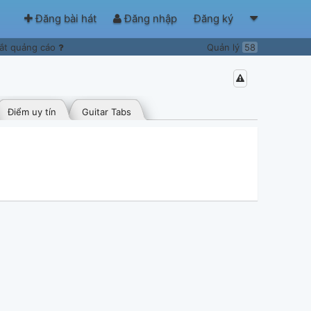
Đăng bài hát
Đăng nhập
Đăng ký
ắt quảng cáo
Quản lý
58
Điểm uy tín
Guitar Tabs