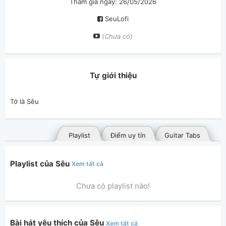
Tham gia ngày: 26/05/2026
SeuLofi
(Chưa có)
Tự giới thiệu
Playlist
Điểm uy tín
Guitar Tabs
Playlist của Sêu
Xem tất cả
Chưa có playlist nào!
Bài hát yêu thích của Sêu
Xem tất cả
Bài hát đã đăng
Bài hát yêu thích