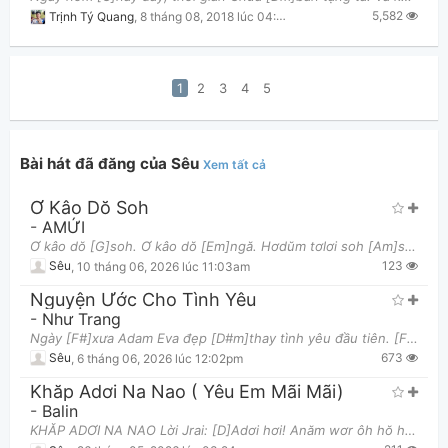
5,582
Trịnh Tý Quang
,
8 tháng 08, 2018 lúc 04:54pm
1
2
3
4
5
Bài hát đã đăng của Sêu
Xem tất cả
Ơ Kâo Dŏ Soh
-
AMỨI
Ơ kâo dŏ [G]soh. Ơ kâo dŏ [Em]ngă. Hơdŭm tơlơi soh [Am]sat Ih anăm tơ [Am/C]du. Ih anăm ngă [D]ô
123
Sêu
,
10 tháng 06, 2026 lúc 11:03am
Nguyện Ước Cho Tình Yêu
-
Như Trang
Ngày [F#]xưa Adam Eva đẹp [D#m]thay tình yêu đầu tiên. [F#]Chúa [C#]là từ [F#]xưa họ vâng phục n
673
Sêu
,
6 tháng 06, 2026 lúc 12:02pm
Khăp Adơi Na Nao ( Yêu Em Mãi Mãi)
-
Balin
KHĂP ADƠI NA NAO Lời Jrai: [D]Adơi hơi! Anăm wơr ôh hŏ hơdôm tơlơi khăp [F#m]ay