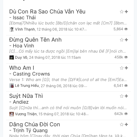
Dù Con Ra Sao Chúa Vẫn Yêu
-
Issac Thái
[Ebmaj7]Nhiều lúc bước [Bb/D]chân con lạc mất [Cm7] [Bbm7] [Eb] [Ab]Nhiều lúc trái [Eb/G]tim con g
5,864
Vĩnh Thạnh
,
12 tháng 06, 2018 lúc 10:47am
Đừng Quên Tên Anh
-
Hoa Vinh
[C]...Có mấy lúc ta được ngồi [Em]lại bên nhau Để [F]nói cho em nghe những [Fm6]câu chuyện từng [E
Thông tin chung
458k
Duy Võ
,
24 tháng 07, 2018 lúc 11:15am
Who Am I
-
Casting Crowns
Verse 1: Who am [G]I, that the [D/F#]Lord of all the [Em7]Earth Would [D]care to know my [C]name
6,541
Lê Trung Hiếu
,
27 tháng 06, 2018 lúc 09:32am
Suýt Nữa Thì
-
Andiez
Suýt [C]nữa thì...anh có thể nói muôn [G/B]vàn lời muốn nói Suýt [Am]nữa thì...có thể đèo em qua [E
642k
Vương Thiện
,
15 tháng 07, 2018 lúc 10:48am
Dâng Chúa Đời Con
-
Trịnh Tý Quang
Ngày hôm [C]nay đây, thời gian Chúa [Dm]ban tặng ta. Và không [G7]lâu rồi Vua Jêsus Chúa oai quyền