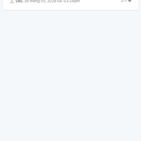
211
Sêu
,
26 tháng 05, 2026 lúc 03:24pm