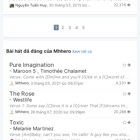
22,376
Nguyễn Tuấn Huy
,
30 tháng 03, 2015 lúc 09:49pm
1
2
3
4
5
Bài hát đã đăng của Mhhero
Xem tất cả
Pure Imagination
-
Maroon 5
,
Timothée Chalamet
Verse: Come with [Dm]me and you'll [G]be in a [C]world of pure imagination Take a [Dm]look and you
4,331
Mhhero
,
3 tháng 03, 2021 lúc 06:57pm
The Rose
-
Westlife
Verse 1: Some say [C]love it is a [G]river That [F]drowns the [G]tender [C]reed Some say [C]love
20,288
Mhhero
,
26 tháng 07, 2020 lúc 09:29pm
Toxic
-
Melanie Martinez
Verse [Am]Baby, can't you see, I'm callin' A guy like you should wear a warnin' [C]It's dangerous