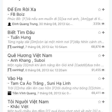
Để Em Rời Xa
-
FB Boiz
Phúc Bồ: [F]Và nếu em muốn đi [G]xa nơi anh, [Am]gạt đi tình yêu nơi anh [F]Bỏ qua ngày tháng cùng
335k
Đinh Quang Trung
,
30 tháng 08, 2013 lúc 02:36am
Biết Tìm Đâu
-
Tuấn Hưng
Từng ngày dài [Dm]còn lại một mình nơi [F]đây Nhìn cánh chim [C]bay ngang thấp thoáng trời xa [Dm] L
Thông tin chung
68,876
oanhbgf
,
7 tháng 08, 2013 lúc 10:54am
Quê Hương Việt Nam
-
Anh Khang
,
Suboi
Một ngày [G]mới khi ánh nắng lên Gió khẽ [Cadd9]đưa trên bông lúa xanh Và tình [G]yêu trong tim có e
91,455
oanhbgf
,
6 tháng 08, 2013 lúc 12:20am
Vào Hạ
-
Tam Ca Áo Trắng
,
Suni Hạ Linh
Trời [C]nhẹ dần lên cao hồn [F]tôi dường như bóng [C]chim Vờn [C]đôi cánh [Am]mềm lặng lẽ [D7]kiếm
69,411
Trần Vĩnh Quang
,
7 tháng 08, 2013 lúc 02:41pm
Tôi Người Việt Nam
-
Khắc Việt
Một buổi chiều êm đềm [C] quá lòng chợt nhớ về một [G] nơi xa Hà nội bình yên [Am] quá nơi có những