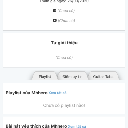
Tham gia ngày: 26/03/2020
(Chưa có)
(Chưa có)
Tự giới thiệu
(Chưa có)
Playlist
Điểm uy tín
Guitar Tabs
Playlist của Mhhero
Xem tất cả
Chưa có playlist nào!
Bài hát yêu thích của Mhhero
Xem tất cả
Bài hát đã đăng
Bài hát yêu thích