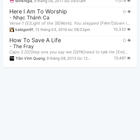
11,018
MinkNgia
,
9 tháng 06, 2017 lúc 09:51am
Here I Am To Worship
-
Nhạc Thánh Ca
Verse 1 [E]Light of the [B]World, You stepped [F#m7]down into darkness, [E]opened my [B]eyes, let me
10,332
kabigon91
,
15 tháng 03, 2016 lúc 08:33pm
How To Save A Life
-
The Fray
Capo 3 [G]Step one you say we [D/f#]need to talk He [Em]walks you say [D]sit down [D/f#]it’s [G]j
15,487
Trần Vĩnh Quang
,
9 tháng 08, 2013 lúc 12:23pm