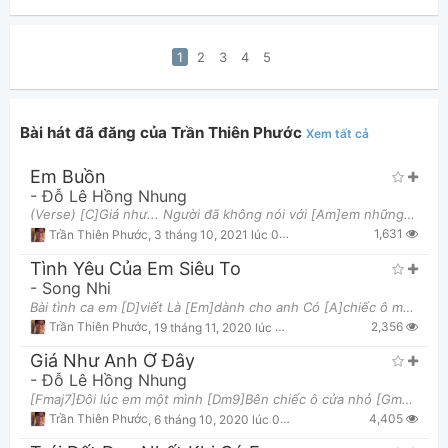
1
2
3
4
5
Bài hát đã đăng của Trần Thiên Phước
Xem tất cả
Em Buồn
-
Đỗ Lê Hồng Nhung
(Verse) [C]Giá như... Người đã không nói với [Am]em những điều [F]Khiến tim này trót đôi lần hóa
1,631
Trần Thiên Phước
,
3 tháng 10, 2021 lúc 03:59am
Tình Yêu Của Em Siêu To
-
Song Nhi
Bài tình ca em [D]viết Là [Em]dành cho anh Có [A]chiếc ô màu xanh Và hai [D]ta ngồi cạnh C
2,356
Trần Thiên Phước
,
19 tháng 11, 2020 lúc 05:34pm
Giá Như Anh Ở Đây
-
Đỗ Lê Hồng Nhung
[Fmaj7]Đôi lúc em một mình [Dm9]Bên chiếc ô cửa nhỏ [Gm7]Trái tim lặng thinh Ướt đôi hàng mi [Bb
4,405
Trần Thiên Phước
,
6 tháng 10, 2020 lúc 01:28am