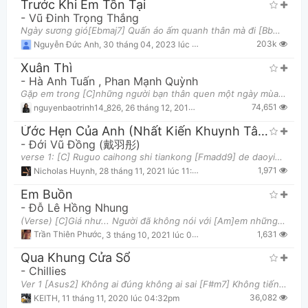
Trước Khi Em Tồn Tại
-
Vũ Đinh Trọng Thắng
Ngày sương gió[Ebmaj7] Quấn áo ấm quanh thân mà đi [Bbmaj7] mấy lúc lái xe hay thầm nghĩ [Cm7] “l
203k
Nguyễn Đức Anh
,
30 tháng 04, 2023 lúc 09:04pm
Xuân Thì
-
Hà Anh Tuấn
,
Phan Mạnh Quỳnh
Gặp em trong [C]những người bạn thân quen một ngày mùa [G]đông Nhiều năm xa [Am]cách kể từ lúc ấy c
Thông tin chung
74,651
nguyenbaotrinh14_826
,
26 tháng 12, 2018 lúc 09:01pm
Ứớc Hẹn Của Anh (Nhất Kiến Khuynh Tâm OST)
-
Đới Vũ Đồng (戴羽彤)
verse 1: [C] Ruguo caihong shi tiankong [Fmadd9] de daoying [C] ni de xiao shi yuguo tian [Fmadd9]
1,971
Nicholas Huynh
,
28 tháng 11, 2021 lúc 11:21am
Em Buồn
-
Đỗ Lê Hồng Nhung
(Verse) [C]Giá như... Người đã không nói với [Am]em những điều [F]Khiến tim này trót đôi lần hóa
1,631
Trần Thiên Phước
,
3 tháng 10, 2021 lúc 03:59am
Qua Khung Cửa Sổ
-
Chillies
Ver 1 [Asus2] Không ai đúng không ai sai [F#m7] Không tiếng khóc trên mi ai [Bm7] Không những thứ
36,082
KEITH
,
11 tháng 11, 2020 lúc 04:32pm