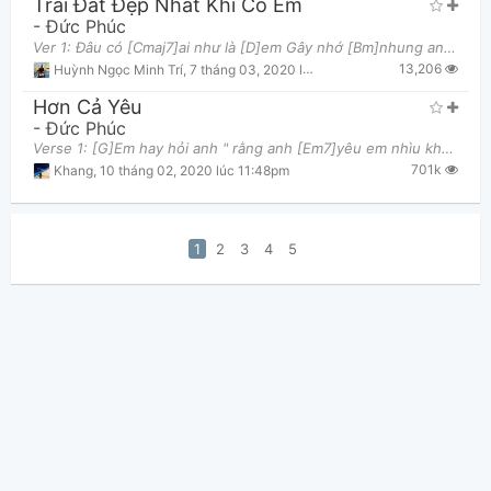
Trái Đất Đẹp Nhất Khi Có Em
-
Đức Phúc
Ver 1: Đâu có [Cmaj7]ai như là [D]em Gây nhớ [Bm]nhung anh hằng [Em]đêm Thiệt [Am7]hại hàng giờ m
13,206
Huỳnh Ngọc Minh Trí
,
7 tháng 03, 2020 lúc 07:58pm
Hơn Cả Yêu
-
Đức Phúc
Verse 1: [G]Em hay hỏi anh " rằng anh [Em7]yêu em nhìu không?" Anh không [C]biết phải nói thế nào
701k
Khang
,
10 tháng 02, 2020 lúc 11:48pm
1
2
3
4
5