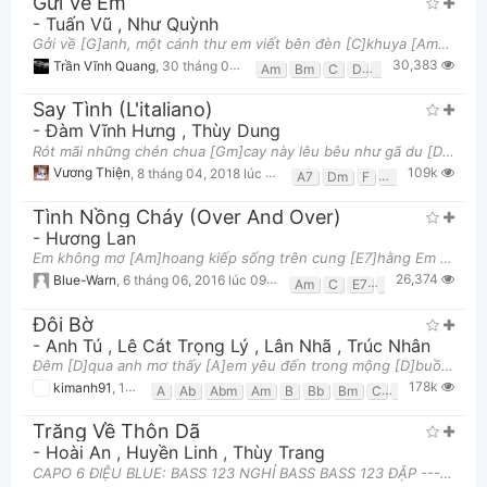
Gửi Về Em
-
Tuấn Vũ
,
Như Quỳnh
Gởi về [G]anh, một cánh thư em viết bên đèn [C]khuya [Am]… Thời gian len [D]lén đi mãi không [D7]ng
30,383
Trần Vĩnh Quang
,
30 tháng 06, 2018 lúc 06:00am
Am
Bm
C
D
D7
G
Say Tình (L'italiano)
-
Đàm Vĩnh Hưng
,
Thùy Dung
Rót mãi những chén chua [Gm]cay này lêu bêu như gã du [Dm]ca buồn Lang thang bước với nỗi [A7]đau,
109k
Vương Thiện
,
8 tháng 04, 2018 lúc 02:47am
A7
Dm
F
Gm
Tình Nồng Cháy (Over And Over)
-
Hương Lan
Em không mơ [Am]hoang kiếp sống trên cung [E7]hằng Em không tham lam diễm phúc trên thiên [Am]đàng L
26,374
Blue-Warn
,
6 tháng 06, 2016 lúc 09:24pm
Am
C
E7
F
Đôi Bờ
-
Anh Tú
,
Lê Cát Trọng Lý
,
Lân Nhã
,
Trúc Nhân
Đêm [D]qua anh mơ thấy [A]em yêu đến trong mộng [D]buồn Dĩ [G]vãng thoáng tới đốt [A]cháy trái tim
178k
kimanh91
,
12 tháng 01, 2018 lúc 11:28pm
A
Ab
Abm
Am
B
Bb
Bm
C
C#m
Cm
D
Trăng Về Thôn Dã
-
Hoài An
,
Huyền Linh
,
Thùy Trang
CAPO 6 ĐIỆU BLUE: BASS 123 NGHỈ BASS BASS 123 ĐẬP ------------------------------------------------