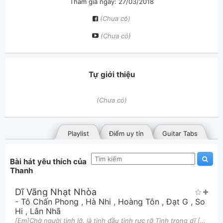
Tham gia ngày: 27/03/2018
(Chưa có)
(Chưa có)
Tự giới thiệu
(Chưa có)
Playlist
Điểm uy tín
Guitar Tabs
Bài hát yêu thích của
Thanh
Dĩ Vãng Nhạt Nhòa
-
Tô Chấn Phong
,
Hà Nhi
,
Hoàng Tôn
,
Đạt G
,
So
Hi
,
Lân Nhã
[Em]Chờ người tình lỡ, là tình đầu tình rực rỡ Tình trong dĩ [Am7]vãng nhạt nhòa [D]Vào mùa trăng
Bài hát đã đăng
Bài hát yêu thích