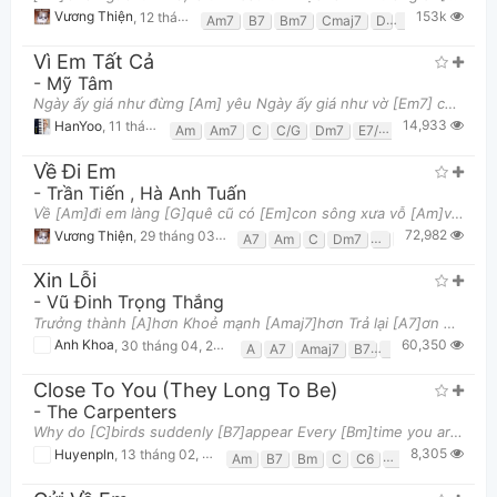
153k
Vương Thiện
,
12 tháng 11, 2018 lúc 04:54pm
Am7
B7
Bm7
Cmaj7
D
D7
E7
Em
Vì Em Tất Cả
-
Mỹ Tâm
Ngày ấy giá như đừng [Am] yêu Ngày ấy giá như vờ [Em7] chẳng quan tâm gì nhau Thì chắc có lẽ giờ [
14,933
HanYoo
,
11 tháng 11, 2023 lúc 01:43am
Am
Am7
C
C/G
Dm7
E7/G#
E7/b
Em7
Về Đi Em
Thông tin chung
-
Trần Tiến
,
Hà Anh Tuấn
Về [Am]đi em làng [G]quê cũ có [Em]con sông xưa vỗ [Am]về Về [Am]ôm vai Mẹ yêu [G]dấu đế được [C]
72,982
Vương Thiện
,
29 tháng 03, 2018 lúc 07:06am
A7
Am
C
Dm7
E
Em
F
G
Xin Lỗi
-
Vũ Đinh Trọng Thắng
Trưởng thành [A]hơn Khoẻ mạnh [Amaj7]hơn Trả lại [A7]ơn người cưu mang chính[D] mình Mình không
60,350
Anh Khoa
,
30 tháng 04, 2023 lúc 01:34pm
A
A7
Amaj7
B7
Bm
D
E
Close To You (They Long To Be)
-
The Carpenters
Why do [C]birds suddenly [B7]appear Every [Bm]time you are [Em]near? [C]Just like [C2]me, [C]they
8,305
Huyenpln
,
13 tháng 02, 2020 lúc 06:15am
Am
B7
Bm
C
C6
D
E7
Em
G