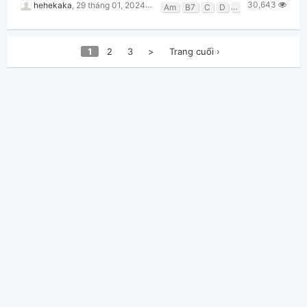
30,643
hehekaka
,
29 tháng 01, 2024 lúc 11:30pm
Am
B7
C
D
Em
G
1
2
3
>
Trang cuối ›