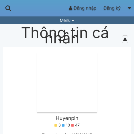
Đăng nhập
Đăng ký
Menu
Thông tin cá
Bài hát
Guitar Tabs
nhân
Playlist
Hợp âm
Điệu bài hát
Thể loại
Tìm theo hợp âm
Tải ứng dụng
Yêu cầu hợp âm
Thành Viên
Khóa học
Quản lý
66
Tắt quảng cáo
Huyenpln
3
10
47