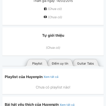
Tham gia ngày: 14/03/2015
(Chưa có)
(Chưa có)
Tự giới thiệu
(Chưa có)
Playlist
Điểm uy tín
Guitar Tabs
Playlist của Huyenpln
Xem tất cả
Chưa có playlist nào!
Bài hát yêu thích của Huyenpln
Xem tất cả
Bài hát đã đăng
Bài hát yêu thích