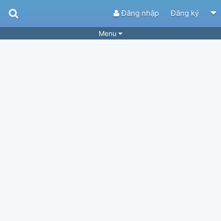
Đăng nhập
Đăng ký
Menu
Bài hát
Guitar Tabs
Playlist
Hợp âm
Điệu bài hát
Thể loại
Tìm theo hợp âm
Tải ứng dụng
Yêu cầu hợp âm
Thành Viên
Khóa học
Quản lý
34
Tắt quảng cáo