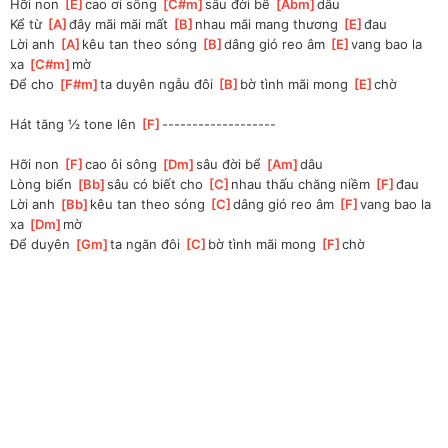
Hỡi non 
[
E
]
cao ơi sông 
[
C#m
]
sâu đời bể 
[
Abm
]
dâu 
Kể từ 
[
A
]
đây mãi mãi mất 
[
B
]
nhau mãi mang thương 
[
E
]
đau 
Lời anh 
[
A
]
kêu tan theo sóng 
[
B
]
dâng gió reo âm 
[
E
]
vang bao la 
xa 
[
C#m
]
mờ 
Để cho 
[
F#m
]
ta duyên ngẫu đôi 
[
B
]
bờ tình mãi mong 
[
E
]
chờ 
Hát tăng ½ tone lên 
[
F
]
-------------------
Hỡi non 
[
F
]
cao ôi sông 
[
Dm
]
sâu đời bể 
[
Am
]
dâu 
Lòng biển 
[
Bb
]
sâu có biết cho 
[
C
]
nhau thấu chăng niềm 
[
F
]
đau 
Lời anh 
[
Bb
]
kêu tan theo sóng 
[
C
]
dâng gió reo âm 
[
F
]
vang bao la 
xa 
[
Dm
]
mờ 
Để duyên 
[
Gm
]
ta ngăn đôi 
[
C
]
bờ tình mãi mong 
[
F
]
chờ