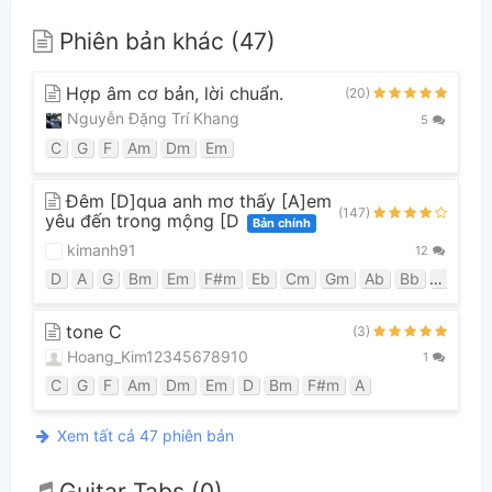
Phiên bản khác (47)
Hợp âm cơ bản, lời chuẩn.
(20)
Nguyễn Đặng Trí Khang
5
C
G
F
Am
Dm
Em
Đêm [D]qua anh mơ thấy [A]em
(147)
yêu đến trong mộng [D
Bản chính
kimanh91
12
D
A
G
Bm
Em
F#m
Eb
Cm
Gm
Ab
Bb
Fm
E
tone C
(3)
Hoang_Kim12345678910
1
C
G
F
Am
Dm
Em
D
Bm
F#m
A
Xem tất cả 47 phiên bản
Guitar Tabs (0)