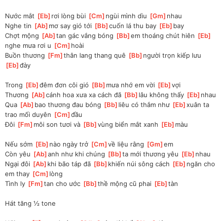
Nước mắt 
[
Eb
]
rơi lòng bùi 
[
Cm
]
ngùi mình dìu 
[
Gm
]
nhau 
Nghe tin 
[
Ab
]
mơ say gió tới 
[
Bb
]
cuốn lá thu bay 
[
Eb
]
bay 
Chợt mộng 
[
Ab
]
tan gác vắng bóng 
[
Bb
]
em thoáng chút hiên 
[
Eb
]
nghe mưa rơi u 
[
Cm
]
hoài 
Buồn thương 
[
Fm
]
thân lang thang quê 
[
Bb
]
người trọn kiếp lưu 
[
Eb
]
đày 
Trong 
[
Eb
]
đêm đơn côi gió 
[
Bb
]
mưa nhớ em vời 
[
Eb
]
vợi 
Thương 
[
Ab
]
cánh hoa xưa xa cách đã 
[
Bb
]
lâu không thấy 
[
Eb
]
nhau 
Qua 
[
Ab
]
bao thương đau bóng 
[
Bb
]
liêu có thắm như 
[
Eb
]
xuân ta 
trao mối duyên 
[
Cm
]
đầu 
Đôi 
[
Fm
]
môi son tươi và 
[
Bb
]
vùng biển mắt xanh 
[
Eb
]
màu 
Nếu sớm 
[
Eb
]
nào ngày trở 
[
Cm
]
về liệu rằng 
[
Gm
]
em 
Còn yêu 
[
Ab
]
anh như khi chúng 
[
Bb
]
ta mới thương yêu 
[
Eb
]
nhau 
Ngại đôi 
[
Ab
]
khi bão táp đã 
[
Bb
]
khiến núi sông cách 
[
Eb
]
ngăn cho 
em thay 
[
Cm
]
lòng 
Tình ly 
[
Fm
]
tan cho ước 
[
Bb
]
thề mộng cũ phai 
[
Eb
]
tàn 
Hát tăng ½ tone