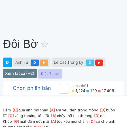
Đôi Bờ
D
Anh Tú
Lê Cát Trọng Lý
D
C
Xem tất cả (+2)
Điệu Ballad
kimanh91
Chọn phiên bản
1,224
120
17,496
Đêm 
[
D
]
qua anh mơ thấy 
[
A
]
em yêu đến trong mộng 
[
D
]
buồn 
Dĩ 
[
G
]
vãng thoáng tới đốt 
[
A
]
cháy trái tim thương 
[
D
]
em 
Khóe 
[
G
]
mắt đẫm ướt mái 
[
A
]
tóc xõa mới chấm 
[
D
]
vai cho anh 
thương em ngàn 
[
Bm
]
đời 