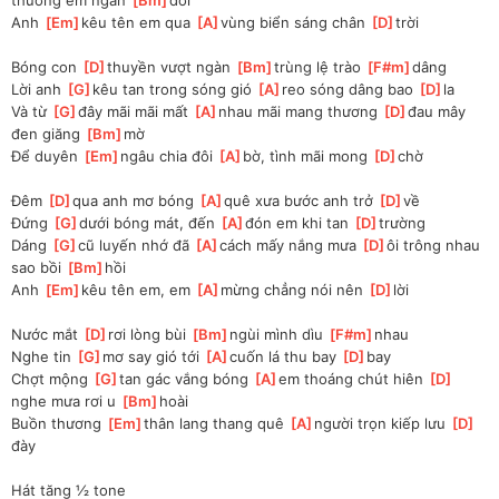
Anh 
[
Em
]
kêu tên em qua 
[
A
]
vùng biển sáng chân 
[
D
]
trời 
Bóng con 
[
D
]
thuyền vượt ngàn 
[
Bm
]
trùng lệ trào 
[
F#m
]
dâng 
Lời anh 
[
G
]
kêu tan trong sóng gió 
[
A
]
reo sóng dâng bao 
[
D
]
la 
Và từ 
[
G
]
đây mãi mãi mất 
[
A
]
nhau mãi mang thương 
[
D
]
đau mây 
đen giăng 
[
Bm
]
mờ 
Để duyên 
[
Em
]
ngâu chia đôi 
[
A
]
bờ, tình mãi mong 
[
D
]
chờ
Đêm 
[
D
]
qua anh mơ bóng 
[
A
]
quê xưa bước anh trở 
[
D
]
về 
Đứng 
[
G
]
dưới bóng mát, đến 
[
A
]
đón em khi tan 
[
D
]
trường 
Dáng 
[
G
]
cũ luyến nhớ đã 
[
A
]
cách mấy nắng mưa 
[
D
]
ôi trông nhau 
sao bồi 
[
Bm
]
hồi
Anh 
[
Em
]
kêu tên em, em 
[
A
]
mừng chẳng nói nên 
[
D
]
lời 
Nước mắt 
[
D
]
rơi lòng bùi 
[
Bm
]
ngùi mình dìu 
[
F#m
]
nhau 
Nghe tin 
[
G
]
mơ say gió tới 
[
A
]
cuốn lá thu bay 
[
D
]
bay 
Chợt mộng 
[
G
]
tan gác vắng bóng 
[
A
]
em thoáng chút hiên 
[
D
]
nghe mưa rơi u 
[
Bm
]
hoài 
Buồn thương 
[
Em
]
thân lang thang quê 
[
A
]
người trọn kiếp lưu 
[
D
]
đày 
Hát tăng ½ tone