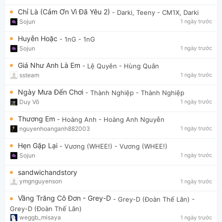
Chỉ Là (Cảm Ơn Vì Đã Yêu 2)
- Darki, Teeny
- CM1X, Darki
Sojun
1 ngày trước
Huyễn Hoặc
- 1nG
- 1nG
Sojun
1 ngày trước
Giá Như Anh Là Em
- Lệ Quyên
- Hùng Quân
ssteam
1 ngày trước
Ngày Mưa Đến Chơi
- Thành Nghiệp
- Thành Nghiệp
Duy Võ
1 ngày trước
Thương Em
- Hoàng Anh
- Hoàng Anh Nguyễn
nguyenhoanganh882003
1 ngày trước
Hẹn Gặp Lại
- Vương (WHEE!)
- Vương (WHEE!)
Sojun
1 ngày trước
sandwichandstory
ymgnguyenson
1 ngày trước
Vầng Trăng Cô Đơn - Grey-D
- Grey-D (Đoàn Thế Lân)
-
Grey-D (Đoàn Thế Lân)
weggb_misaya
1 ngày trước