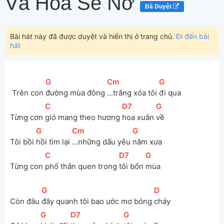
Và Hoa Sẽ Nở
Đã Duyệt
Bài hát này đã được duyệt và hiển thị ở trang chủ.
Đi đến bài
hát
[
G
]
[
Cm
]
[
G
]
 Trên con 
đường mùa đông 
...trắng xóa tôi 
đi qua 
[
C
]
[
D7
]
[
G
]
Từng cơn 
gió mang theo hương 
hoa xuân 
về 
[
G
]
[
Cm
]
[
G
]
Tôi bồi 
hồi tìm lại 
...những dấu yêu 
năm xưa 
[
C
]
[
D7
]
[
G
]
Từng con 
phố thân quen trong 
tôi bốn 
mùa 
[
G
]
[
D
]
Còn đâu 
đây quanh tôi bao ước mơ bỏng 
cháy 
[
G
]
[
D7
]
[
G
]