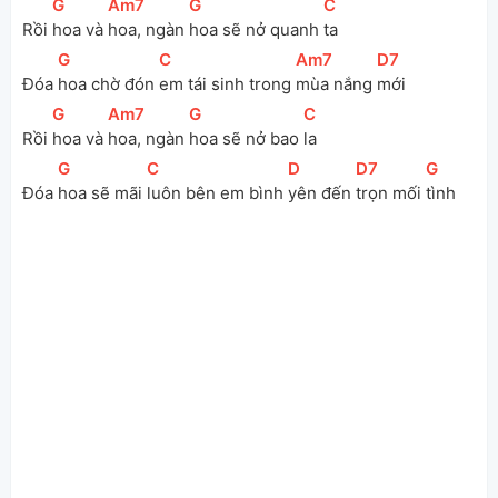
[
G
]
[
Am7
]
[
G
]
[
C
]
Rồi 
hoa và 
hoa, ngàn 
hoa sẽ nở quanh 
ta 
[
G
]
[
C
]
[
Am7
]
[
D7
]
Đóa 
hoa chờ đón 
em tái sinh trong 
mùa nắng 
mới 
[
G
]
[
Am7
]
[
G
]
[
C
]
Rồi 
hoa và 
hoa, ngàn 
hoa sẽ nở bao 
la
[
G
]
[
C
]
[
D
]
[
D7
]
[
G
]
Đóa 
hoa sẽ mãi 
luôn bên em bình 
yên đến 
trọn mối 
tình