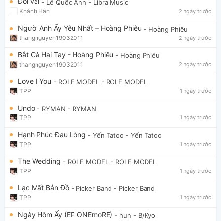
Đổi vai
- Lê Quốc Anh
- Libra Music
Khánh Hân
2 ngày trước
Người Anh Ấy Yêu Nhất – Hoàng Phiêu
- Hoàng Phiêu
thangnguyen19032011
2 ngày trước
Bắt Cá Hai Tay - Hoàng Phiêu
- Hoàng Phiêu
thangnguyen19032011
2 ngày trước
Love I You
- ROLE MODEL
- ROLE MODEL
TPP
1 ngày trước
Undo
- RYMAN
- RYMAN
TPP
1 ngày trước
Hạnh Phúc Đau Lòng
- Yến Tatoo
- Yến Tatoo
TPP
1 ngày trước
The Wedding
- ROLE MODEL
- ROLE MODEL
TPP
1 ngày trước
Lạc Mất Bản Đồ
- Picker Band
- Picker Band
TPP
1 ngày trước
Ngày Hôm Ấy (EP ONEmoRE)
- hun
- B/Kyo