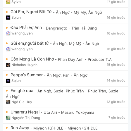
Sylva
17 giờ trước
Gửi Em, Người Bất Tử
- Ân Ngờ
- Mỹ Mỹ, Ân Ngờ
Sojun
16 giờ trước
Đâu Phải Vợ Anh
- Dangrangto
- Trần Hải Đăng
wangnguyen
16 giờ trước
Gửi em,người bất tử
- Ân Ngờ, Mỹ Mỹ
- Ân Ngờ
wangnguyen
16 giờ trước
Còn Mong Là Còn Nhớ
- Phan Duy Anh
- Producer T.A
Nicholas Huynh
15 giờ trước
Peppa’s Summer
- Ân Ngờ, Pan
- Ân Ngờ
Sojun
14 giờ trước
Em ghé qua
- Ân Ngờ, Suzie, Phúc Trần
- Phúc Trần, Suzie,
Ân Ngờ
Ngô Gia Huy
13 giờ trước
Umareru Negai
- Uta Airi
- Masaru Yokoyama
Nguyễn Thị Dung
7 giờ trước
Run Away
- Miyeon (G)I-DLE
- Miyeon (G)I-DLE