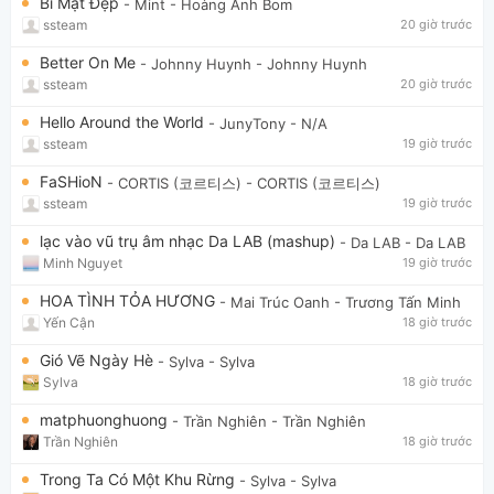
Bí Mật Đẹp
- Mint
- Hoàng Anh Bom
ssteam
20 giờ trước
Better On Me
- Johnny Huynh
- Johnny Huynh
ssteam
20 giờ trước
Hello Around the World
- JunyTony
- N/A
ssteam
19 giờ trước
FaSHioN
- CORTIS (코르티스)
- CORTIS (코르티스)
ssteam
19 giờ trước
lạc vào vũ trụ âm nhạc Da LAB (mashup)
- Da LAB
- Da LAB
Minh Nguyet
19 giờ trước
HOA TÌNH TỎA HƯƠNG
- Mai Trúc Oanh
- Trương Tấn Minh
Yến Cận
18 giờ trước
Gió Vẽ Ngày Hè
- Sylva
- Sylva
Sylva
18 giờ trước
matphuonghuong
- Trần Nghiên
- Trần Nghiên
Trần Nghiên
18 giờ trước
Trong Ta Có Một Khu Rừng
- Sylva
- Sylva