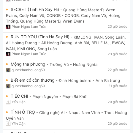
SECRET (Tinh Hà Say Hi)
- Quang Hùng MasterD, Wren
Evans, Cody Nam Võ, CONGB
- CONGB, Cody Nam Võ, Hoàng
Thống, Quang Hùng MasterD, Wren Evans
Phan Ngọc Lam Trúc
23 giờ trước
RUN TO YOU (Tinh Hà Say Hi)
- KIMLONG, IVAN, Song Luân,
Ali Hoàng Dương
- Ali Hoàng Dương, Anh Bùi, BELLE MJ, BWGW,
IVAN, KIMLONG, Song Luân
Phan Ngọc Lam Trúc
23 giờ trước
Mộng tha phương
- Trường Vũ
- Hoàng Nghĩa
quockhanhduong59
22 giờ trước
Biết em có còn thương
- Đinh Hùng bolero
- Anh Ba trứng
quockhanhduong59
21 giờ trước
TIẾC CHI
- Phạm Nguyên
- Phạm Bá Khôi
Yến Cận
20 giờ trước
TÌNH Ở TRỌ
- Công nghệ AI
- Nhạc : Nam Vĩnh - Thơ : Hoàng
Uyển Văn
Yến Cận
20 giờ trước