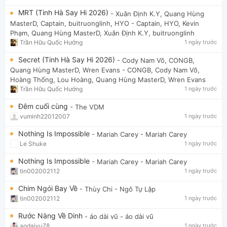
MRT (Tinh Hà Say Hi 2026)
- Xuân Định K.Y, Quang Hùng
MasterD, Captain, buitruonglinh, HYO
- Captain, HYO, Kevin
Phạm, Quang Hùng MasterD, Xuân Định K.Y, buitruonglinh
Trần Hữu Quốc Hướng
1 ngày trước
Secret (Tinh Hà Say Hi 2026)
- Cody Nam Võ, CONGB,
Quang Hùng MasterD, Wren Evans
- CONGB, Cody Nam Võ,
Hoàng Thống, Lou Hoàng, Quang Hùng MasterD, Wren Evans
Trần Hữu Quốc Hướng
1 ngày trước
Đêm cuối cùng
- The VDM
vuminh22012007
1 ngày trước
Nothing Is Impossible
- Mariah Carey
- Mariah Carey
Le Shuke
1 ngày trước
Nothing Is Impossible
- Mariah Carey
- Mariah Carey
tin002002112
1 ngày trước
Chim Ngói Bay Về
- Thùy Chi
- Ngô Tự Lập
tin002002112
1 ngày trước
Rước Nàng Về Dinh
- áo dài vũ
- áo dài vũ
aodaivu78
1 ngày trước