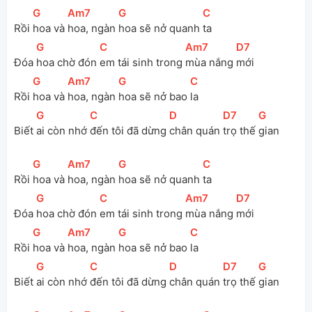
[
G
]
[
Am7
]
[
G
]
[
C
]
Rồi 
hoa và 
hoa, ngàn 
hoa sẽ nở quanh 
ta 
[
G
]
[
C
]
[
Am7
]
[
D7
]
Đóa 
hoa chờ đón 
em tái sinh trong 
mùa nắng 
mới 
[
G
]
[
Am7
]
[
G
]
[
C
]
Rồi 
hoa và 
hoa, ngàn 
hoa sẽ nở bao 
la 
[
G
]
[
C
]
[
D
]
[
D7
]
[
G
]
Biết 
ai còn nhớ 
đến tôi đã dừng 
chân quán 
trọ thế 
gian
[
G
]
[
Am7
]
[
G
]
[
C
]
Rồi 
hoa và 
hoa, ngàn 
hoa sẽ nở quanh 
ta 
[
G
]
[
C
]
[
Am7
]
[
D7
]
Đóa 
hoa chờ đón 
em tái sinh trong 
mùa nắng 
mới 
[
G
]
[
Am7
]
[
G
]
[
C
]
Rồi 
hoa và 
hoa, ngàn 
hoa sẽ nở bao 
la 
[
G
]
[
C
]
[
D
]
[
D7
]
[
G
]
Biết 
ai còn nhớ 
đến tôi đã dừng 
chân quán 
trọ thế 
gian