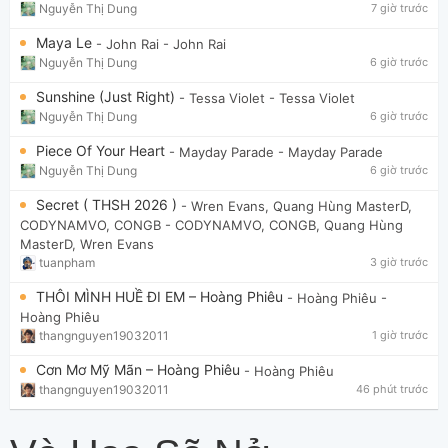
Nguyễn Thị Dung
7 giờ trước
Maya Le
- John Rai
- John Rai
Nguyễn Thị Dung
6 giờ trước
Sunshine (Just Right)
- Tessa Violet
- Tessa Violet
Nguyễn Thị Dung
6 giờ trước
Piece Of Your Heart
- Mayday Parade
- Mayday Parade
Nguyễn Thị Dung
6 giờ trước
Secret ( THSH 2026 )
- Wren Evans, Quang Hùng MasterD,
CODYNAMVO, CONGB
- CODYNAMVO, CONGB, Quang Hùng
MasterD, Wren Evans
tuanpham
3 giờ trước
THÔI MÌNH HUỀ ĐI EM – Hoàng Phiêu
- Hoàng Phiêu
-
Hoàng Phiêu
thangnguyen19032011
1 giờ trước
Cơn Mơ Mỹ Mãn – Hoàng Phiêu
- Hoàng Phiêu
thangnguyen19032011
46 phút trước