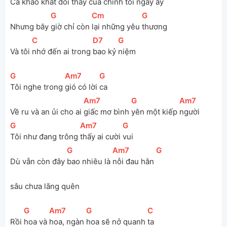
Cả khao 
khát đổi 
thay của chính 
tôi ngày ấy 
[
G
]
[
Cm
]
[
G
]
Nhưng bây 
giờ chỉ còn 
lại những yêu 
thương 
[
C
]
[
D7
]
[
G
]
Và tôi 
nhớ đến ai trong 
bao kỷ 
niệm
[
G
]
[
Am7
]
[
G
]
Tôi nghe trong 
gió có lời 
ca
[
Am7
]
[
G
]
[
Am7
]
Về ru và an ủi cho ai 
giấc mơ bình 
yên một kiếp 
người 
[
G
]
[
Am7
]
[
G
]
Tôi như đang trông 
thấy ai cười 
vui 
[
G
]
[
Am7
]
[
G
]
Dù vẫn còn đây 
bao nhiêu là 
nỗi đau hằn 
sâu chưa lãng quên
[
G
]
[
Am7
]
[
G
]
[
C
]
Rồi 
hoa và 
hoa, ngàn 
hoa sẽ nở quanh 
ta 