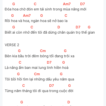
[
G
]
[
C
]
[
Am7
]
[
D7
]
Đóa 
hoa chờ đón 
em tái sinh trong 
mùa nắng 
mới 
[
G
]
[
Am7
]
[
G
]
[
C
]
Rồi 
hoa và 
hoa, ngàn 
hoa sẽ nở bao 
la 
[
G
]
[
C
]
[
D
]
[
D7
]
[
G
]
Biết 
ai còn nhớ 
đến tôi đã dừng 
chân quán 
trọ thế 
gian
VERSE 2
[
G
]
[
Cm
]
[
G
]
Bên kia 
bầu trời đêm 
bóng tối đang 
trôi xa 
[
C
]
[
D7
]
[
G
]
Là nắng 
ấm ban mai lung 
linh hiền 
hoà 
[
G
]
[
Cm
]
[
G
]
Tôi bồi 
hồi tìm lại 
những dấu yêu 
năm qua 
[
C
]
[
D7
]
[
G
]
Từng năm 
tháng tôi đi qua 
trong cuộc 
đời 
[
G
]
[
D
]