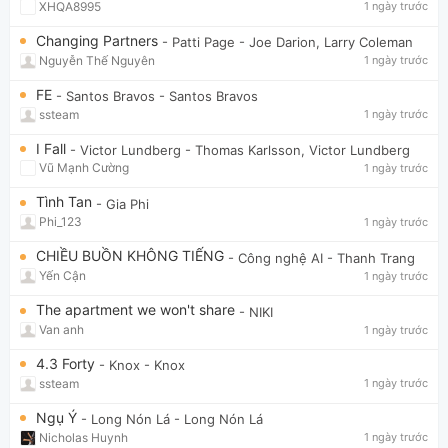
XHQA8995
1 ngày trước
Changing Partners
- Patti Page
- Joe Darion, Larry Coleman
Nguyễn Thế Nguyên
1 ngày trước
FE
- Santos Bravos
- Santos Bravos
ssteam
1 ngày trước
I Fall
- Victor Lundberg
- Thomas Karlsson, Victor Lundberg
Vũ Mạnh Cường
1 ngày trước
Tình Tan
- Gia Phi
Phi_123
1 ngày trước
CHIỀU BUỒN KHÔNG TIẾNG
- Công nghệ AI
- Thanh Trang
Yến Cận
1 ngày trước
The apartment we won't share
- NIKI
Van anh
1 ngày trước
4.3 Forty
- Knox
- Knox
ssteam
1 ngày trước
Ngụ Ý
- Long Nón Lá
- Long Nón Lá
Nicholas Huynh
1 ngày trước