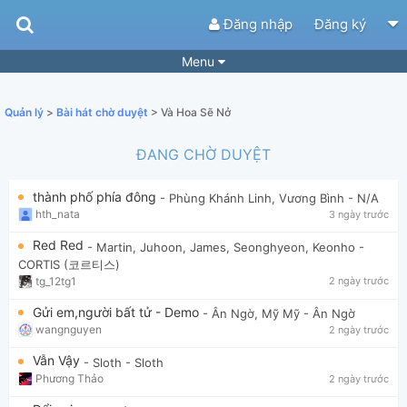
Đăng nhập
Đăng ký
Menu
Bài hát
Guitar Tabs
Quản lý
>
Bài hát chờ duyệt
> Và Hoa Sẽ Nở
Playlist
Hợp âm
ĐANG CHỜ DUYỆT
Điệu bài hát
Thể loại
thành phố phía đông
- Phùng Khánh Linh, Vương Bình
- N/A
Tìm theo hợp âm
Tải ứng dụng
hth_nata
3 ngày trước
Yêu cầu hợp âm
Thành Viên
Red Red
- Martin, Juhoon, James, Seonghyeon, Keonho
-
CORTIS (코르티스)
Khóa học
Quản lý
65
tg_12tg1
2 ngày trước
Tắt quảng cáo
Gửi em,người bất tử - Demo
- Ân Ngờ, Mỹ Mỹ
- Ân Ngờ
wangnguyen
2 ngày trước
Vẫn Vậy
- Sloth
- Sloth
Phương Thảo
2 ngày trước