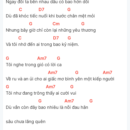
Ngay đôi 
ta bên nhau dẫu có bao hờn 
dỗi 
[
C
]
[
D7
]
[
G
]
Dù đã 
khóc tiếc 
nuối khi bước 
chân mệt mỏi 
[
G
]
[
Cm
]
[
G
]
Nhưng bây 
giờ chỉ còn 
lại những yêu 
thương 
[
C
]
[
D7
]
[
G
]
Và tôi 
nhớ đến ai trong 
bao kỷ 
niệm.
[
G
]
[
Am7
]
[
G
]
Tôi nghe trong 
gió có lời 
ca
[
Am7
]
[
G
]
[
Am7
]
Về ru và an ủi cho ai 
giấc mơ bình 
yên một kiếp 
người 
[
G
]
[
Am7
]
[
G
]
Tôi như đang trông 
thấy ai cười 
vui 
[
G
]
[
Am7
]
[
G
]
Dù vẫn còn đây 
bao nhiêu là 
nỗi đau hằn 
sâu chưa lãng quên