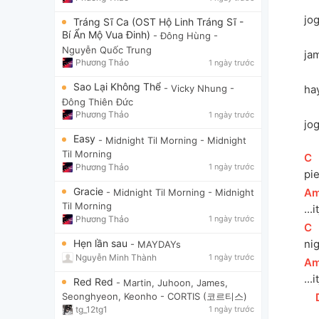
jo
Tráng Sĩ Ca (OST Hộ Linh Tráng Sĩ -
Bí Ẩn Mộ Vua Đinh)
- Đông Hùng
-
Nguyễn Quốc Trung
ja
Phương Thảo
1 ngày trước
Sao Lại Không Thể
- Vicky Nhung
-
ha
Đông Thiên Đức
Phương Thảo
1 ngày trước
jo
Easy
- Midnight Til Morning
- Midnight
Til Morning
[
C
]
Phương Thảo
1 ngày trước
pi
Gracie
[
A
- Midnight Til Morning
- Midnight
Til Morning
...
Phương Thảo
1 ngày trước
[
C
]
Hẹn lần sau
ni
- MAYDAYs
Nguyễn Minh Thành
1 ngày trước
[
A
...
Red Red
- Martin, Juhoon, James,
Seonghyeon, Keonho
- CORTIS (코르티스)
[
tg_12tg1
1 ngày trước