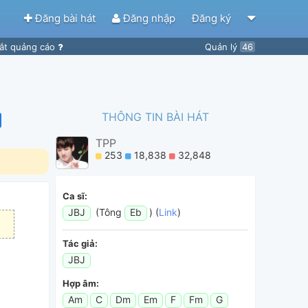
Đăng bài hát
Đăng nhập
Đăng ký
ắt quảng cáo
Quản lý
46
THÔNG TIN BÀI HÁT
TPP
253
18,838
32,848
Ca sĩ:
JBJ
(Tông
Eb
) (
Link
)
Tác giả:
JBJ
Hợp âm:
Am
C
Dm
Em
F
Fm
G