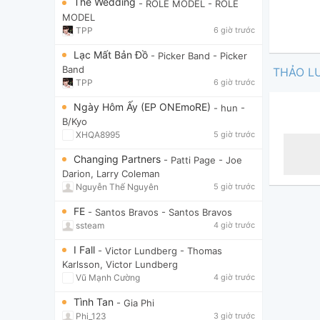
The Wedding
- ROLE MODEL
- ROLE
MODEL
TPP
6 giờ trước
Lạc Mất Bản Đồ
- Picker Band
- Picker
Band
THẢO L
TPP
6 giờ trước
Ngày Hôm Ấy (EP ONEmoRE)
- hun
-
B/Kyo
XHQA8995
5 giờ trước
Changing Partners
- Patti Page
- Joe
Darion, Larry Coleman
Nguyễn Thế Nguyên
5 giờ trước
FE
- Santos Bravos
- Santos Bravos
ssteam
4 giờ trước
I Fall
- Victor Lundberg
- Thomas
Karlsson, Victor Lundberg
Vũ Mạnh Cường
4 giờ trước
Tình Tan
- Gia Phi
Phi_123
3 giờ trước