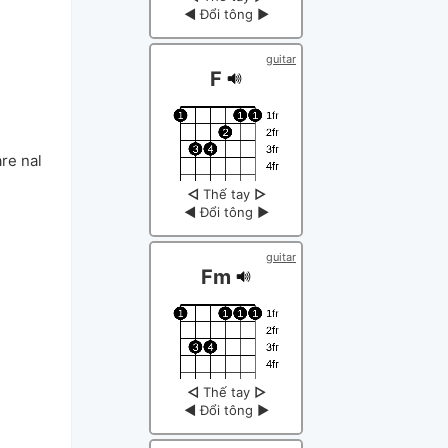
◀
Đổi tông
▶
guitar
F
e nal 
◁
Thế tay
▷
◀
Đổi tông
▶
guitar
Fm
◁
Thế tay
▷
◀
Đổi tông
▶