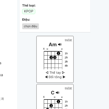
Thể loại:
KPOP
Điệu:
chọn điệu
guitar
Am
a
◁
Thế tay
▷
ka
◀
Đổi tông
▶
guitar
C
 it