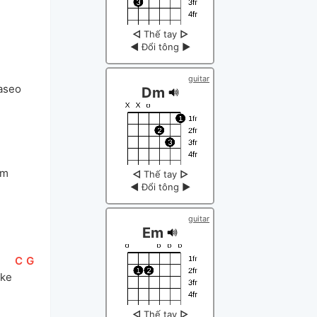
◁
Thế tay
▷
◀
Đổi tông
▶
guitar
taseo
Dm
am
◁
Thế tay
▷
◀
Đổi tông
▶
guitar
Em
[
C
]
[
G
]
ke 
◁
Thế tay
▷