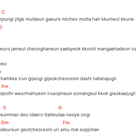
[
C
]
n
pungi jitge muldeun gaeure micheo motta han kkumeul kkune
[
G
]
meuro jameul cheonghaneun saebyeok kkochi mangaehadeon nar
lyeo
m
]
i hamkke irun gijeogi gijeokcheoreom dashi natanajugil
[
Fm
]
n
jeolhi weonhamyeon irueojineun somangeul kkok gieokaejugil
[
C
]
[
G
]
ge
umman deo idaero ttatteu
tae neoye ongi
[
Dm
]
[
Fm
]
m
deureun geotcheoreom uri a
mu mal eopjiman