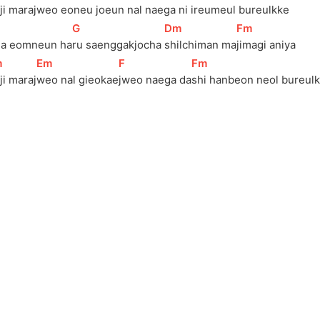
itji mara
jweo eoneu joeun 
nal naega ni 
ireumeul bureulkke
[
G
]
[
Dm
]
[
Fm
]
ga eomneun ha
ru saenggakjocha 
shilchiman ma
jimagi aniya
m
]
[
Em
]
[
F
]
[
Fm
]
itji maraj
weo nal gieokae
jweo naega da
shi hanbeon neol bureulk