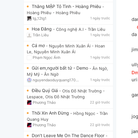
Thằng MẬP Tỏ Tình - Hoàng Phiêu
-
Hoàng Phiêu
- Hoàng Phiêu
tg_12tg1
1 ngày trước
da
Hoa Đăng
- Công nghệ A.I
- Trần Liêu
da
Trần Liêu
1 ngày trước
Cá mơ
- Nguyễn Minh Xuân Ái
- Hoan
ji
Le, Nguyễn Minh Xuân Ái
Phạm Ngọc Ánh
1 ngày trước
ul
Gửi em,người bất tử - Demo
- Ân Ngờ,
[
D
Mỹ Mỹ
- Ân Ngờ
ur
nguyendaoduyquang17021
1 ngày trước
Điều Quý Giá
- Otis Đỗ Nhật Trường
-
ga
Lespace, Otis Đỗ Nhật Trường
Phương Thảo
22 giờ trước
Thôi Xin Anh Đừng
- Hồng Ngọc
- Trần
jo
Quang Huy
Phương Thảo
22 giờ trước
ja
Don’t Leave Me On The Dance Floor
-