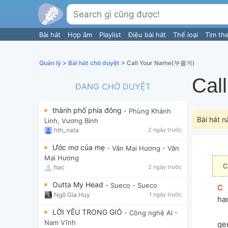
Bài hát
Hợp âm
Playlist
Điệu bài hát
Thể loại
Tìm th
Quản lý
>
Bài hát chờ duyệt
> Call Your Name(부를게)
Cal
ĐANG CHỜ DUYỆT
thành phố phía đông
- Phùng Khánh
Bài hát n
Linh, Vương Bình
hth_nata
2 ngày trước
Ước mơ của mẹ
- Văn Mai Hương
- Văn
Mai Hương
C
hac
2 ngày trước
Outta My Head
- Sueco
- Sueco
[
C
]
Ngô Gia Huy
1 ngày trước
ha
LỜI YÊU TRONG GIÓ
- Công nghệ AI
-
Nam Vĩnh
ge