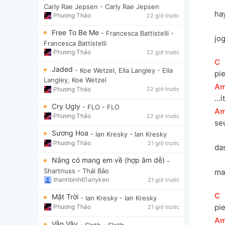
Carly Rae Jepsen
- Carly Rae Jepsen
ha
Phương Thảo
22 giờ trước
Free To Be Me
- Francesca Battistelli
-
jo
Francesca Battistelli
Phương Thảo
22 giờ trước
[
C
]
Jaded
- Koe Wetzel, Ella Langley
- Ella
pi
Langley, Koe Wetzel
[
A
Phương Thảo
22 giờ trước
...
Cry Ugly
- FLO
- FLO
[
A
Phương Thảo
22 giờ trước
se
Sương Hoa
- Ian Kresky
- Ian Kresky
Phương Thảo
21 giờ trước
da
Nắng có mang em về (hợp âm dễ)
-
Shartnuss
- Thái Bảo
ma
thanhbinh61anyken
21 giờ trước
[
C
]
Mặt Trời
- Ian Kresky
- Ian Kresky
pi
Phương Thảo
21 giờ trước
[
A
Vẫn Vậy
- Sloth
- Sloth