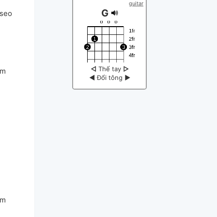
guitar
G
aseo
◁
Thế tay
▷
am
◀
Đổi tông
▶
am