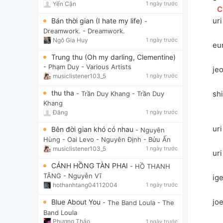
Yến Cận
1 ngày trước
[
C
u
r
Bán thời gian (I hate my life)
-
Dreamwork.
- Dreamwork.
Ngô Gia Huy
1 ngày trước
eu
Trung thu (Oh my darling, Clementine)
- Phạm Duy
- Various Artists
je
musiclistener103_5
1 ngày trước
thu tha
sh
- Trần Duy Khang
- Trần Duy
Khang
Đăng
1 ngày trước
uri
Bên đời gian khó có nhau
- Nguyên
Hùng - Oai Levo
- Nguyên Định - Bửu Ấn
musiclistener103_5
1 ngày trước
uri
CÁNH HỒNG TÀN PHAI
- HỒ THANH
TĂNG
- Nguyễn Vĩ
ige
hothanhtang04112004
1 ngày trước
jo
Blue About You
- The Band Loula
- The
Band Loula
Phương Thảo
1 ngày trước