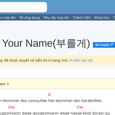
eo hợp âm
Tải ứng dụng
Yêu cầu hợp âm
Thành Viên
Khóa học
T
l Your Name(부를게)
Đã Duyệt
ày đã được duyệt và hiển thị ở trang chủ.
Đi đến bài hát
apo 3
[
G
]
n beonman deo useojullae 
han beonman deo barabolkke
[
Dm
]
[
Fm
]
ugeo
myeon dwae geugeomyeon dwae nae
ga kkok doraol iyu