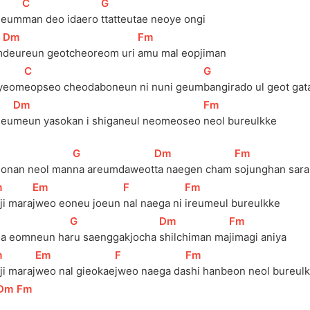
[
C
]
[
G
]
geum
man deo idaero 
ttatteutae neoye ongi
[
Dm
]
[
Fm
]
m
deureun geotcheoreom uri 
amu mal eopjiman
[
C
]
[
G
]
yeom
eopseo cheodaboneun ni nuni geum
bangirado ul geot ga
[
Dm
]
[
Fm
]
geu
meun yasokan i shiganeul neomeoseo 
neol bureulkke
[
G
]
[
Dm
]
[
Fm
]
eonan neol man
na areumdaweot
ta naegen cham 
sojunghan sar
m
]
[
Em
]
[
F
]
[
Fm
]
itji mara
jweo eoneu joeun 
nal naega ni 
ireumeul bureulkke
[
G
]
[
Dm
]
[
Fm
]
ga eomneun ha
ru saenggakjocha 
shilchiman ma
jimagi aniya
m
]
[
Em
]
[
F
]
[
Fm
]
itji maraj
weo nal gieokae
jweo naega da
shi hanbeon neol bureulk
Dm
]
[
Fm
]