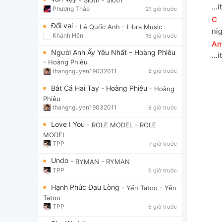
...
Phương Thảo
21 giờ trước
[
C
]
Đổi vai
- Lê Quốc Anh
- Libra Music
ni
Khánh Hân
16 giờ trước
[
A
Người Anh Ấy Yêu Nhất – Hoàng Phiêu
...
- Hoàng Phiêu
thangnguyen19032011
8 giờ trước
Bắt Cá Hai Tay - Hoàng Phiêu
- Hoàng
Phiêu
thangnguyen19032011
8 giờ trước
Love I You
- ROLE MODEL
- ROLE
MODEL
TPP
7 giờ trước
Undo
- RYMAN
- RYMAN
TPP
6 giờ trước
Hạnh Phúc Đau Lòng
- Yến Tatoo
- Yến
Tatoo
TPP
6 giờ trước