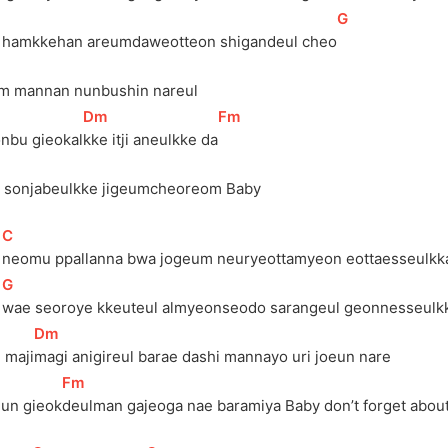
]
[
G
]
i hamkkehan areumdaweotteon shigandeul cheo
m mannan nunbushin nareul
[
Dm
]
[
Fm
]
onbu gieokal
kke itji aneulkke da
i sonjabeulkke jigeumcheoreom Baby
[
C
]
 
neomu ppallanna bwa jogeum neuryeottamyeon eottaesseulkk
[
G
]
 
wae seoroye kkeuteul almyeonseodo sarangeul geonnesseulk
[
Dm
]
 maji
magi anigireul barae dashi mannayo uri joeun nare
[
Fm
]
eun gieok
deulman gajeoga nae baramiya Baby don’t forget about