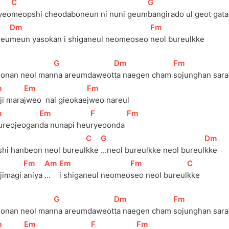
[
C
]
[
G
]
yeo
meopshi cheodaboneun ni nuni geum
bangirado ul geot gat
[
Dm
]
[
Fm
]
geu
meun yasokan i shiganeul neomeoseo 
neol bureulkke
[
G
]
[
Dm
]
[
Fm
]
eonan neol man
na areumdaweot
ta naegen cham 
sojunghan sar
m
]
[
Em
]
[
Fm
]
itji mara
jweo  nal gieokae
jweo nareul
m
]
[
Em
]
[
F
]
[
Fm
]
ureojeogan
da nunapi heu
ryeoonda 
[
C
]
[
G
]
[
Dm
]
shi hanbeon neol bureul
kke 
...neol bureulkke neol bureul
kke
[
Fm
]
[
Am
]
[
Em
]
[
Fm
]
[
C
]
jimagi 
aniya 
...
i shiganeul neomeo
seo neol bureul
kke
[
G
]
[
Dm
]
[
Fm
]
eonan neol man
na areumdaweot
ta naegen cham 
sojunghan sar
m
]
[
Em
]
[
F
]
[
Fm
]