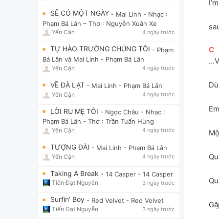
I’
SẼ CÓ MỘT NGÀY
- Mai Linh
- Nhạc :
Phạm Bá Lân – Thơ : Nguyễn Xuân Xe
sa
Yến Cận
4 ngày trước
TỰ HÀO TRƯỜNG CHÚNG TÔI
[
C
]
- Phạm
Bá Lân và Mai Linh
- Phạm Bá Lân
...
Yến Cận
4 ngày trước
Dù 
VỀ ĐÀ LẠT
- Mai Linh
- Phạm Bá Lân
Yến Cận
4 ngày trước
Em
LỜI RU MẸ TÔI
- Ngọc Châu
- Nhạc :
Phạm Bá Lân - Thơ : Trần Tuấn Hùng
Yến Cận
4 ngày trước
Mộ
TƯỢNG ĐÀI
- Mai Linh
- Phạm Bá Lân
Qu
Yến Cận
4 ngày trước
Taking A Break
- 14 Casper
- 14 Casper
Qu
Tiến Đạt Nguyễn
3 ngày trước
Surfin' Boy
- Red Velvet
- Red Velvet
Gặ
Tiến Đạt Nguyễn
3 ngày trước