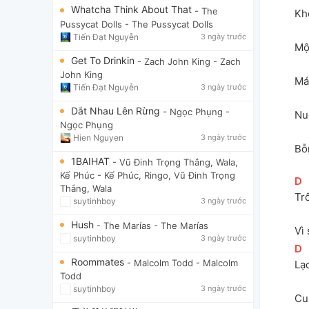
Whatcha Think About That
- The
Kh
Pussycat Dolls
- The Pussycat Dolls
Tiến Đạt Nguyễn
3 ngày trước
Mộ
Get To Drinkin
- Zach John King
- Zach
John King
Mái
Tiến Đạt Nguyễn
3 ngày trước
Dắt Nhau Lên Rừng
- Ngọc Phụng
-
Nuố
Ngọc Phụng
Hien Nguyen
3 ngày trước
Bỗ
1BAIHAT
- Vũ Đinh Trọng Thắng, Wala,
Kế Phúc
- Kế Phúc, Ringo, Vũ Đinh Trọng
[
D
]
Thắng, Wala
Trô
suytinhboy
3 ngày trước
Hush
- The Marías
- The Marías
Vì
suytinhboy
3 ngày trước
[
D
]
Roommates
- Malcolm Todd
- Malcolm
Lạ
Todd
suytinhboy
3 ngày trước
Cu