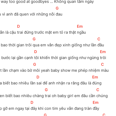
m way too good at good
byes 
... Không quan tâm ngày 
[
G
]
u vì anh đã quen với những nỗi 
đau
[
D
]
[
Em
]
Vẫn là cậu 
trai đứng trước mặt em tỏ ra thật 
ngầu
[
G
]
[
C
]
bao thời gian trôi 
qua em vẫn đẹp xinh giống như lần 
đầu
[
D
]
[
Em
]
 bước lại gần cạnh 
tôi khiến thời gian giống như ngừng 
trôi
[
G
]
[
C
]
t lần chạm vào bờ 
môi yeah baby show me phép nhiệm 
màu
[
D
]
[
Em
]
a biết bao nhiêu lần 
sai để anh nhận ra rằng đâu là 
đúng
[
G
]
[
C
]
en biết bao nhiêu chàng 
trai oh baby girl em đâu cần 
chúng
[
D
]
[
Em
]
p gỡ em ngay tại 
đây khi con tim yêu vẫn đang tràn 
đầy
[
G
]
[
C
]