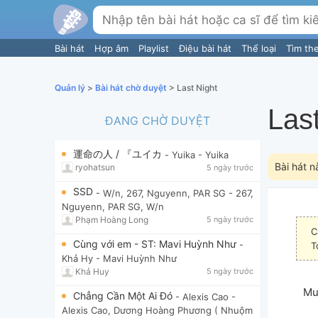
Bài hát
Hợp âm
Playlist
Điệu bài hát
Thể loại
Tìm th
Quản lý
>
Bài hát chờ duyệt
> Last Night
Las
ĐANG CHỜ DUYỆT
運命の人 / 『ユイカ
- Yuika
- Yuika
Bài hát n
ryohatsun
5 ngày trước
SSD
- W/n, 267, Nguyenn, PAR SG
- 267,
Nguyenn, PAR SG, W/n
Phạm Hoàng Long
5 ngày trước
C
Cùng với em - ST: Mavi Huỳnh Như
-
T
Khả Hy
- Mavi Huỳnh Như
Khả Huy
5 ngày trước
Mu
Chẳng Cần Một Ai Đó
- Alexis Cao
-
Alexis Cao, Dương Hoàng Phương ( Nhuộm