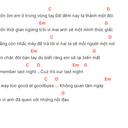
[
C
]
[
D
]
ốn ôm em ở trong vòng 
tay Để đêm nay ta thành một 
đôi
[
Em
]
[
G
]
ốn thời gian ngừng 
trôi vì mai anh sẽ một mình thức 
giấc
[
C
]
[
D
]
ẳng còn nhấc máy để trả 
lời vì hai ta sẽ mỗi người một 
nơi
[
Em
]
[
G
]
m chắc đôi bàn 
tay dù biết rằng em sẽ lại biến 
mất
[
C
]
[
D
]
[
Em
]
[
G
]
member last 
night 
...Cuz it’s our last 
night 
[
C
]
[
D
]
[
Em
]
m way too good at good
byes 
... Không quan tâm ngày 
[
G
]
u vì anh đã quen với những nỗi 
đau