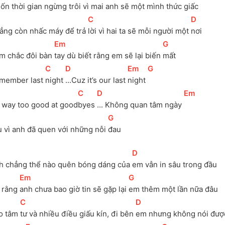
ốn thời gian ngừng 
trôi vì mai anh sẽ một mình thức 
giấc
[
C
]
[
D
]
ẳng còn nhấc máy để trả 
lời vì hai ta sẽ mỗi người một 
nơi
[
Em
]
[
G
]
m chắc đôi bàn 
tay dù biết rằng em sẽ lại biến 
mất
[
C
]
[
D
]
[
Em
]
[
G
]
member last 
night 
...Cuz it’s our last 
night 
[
C
]
[
D
]
[
Em
]
m way too good at good
byes 
... Không quan tâm ngày 
[
G
]
u vì anh đã quen với những nỗi 
đau
[
D
]
h chẳng thể nào quên bóng dáng của 
em vẫn in sâu trong đầu
[
Em
]
[
G
]
 rằng 
anh chưa bao giờ tin sẽ gặp lại 
em thêm một lần nữa đâu
[
C
]
[
D
]
o tâm 
tư và nhiều điều giấu kín, đi bên 
em nhưng không nói đượ