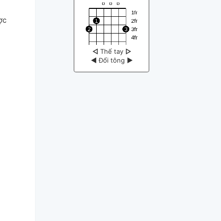
ợc
◁
Thế tay
▷
◀
Đổi tông
▶