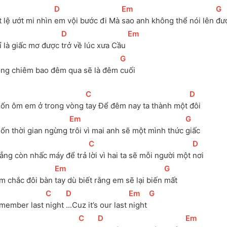
[
D
]
[
Em
]
[
G
]
 lệ ướt mi nhìn 
em vội bước đi Mà 
sao anh không thể nói lên 
đư
[
D
]
[
Em
]
ỉ là giấc mơ được 
trở về lúc xưa Cầu 
[
G
]
ng chiêm bao đêm qua sẽ là đêm 
cuối
[
C
]
[
D
]
ốn ôm em ở trong vòng 
tay Để đêm nay ta thành một 
đôi
[
Em
]
[
G
]
ốn thời gian ngừng 
trôi vì mai anh sẽ một mình thức 
giấc
[
C
]
[
D
]
ẳng còn nhấc máy để trả 
lời vì hai ta sẽ mỗi người một 
nơi
[
Em
]
[
G
]
m chắc đôi bàn 
tay dù biết rằng em sẽ lại biến 
mất
[
C
]
[
D
]
[
Em
]
[
G
]
member last 
night 
...Cuz it’s our last 
night 
[
C
]
[
D
]
[
Em
]