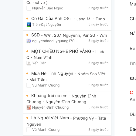
Collective )
Mu
Nguyễn Bảo Ngọc
5 ngày trước
Ch
Cô Gái Của Anh OST
- Jang Mi
- Tuno
Tiến Đạt Nguyễn
5 ngày trước
Nắ
SSD
- W/n, 267, Nguyenn, Par SG
- W/n
nguyendaoduyquang17021
5 ngày trước
Re
MỘT CHIỀU NGHE PHỐ VẮNG
- Linda
Q
- Nam Vĩnh
I’
Yến Cận
5 ngày trước
Mùa Hè Tình Nguyện
- Nhóm Sao Việt
sa
- Mai Trâm
Vũ Mạnh Cường
5 ngày trước
[
C
]
Khoảng trời có em
- Nguyễn Đình
An
Chương
- Nguyễn Đình Chương
Nguyễn Đình Chương
5 ngày trước
Dù
Là Người Việt Nam
- Phương Vy
- Tata
Nguyen
Ba
Vũ Mạnh Cường
5 ngày trước