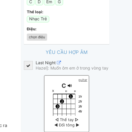
C
D
Em
G
Thể loại:
Nhạc Trẻ
Điệu:
chọn điệu
YÊU CẦU HỢP ÂM
Last Night
Hazel]: Muốn ôm em ở trong vòng tay Để đêm nay t
guitar
C
◁
Thế tay
▷
c ra
◀
Đổi tông
▶