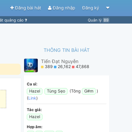
Đăng bài hát
Đăng nhập
Đăng ký
ắt quảng cáo
Quản lý
89
THÔNG TIN BÀI HÁT
Tiến Đạt Nguyễn
389
26,162
47,868
Ca sĩ:
Hazel
Tùng Sẹo
(Tông
G#m
)
(
Link
)
Tác giả:
Hazel
Hợp âm: