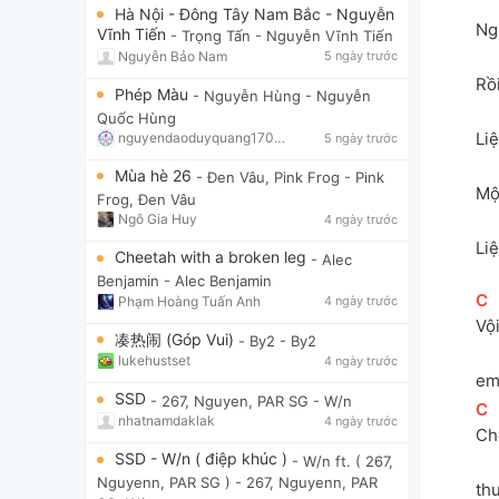
Hà Nội - Đông Tây Nam Bắc - Nguyễn
Ng
Vĩnh Tiến
- Trọng Tấn
- Nguyễn Vĩnh Tiến
Nguyễn Bảo Nam
5 ngày trước
Rồi
Phép Màu
- Nguyễn Hùng
- Nguyễn
Quốc Hùng
Liệ
nguyendaoduyquang17021
5 ngày trước
Mùa hè 26
- Đen Vâu, Pink Frog
- Pink
Mộ
Frog, Đen Vâu
Ngô Gia Huy
4 ngày trước
Li
Cheetah with a broken leg
- Alec
Benjamin
- Alec Benjamin
[
C
]
Phạm Hoàng Tuấn Anh
4 ngày trước
Vộ
凑热闹 (Góp Vui)
- By2
- By2
lukehustset
4 ngày trước
em
SSD
- 267, Nguyen, PAR SG
- W/n
[
C
]
nhatnamdaklak
4 ngày trước
Ch
SSD - W/n ( điệp khúc )
- W/n ft. ( 267,
Nguyenn, PAR SG )
- 267, Nguyenn, PAR
th