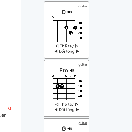
guitar
D
◁
Thế tay
▷
◀
Đổi tông
▶
guitar
Em
◁
Thế tay
▷
[
G
]
◀
Đổi tông
▶
uen 
guitar
G