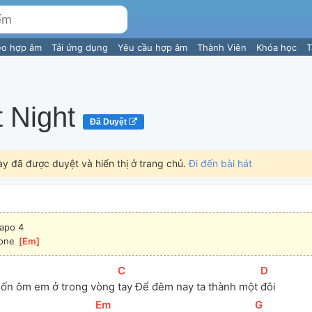
eo hợp âm
Tải ứng dụng
Yêu cầu hợp âm
Thành Viên
Khóa học
T
t Night
Đã Duyệt
ày đã được duyệt và hiển thị ở trang chủ.
Đi đến bài hát
apo 4
one 
[
Em
]
[
C
]
[
D
]
ốn ôm em ở trong vòng 
tay Để đêm nay ta thành một 
đôi
[
Em
]
[
G
]