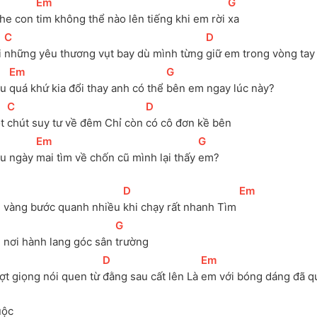
[
Em
]
[
G
]
he con 
tim không thể nào lên tiếng khi em rời 
xa
[
C
]
[
D
]
 
những yêu thương vụt bay dù mình từng 
giữ em trong vòng tay
[
Em
]
[
G
]
u 
quá khứ kia đổi thay anh có thể 
bên em ngay lúc này?
[
C
]
[
D
]
t 
chút suy tư về đêm Chỉ còn 
có cô đơn kề bên
[
Em
]
[
G
]
ệu ngày 
mai tìm về chốn cũ mình lại thấy 
em?
[
D
]
[
Em
]
i vàng bước quanh nhiều 
khi chạy rất nhanh Tìm 
[
G
]
 nơi hành lang góc sân 
trường
[
D
]
[
Em
]
ợt giọng nói quen từ 
đằng sau cất lên Là 
em với bóng dáng đã q
uộc