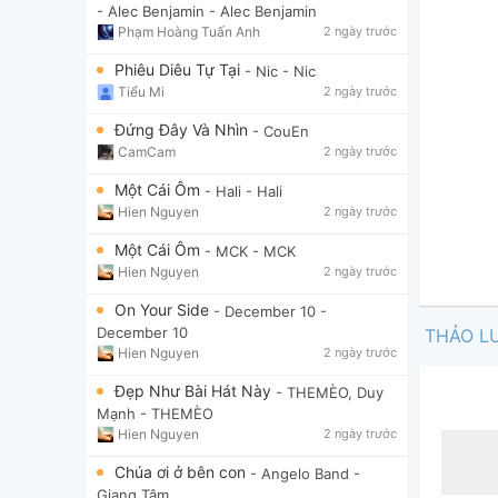
- Alec Benjamin
- Alec Benjamin
Phạm Hoàng Tuấn Anh
2 ngày trước
Phiêu Diêu Tự Tại
- Nic
- Nic
Tiểu Mi
2 ngày trước
Đứng Đây Và Nhìn
- CouEn
CamCam
2 ngày trước
Một Cái Ôm
- Hali
- Hali
Hien Nguyen
2 ngày trước
Một Cái Ôm
- MCK
- MCK
Hien Nguyen
2 ngày trước
On Your Side
- December 10
-
December 10
THẢO L
Hien Nguyen
2 ngày trước
Đẹp Như Bài Hát Này
- THEMÈO, Duy
Mạnh
- THEMÈO
Hien Nguyen
2 ngày trước
Chúa ơi ở bên con
- Angelo Band
-
Giang Tâm