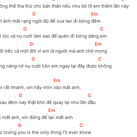
ông thể tha thứ cho bản 
thân nếu như bỏ lỡ em thêm lần 
này
[
D
]
[
Em
]
t ánh mắt rạng 
ngời đủ để xua tan đi bóng 
đêm
[
G
]
[
C
]
 tóc và nụ 
cười làm sao để quên đi bóng dáng 
em
[
D
]
[
Em
]
i tiếc cả một 
đời vì em là người mà anh chờ 
mong
[
G
]
[
C
]
ng nàng nở nụ 
cười hôn em ngay tại đây được 
không
[
Em
]
i rất nhanh, xin hãy nhìn 
vào mắt anh,
[
G
]
[
C
]
 sau đêm 
nay thật khó để quay lại như lần 
đầu
[
Em
]
c mất anh, xin đừng để 
lạc mất anh
[
G
]
[
C
]
z loving 
you is the only thing I’ll ever 
know