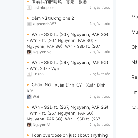
看着我的眼睛说
- 张元
- 张远
justinbepoor
3 ngày trước
Mu
đêm vũ trường chế 2
xuanoanh357
3 ngày trước
Mu
W/n - SSD ft. (267, Nguyenn, PAR SG)
- W/n - ft. (267, Nguyenn, PAR SG)
-
Nguyenn, PAR SG), W/n - SSD ft. (267
Ch
Nguyen Vo
2 ngày trước
Nắ
W/n - SSD ft. (267, Nguyenn, PAR SG)
- W/n, 267
- W/n
Thanh
2 ngày trước
Re
Chớm Nở
- Xuân Định K.Y
- Xuân Định
K.Y
I’
Wei
2 ngày trước
W/n - SSD ft. (267, Nguyenn, PAR SG)
sa
- W/n - ft. (267, Nguyenn, PAR SG)
-
Nguyenn, PAR SG), W/n - SSD ft. (267
Nguyen Vo
2 ngày trước
I can overdose on just about anything