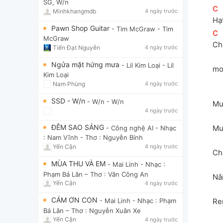
SG, W/n
[
C
]
Minhkhangmdb
4 ngày trước
Hạt
Pawn Shop Guitar
- Tim McGraw
- Tim
[
C
]
McGraw
Ch
Tiến Đạt Nguyễn
4 ngày trước
Ngửa mặt hứng mưa
- Lil Kim Loại
- Lil
mo
Kim Loại
Nam Phùng
4 ngày trước
SSD - W/n
- W/n
- W/n
Mu
4 ngày trước
ĐÊM SAO SÁNG
Mu
- Công nghệ AI
- Nhạc
: Nam Vĩnh - Thơ : Nguyễn Bính
Yến Cận
4 ngày trước
Ch
MÙA THU VÀ EM
- Mai Linh
- Nhạc :
Phạm Bá Lân – Thơ : Văn Công An
Nắ
Yến Cận
4 ngày trước
CÁM ƠN CON
Re
- Mai Linh
- Nhạc : Phạm
Bá Lân – Thơ : Nguyễn Xuân Xe
Yến Cận
4 ngày trước