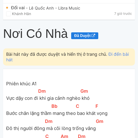
Đổi vai
- Lê Quốc Anh
- Libra Music
Khánh Hân
7 giờ trước
Nơi Có Nhà
Đã Duyệt
Bài hát này đã được duyệt và hiển thị ở trang chủ.
Đi đến bài
hát
Phiên khúc A1
[
Dm
]
[
Gm
]
Vực dậy con đi
 khi gia cảnh nghèo
 khó
[
Bb
]
[
C
]
[
F
]
Bước chân lặng thầm
 mang theo
 bao khát
 vọng
[
Dm
]
[
Gm
]
Đô thị người đông
 mà cõi lòng trống vắng
[
C
]
[
Am
]
[
Dm
]