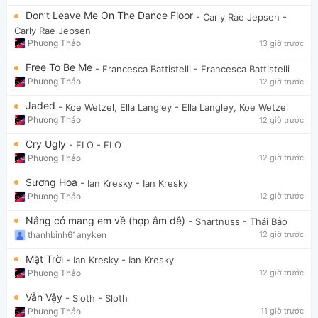
Don’t Leave Me On The Dance Floor
- Carly Rae Jepsen
-
Carly Rae Jepsen
Phương Thảo
13 giờ trước
Free To Be Me
- Francesca Battistelli
- Francesca Battistelli
Phương Thảo
12 giờ trước
Jaded
- Koe Wetzel, Ella Langley
- Ella Langley, Koe Wetzel
Phương Thảo
12 giờ trước
Cry Ugly
- FLO
- FLO
Phương Thảo
12 giờ trước
Sương Hoa
- Ian Kresky
- Ian Kresky
Phương Thảo
12 giờ trước
Nắng có mang em về (hợp âm dễ)
- Shartnuss
- Thái Bảo
thanhbinh61anyken
12 giờ trước
Mặt Trời
- Ian Kresky
- Ian Kresky
Phương Thảo
12 giờ trước
Vẫn Vậy
- Sloth
- Sloth
Phương Thảo
11 giờ trước