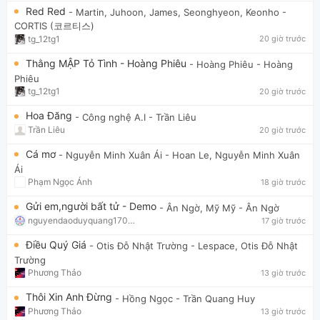
Red Red
- Martin, Juhoon, James, Seonghyeon, Keonho
-
CORTIS (코르티스)
tg_12tg1
20 giờ trước
Thằng MẬP Tỏ Tình - Hoàng Phiêu
- Hoàng Phiêu
- Hoàng
Phiêu
tg_12tg1
20 giờ trước
Hoa Đăng
- Công nghệ A.I
- Trần Liêu
Trần Liêu
20 giờ trước
Cá mơ
- Nguyễn Minh Xuân Ái
- Hoan Le, Nguyễn Minh Xuân
Ái
Phạm Ngọc Ánh
18 giờ trước
Gửi em,người bất tử - Demo
- Ân Ngờ, Mỹ Mỹ
- Ân Ngờ
nguyendaoduyquang17021
17 giờ trước
Điều Quý Giá
- Otis Đỗ Nhật Trường
- Lespace, Otis Đỗ Nhật
Trường
Phương Thảo
13 giờ trước
Thôi Xin Anh Đừng
- Hồng Ngọc
- Trần Quang Huy
Phương Thảo
13 giờ trước