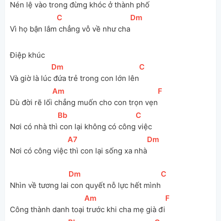
Nén lệ vào trong
 đừng khóc ở thành phố
[
C
]
[
Dm
]
Vì họ bận lắm
 chẳng vỗ về như cha
Điệp khúc
[
Dm
]
[
C
]
Và giờ là lúc
 đứa trẻ trong con lớn lên
[
Am
]
[
F
]
Dù đời rẽ lối
 chẳng muốn cho con trọn vẹn
[
Bb
]
[
C
]
Nơi có nhà thì
 con lại không có công
 việc
[
A7
]
[
Dm
]
Nơi có công việc
 thì con lại sống xa nhà
[
Dm
]
[
C
]
Nhìn về tương lai
 con quyết nỗ lực hết mình
[
Am
]
[
F
]
Công thành danh toại
 trước khi cha mẹ già đi