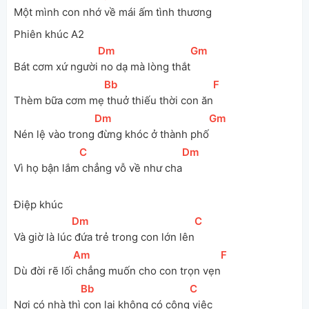
Một mình con nhớ
 về mái
 ấm tình
 thương
Phiên khúc A2
[
Dm
]
[
Gm
]
Bát cơm xứ người
 no dạ mà lòng thắt
[
Bb
]
[
F
]
Thèm bữa cơm mẹ
 thuở thiếu thời con ăn
[
Dm
]
[
Gm
]
Nén lệ vào trong
 đừng khóc ở thành phố
[
C
]
[
Dm
]
Vì họ bận lắm
 chẳng vỗ về như cha
Điệp khúc
[
Dm
]
[
C
]
Và giờ là lúc
 đứa trẻ trong con lớn lên
[
Am
]
[
F
]
Dù đời rẽ lối
 chẳng muốn cho con trọn vẹn
[
Bb
]
[
C
]
Nơi có nhà thì
 con lại không có công
 việc