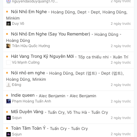
nguyendaoduyquang17021
2 ngày trước
Nói Nhỏ Em Nghe
- Hoàng Dũng, Dept
- Dept, Hoàng Dũng,
Minkim
Duy Võ
2 ngày trước
Nói Nhỏ Em Nghe (Say You Remember)
- Hoàng Dũng
-
Hoàng Dũng
Trần Hữu Quốc Hướng
2 ngày trước
Hát Vang Trong Kỷ Nguyên Mới
- Tốp ca thiếu nhi
- Xuân Trí
Vũ Mạnh Cường
2 ngày trước
Nói nhỏ em nghe
- Hoàng Dũng, Dept (뎁트)
- Dept (뎁트),
Hoàng Dũng, Minkim
Đăng
2 ngày trước
Indie queen
- Alec Benjamin
- Alec Benjamin
Phạm Hoàng Tuấn Anh
2 ngày trước
Mối Duyên Vàng
- Tuấn Cry, Võ Thu Hà
- Tuấn Cry
Sojun
2 ngày trước
Toàn Tâm Toàn Ý
- Tuấn Cry
- Tuấn Cry
Sojun
2 ngày trước