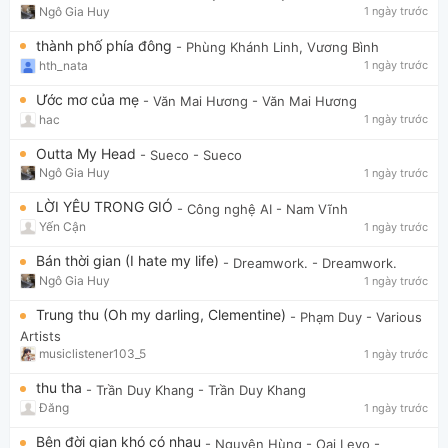
Ngô Gia Huy
1 ngày trước
thành phố phía đông
- Phùng Khánh Linh, Vương Bình
hth_nata
1 ngày trước
Ước mơ của mẹ
- Văn Mai Hương
- Văn Mai Hương
hac
1 ngày trước
Outta My Head
- Sueco
- Sueco
Ngô Gia Huy
1 ngày trước
LỜI YÊU TRONG GIÓ
- Công nghệ AI
- Nam Vĩnh
Yến Cận
1 ngày trước
Bán thời gian (I hate my life)
- Dreamwork.
- Dreamwork.
Ngô Gia Huy
1 ngày trước
Trung thu (Oh my darling, Clementine)
- Phạm Duy
- Various
Artists
musiclistener103_5
1 ngày trước
thu tha
- Trần Duy Khang
- Trần Duy Khang
Đăng
1 ngày trước
Bên đời gian khó có nhau
- Nguyên Hùng - Oai Levo
-