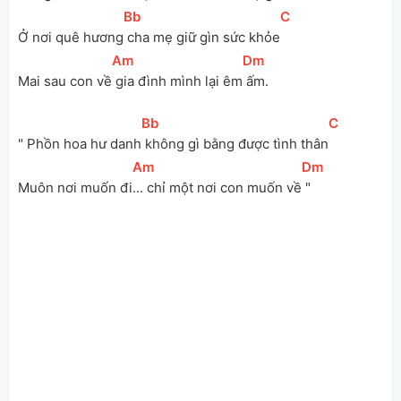
[
Bb
]
[
C
]
Ở nơi quê hương
 cha mẹ giữ gìn sức khỏe
[
Am
]
[
Dm
]
Mai sau con về
 gia đình mình lại êm
 ấm.
[
Bb
]
[
C
]
" Phồn hoa hư danh
 không gì bằng được tình thân
[
Am
]
[
Dm
]
Muôn nơi muốn đi
... chỉ một nơi con muốn về
 "