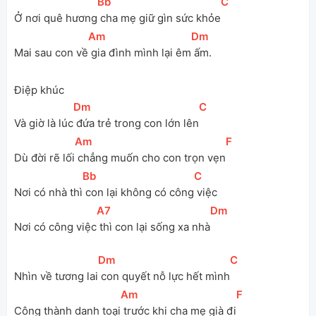
[
Bb
]
[
C
]
Ở nơi quê hương
 cha mẹ giữ gìn sức khỏe
[
Am
]
[
Dm
]
Mai sau con về
 gia đình mình lại êm
 ấm.
Điệp khúc
[
Dm
]
[
C
]
Và giờ là lúc
 đứa trẻ trong con lớn lên
[
Am
]
[
F
]
Dù đời rẽ lối
 chẳng muốn cho con trọn vẹn
[
Bb
]
[
C
]
Nơi có nhà thì
 con lại không có công
 việc
[
A7
]
[
Dm
]
Nơi có công việc
 thì con lại sống xa nhà
[
Dm
]
[
C
]
Nhìn về tương lai
 con quyết nỗ lực hết mình
[
Am
]
[
F
]
Công thành danh toại
 trước khi cha mẹ già đi