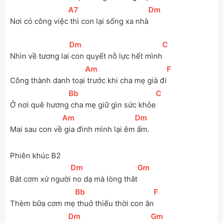
[
A7
]
[
Dm
]
Nơi có công việc
 thì con lại sống xa nhà
[
Dm
]
[
C
]
Nhìn về tương lai
 con quyết nỗ lực hết mình
[
Am
]
[
F
]
Công thành danh toại
 trước khi cha mẹ già đi
[
Bb
]
[
C
]
Ở nơi quê hương
 cha mẹ giữ gìn sức khỏe
[
Am
]
[
Dm
]
Mai sau con về
 gia đình mình lại êm
 ấm.
Phiên khúc B2
[
Dm
]
[
Gm
]
Bát cơm xứ người
 no dạ mà lòng thắt
[
Bb
]
[
F
]
Thèm bữa cơm mẹ
 thuở thiếu thời con ăn
[
Dm
]
[
Gm
]