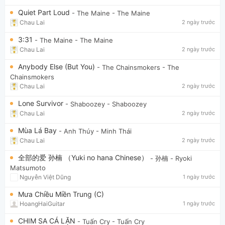
Quiet Part Loud
- The Maine
- The Maine
Chau Lai
2 ngày trước
3:31
- The Maine
- The Maine
Chau Lai
2 ngày trước
Anybody Else (But You)
- The Chainsmokers
- The
Chainsmokers
Chau Lai
2 ngày trước
Lone Survivor
- Shaboozey
- Shaboozey
Chau Lai
2 ngày trước
Mùa Lá Bay
- Anh Thúy
- Minh Thái
Chau Lai
2 ngày trước
全部的爱 孙楠 （Yuki no hana Chinese）
- 孙楠
- Ryoki
Matsumoto
Nguyễn Việt Dũng
1 ngày trước
Mưa Chiều Miền Trung (C)
HoangHaiGuitar
1 ngày trước
CHIM SA CÁ LẶN
- Tuấn Cry
- Tuấn Cry