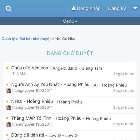
Đăng nhập
Đăng ký
Menu
Bài hát
Guitar Tabs
Quản lý
>
Bài hát chờ duyệt
> Nơi Có Nhà
Playlist
Hợp âm
ĐANG CHỜ DUYỆT
Điệu bài hát
Thể loại
Chúa ơi ở bên con
- Angelo Band
- Giang Tâm
Tìm theo hợp âm
Tải ứng dụng
Tuệ Mẫn
2 ngày trước
Yêu cầu hợp âm
Thành Viên
Người Anh Ấy Yêu Nhất - Hoàng Phiêu
- AI
- Hoàng Phiêu
thangnguyen19032011
2 ngày trước
Khóa học
Quản lý
51
NHÓI - Hoàng Phiêu
- Hoàng Phiêu
Tắt quảng cáo
thangnguyen19032011
2 ngày trước
Thằng MẬP Tỏ Tình - Hoàng Phiêu
- Hoàng Phiêu
thangnguyen19032011
2 ngày trước
Đừng để tiền rơi
- Low G
- Low G