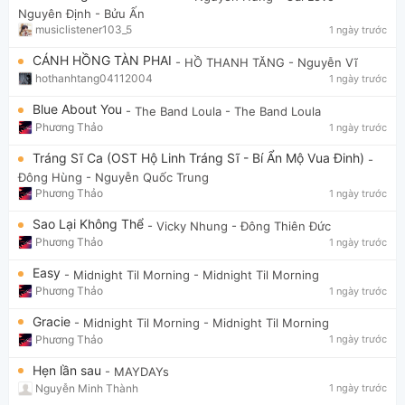
Nguyên Định - Bửu Ấn
musiclistener103_5
1 ngày trước
CÁNH HỒNG TÀN PHAI
- HỒ THANH TĂNG
- Nguyễn Vĩ
hothanhtang04112004
1 ngày trước
Blue About You
- The Band Loula
- The Band Loula
Phương Thảo
1 ngày trước
Tráng Sĩ Ca (OST Hộ Linh Tráng Sĩ - Bí Ẩn Mộ Vua Đinh)
-
Đông Hùng
- Nguyễn Quốc Trung
Phương Thảo
1 ngày trước
Sao Lại Không Thể
- Vicky Nhung
- Đông Thiên Đức
Phương Thảo
1 ngày trước
Easy
- Midnight Til Morning
- Midnight Til Morning
Phương Thảo
1 ngày trước
Gracie
- Midnight Til Morning
- Midnight Til Morning
Phương Thảo
1 ngày trước
Hẹn lần sau
- MAYDAYs
Nguyễn Minh Thành
1 ngày trước