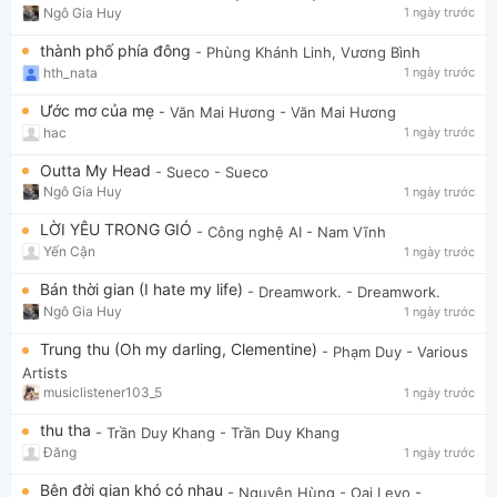
Ngô Gia Huy
1 ngày trước
thành phố phía đông
- Phùng Khánh Linh, Vương Bình
hth_nata
1 ngày trước
Ước mơ của mẹ
- Văn Mai Hương
- Văn Mai Hương
hac
1 ngày trước
Outta My Head
- Sueco
- Sueco
Ngô Gia Huy
1 ngày trước
LỜI YÊU TRONG GIÓ
- Công nghệ AI
- Nam Vĩnh
Yến Cận
1 ngày trước
Bán thời gian (I hate my life)
- Dreamwork.
- Dreamwork.
Ngô Gia Huy
1 ngày trước
Trung thu (Oh my darling, Clementine)
- Phạm Duy
- Various
Artists
musiclistener103_5
1 ngày trước
thu tha
- Trần Duy Khang
- Trần Duy Khang
Đăng
1 ngày trước
Bên đời gian khó có nhau
- Nguyên Hùng - Oai Levo
-