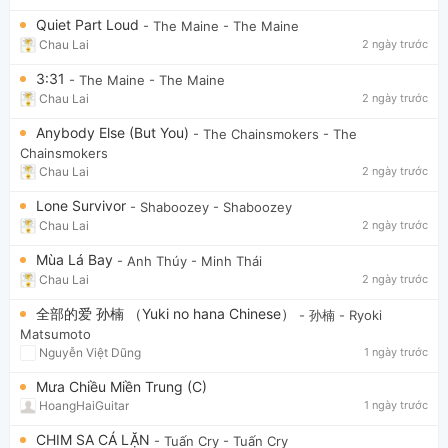
Quiet Part Loud
- The Maine
- The Maine
Chau Lai
2 ngày trước
3:31
- The Maine
- The Maine
Chau Lai
2 ngày trước
Anybody Else (But You)
- The Chainsmokers
- The
Chainsmokers
Chau Lai
2 ngày trước
Lone Survivor
- Shaboozey
- Shaboozey
Chau Lai
2 ngày trước
Mùa Lá Bay
- Anh Thúy
- Minh Thái
Chau Lai
2 ngày trước
全部的爱 孙楠 （Yuki no hana Chinese）
- 孙楠
- Ryoki
Matsumoto
Nguyễn Việt Dũng
1 ngày trước
Mưa Chiều Miền Trung (C)
HoangHaiGuitar
1 ngày trước
CHIM SA CÁ LẶN
- Tuấn Cry
- Tuấn Cry