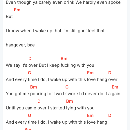
Even though ya 
barely even drink We hardly even spoke
[
Em
]
But 
I know when I wake up that I'm still gon' feel that 
hangover, bae
[
D
]
[
Bm
]
We say it's 
over But I keep 
fucking with you
[
G
]
[
Em
]
[
D
]
And every 
time I do, I wake up with this 
love hang 
over
[
Bm
]
[
G
]
[
Em
]
You got me 
pouring for two I 
swore I'd never do it a 
gain
[
D
]
[
Bm
]
Until you came 
over I started 
lying with you
[
G
]
[
Em
]
[
D
]
And every 
time I do, I wake up with this 
love hang 
[
Bm
]