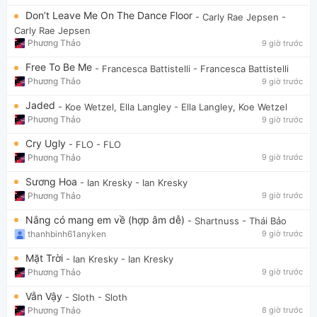
Don’t Leave Me On The Dance Floor
- Carly Rae Jepsen
-
Carly Rae Jepsen
Phương Thảo
9 giờ trước
Free To Be Me
- Francesca Battistelli
- Francesca Battistelli
Phương Thảo
9 giờ trước
Jaded
- Koe Wetzel, Ella Langley
- Ella Langley, Koe Wetzel
Phương Thảo
9 giờ trước
Cry Ugly
- FLO
- FLO
Phương Thảo
9 giờ trước
Sương Hoa
- Ian Kresky
- Ian Kresky
Phương Thảo
9 giờ trước
Nắng có mang em về (hợp âm dễ)
- Shartnuss
- Thái Bảo
thanhbinh61anyken
9 giờ trước
Mặt Trời
- Ian Kresky
- Ian Kresky
Phương Thảo
9 giờ trước
Vẫn Vậy
- Sloth
- Sloth
Phương Thảo
8 giờ trước