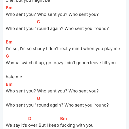
one, but you might be
[
Bm
]
Who sent you? Who sent you? Who sent you?
[
G
]
Who sent you ' 
round again? Who sent you 'round?
[
Bm
]
I'm so, I'm so shady I don't really mind when you play me
[
G
]
Wanna switch it up, go crazy I ain't gonna leave till you 
hate me
[
Bm
]
Who sent you? Who sent you? Who sent you?
[
G
]
Who sent you ' 
round again? Who sent you 'round?
[
D
]
[
Bm
]
We say it's 
over But I keep 
fucking with you