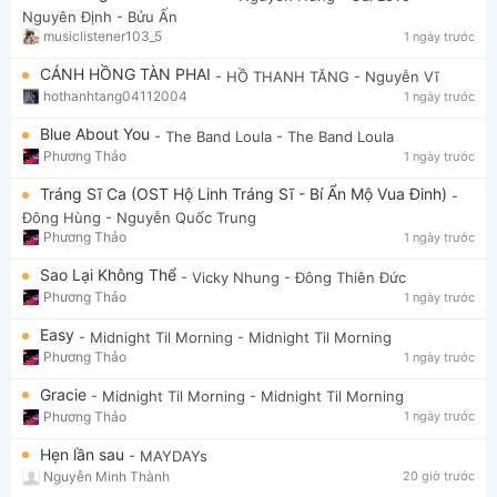
Nguyên Định - Bửu Ấn
musiclistener103_5
1 ngày trước
CÁNH HỒNG TÀN PHAI
- HỒ THANH TĂNG
- Nguyễn Vĩ
hothanhtang04112004
1 ngày trước
Blue About You
- The Band Loula
- The Band Loula
Phương Thảo
1 ngày trước
Tráng Sĩ Ca (OST Hộ Linh Tráng Sĩ - Bí Ẩn Mộ Vua Đinh)
-
Đông Hùng
- Nguyễn Quốc Trung
Phương Thảo
1 ngày trước
Sao Lại Không Thể
- Vicky Nhung
- Đông Thiên Đức
Phương Thảo
1 ngày trước
Easy
- Midnight Til Morning
- Midnight Til Morning
Phương Thảo
1 ngày trước
Gracie
- Midnight Til Morning
- Midnight Til Morning
Phương Thảo
1 ngày trước
Hẹn lần sau
- MAYDAYs
Nguyễn Minh Thành
20 giờ trước