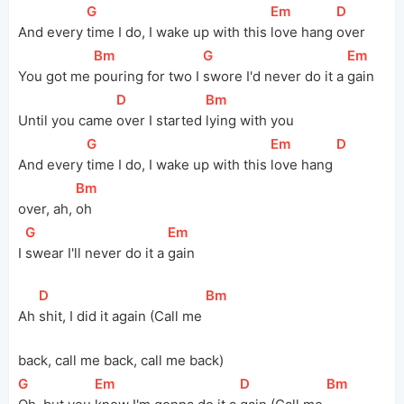
[
G
]
[
Em
]
[
D
]
And every 
time I do, I wake up with this 
love hang 
over
[
Bm
]
[
G
]
[
Em
]
You got me 
pouring for two I 
swore I'd never do it a 
gain
[
D
]
[
Bm
]
Until you came 
over I started 
lying with you
[
G
]
[
Em
]
[
D
]
And every 
time I do, I wake up with this 
love hang 
[
Bm
]
over, ah, 
oh
[
G
]
[
Em
]
I 
swear I'll never do it a 
gain
[
D
]
[
Bm
]
Ah 
shit, I did it again (Call me 
back, call me back, call me back)
[
G
]
[
Em
]
[
D
]
[
Bm
]