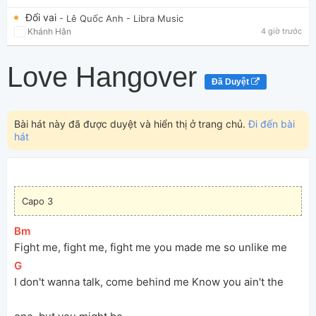
Đổi vai
- Lê Quốc Anh
- Libra Music
Khánh Hân
4 giờ trước
Love Hangover
Đã Duyệt
Bài hát này đã được duyệt và hiển thị ở trang chủ.
Đi đến bài
hát
Capo 3
[
Bm
]
Fight me, fight me, fight me you made me so unlike me
[
G
]
I don't wanna talk, come behind me Know you ain't the 