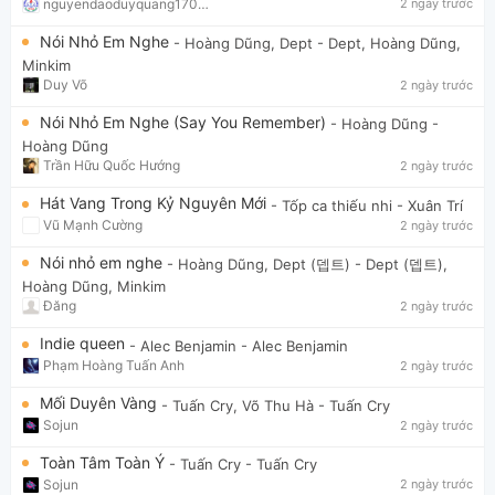
nguyendaoduyquang17021
2 ngày trước
Nói Nhỏ Em Nghe
- Hoàng Dũng, Dept
- Dept, Hoàng Dũng,
Minkim
Duy Võ
2 ngày trước
Nói Nhỏ Em Nghe (Say You Remember)
- Hoàng Dũng
-
Hoàng Dũng
Trần Hữu Quốc Hướng
2 ngày trước
Hát Vang Trong Kỷ Nguyên Mới
- Tốp ca thiếu nhi
- Xuân Trí
Vũ Mạnh Cường
2 ngày trước
Nói nhỏ em nghe
- Hoàng Dũng, Dept (뎁트)
- Dept (뎁트),
Hoàng Dũng, Minkim
Đăng
2 ngày trước
Indie queen
- Alec Benjamin
- Alec Benjamin
Phạm Hoàng Tuấn Anh
2 ngày trước
Mối Duyên Vàng
- Tuấn Cry, Võ Thu Hà
- Tuấn Cry
Sojun
2 ngày trước
Toàn Tâm Toàn Ý
- Tuấn Cry
- Tuấn Cry
Sojun
2 ngày trước