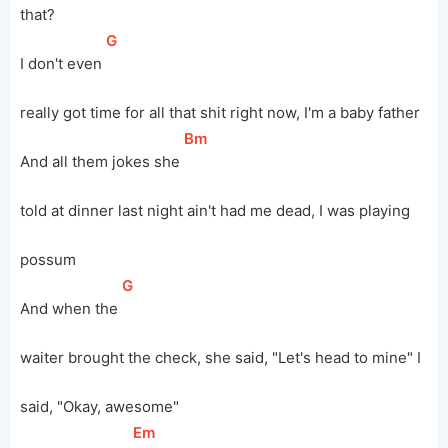
that?
[
G
]
I don't even 
really got time for all that shit right now, I'm a baby father
[
Bm
]
And all them jokes she 
told at dinner last night ain't had me dead, I was playing 
possum
[
G
]
And when the 
waiter brought the check, she said, "Let's head to mine" I 
said, "Okay, awesome"
[
Em
]