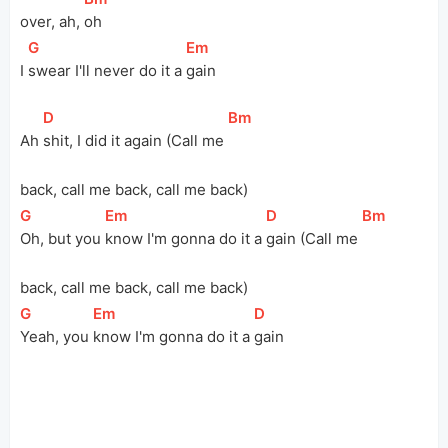
over, ah, 
oh
[
G
]
[
Em
]
I 
swear I'll never do it a 
gain
[
D
]
[
Bm
]
Ah 
shit, I did it again (Call me 
back, call me back, call me back)
[
G
]
[
Em
]
[
D
]
[
Bm
]
Oh, but you 
know I'm gonna do it a 
gain (Call me 
back, call me back, call me back)
[
G
]
[
Em
]
[
D
]
Yeah, you 
know I'm gonna do it a 
gain