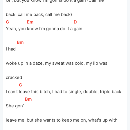
Oh, but you 
know I'm gonna do it a 
gain (Call me 
back, call me back, call me back)
[
G
]
[
Em
]
[
D
]
Yeah, you 
know I'm gonna do it a 
gain
[
Bm
]
I had 
woke up in a daze, my sweat was cold, my lip was 
cracked
[
G
]
I can't 
leave this bitch, I had to single, double, triple back
[
Bm
]
She gon' 
leave me, but she wants to keep me on, what's up with 