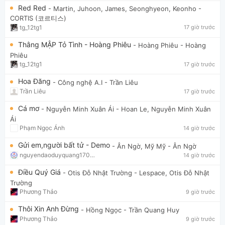
Red Red
- Martin, Juhoon, James, Seonghyeon, Keonho
-
CORTIS (코르티스)
tg_12tg1
17 giờ trước
Thằng MẬP Tỏ Tình - Hoàng Phiêu
- Hoàng Phiêu
- Hoàng
Phiêu
tg_12tg1
17 giờ trước
Hoa Đăng
- Công nghệ A.I
- Trần Liêu
Trần Liêu
17 giờ trước
Cá mơ
- Nguyễn Minh Xuân Ái
- Hoan Le, Nguyễn Minh Xuân
Ái
Phạm Ngọc Ánh
14 giờ trước
Gửi em,người bất tử - Demo
- Ân Ngờ, Mỹ Mỹ
- Ân Ngờ
nguyendaoduyquang17021
14 giờ trước
Điều Quý Giá
- Otis Đỗ Nhật Trường
- Lespace, Otis Đỗ Nhật
Trường
Phương Thảo
9 giờ trước
Thôi Xin Anh Đừng
- Hồng Ngọc
- Trần Quang Huy
Phương Thảo
9 giờ trước