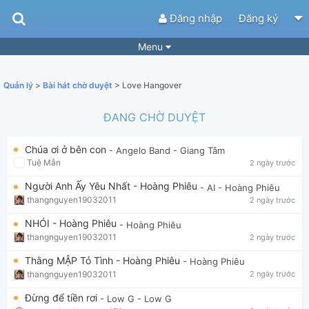
Đăng nhập
Đăng ký
Menu
Bài hát
Guitar Tabs
Quản lý
>
Bài hát chờ duyệt
> Love Hangover
Playlist
Hợp âm
ĐANG CHỜ DUYỆT
Điệu bài hát
Thể loại
Chúa ơi ở bên con
- Angelo Band
- Giang Tâm
Tìm theo hợp âm
Tải ứng dụng
Tuệ Mẫn
2 ngày trước
Yêu cầu hợp âm
Thành Viên
Người Anh Ấy Yêu Nhất - Hoàng Phiêu
- AI
- Hoàng Phiêu
thangnguyen19032011
2 ngày trước
Khóa học
Quản lý
51
NHÓI - Hoàng Phiêu
- Hoàng Phiêu
Tắt quảng cáo
thangnguyen19032011
2 ngày trước
Thằng MẬP Tỏ Tình - Hoàng Phiêu
- Hoàng Phiêu
thangnguyen19032011
2 ngày trước
Đừng để tiền rơi
- Low G
- Low G