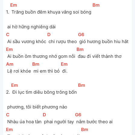
[
Em
]
[
Bm
]
1. 
 Trăng buồn đêm khuya vắng soi bóng 
 ai hờ hững nghiêng dài
[
C
]
[
D
]
[
G6
]
 Ai sầu vương khóc 
 chi rượu theo 
 gió hương buồn hiu hắt
[
Em
]
[
Bm
]
 Ai buồn ôm thương nhớ gom nỗi 
 đau đi viết thành thơ
[
Am
]
[
Bm
]
[
Em
]
 Lệ rơi khóe 
 mi em thì bỏ 
 đi.
[
Em
]
[
Bm
]
2. 
 Đi lục tìm diêu bông trông bốn 
 phương, tôi biết phương nào
[
C
]
[
D
]
[
G6
]
 Nhàu úa hoa tàn 
 phai người tay 
 nắm bước theo ai
[
Em
]
[
Bm
]