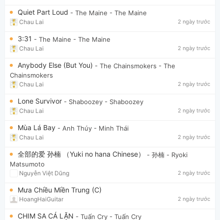
Quiet Part Loud
- The Maine
- The Maine
Chau Lai
2 ngày trước
3:31
- The Maine
- The Maine
Chau Lai
2 ngày trước
Anybody Else (But You)
- The Chainsmokers
- The
Chainsmokers
Chau Lai
2 ngày trước
Lone Survivor
- Shaboozey
- Shaboozey
Chau Lai
2 ngày trước
Mùa Lá Bay
- Anh Thúy
- Minh Thái
Chau Lai
2 ngày trước
全部的爱 孙楠 （Yuki no hana Chinese）
- 孙楠
- Ryoki
Matsumoto
Nguyễn Việt Dũng
2 ngày trước
Mưa Chiều Miền Trung (C)
HoangHaiGuitar
2 ngày trước
CHIM SA CÁ LẶN
- Tuấn Cry
- Tuấn Cry