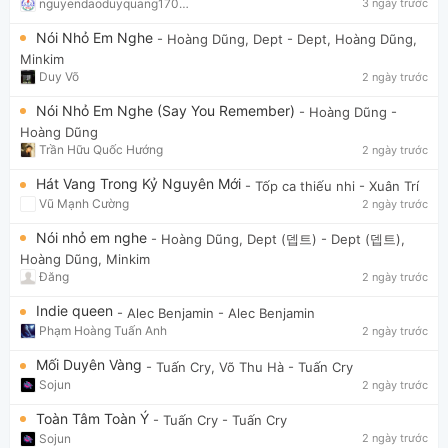
nguyendaoduyquang17021
3 ngày trước
Nói Nhỏ Em Nghe
- Hoàng Dũng, Dept
- Dept, Hoàng Dũng,
Minkim
Duy Võ
2 ngày trước
Nói Nhỏ Em Nghe (Say You Remember)
- Hoàng Dũng
-
Hoàng Dũng
Trần Hữu Quốc Hướng
2 ngày trước
Hát Vang Trong Kỷ Nguyên Mới
- Tốp ca thiếu nhi
- Xuân Trí
Vũ Mạnh Cường
2 ngày trước
Nói nhỏ em nghe
- Hoàng Dũng, Dept (뎁트)
- Dept (뎁트),
Hoàng Dũng, Minkim
Đăng
2 ngày trước
Indie queen
- Alec Benjamin
- Alec Benjamin
Phạm Hoàng Tuấn Anh
2 ngày trước
Mối Duyên Vàng
- Tuấn Cry, Võ Thu Hà
- Tuấn Cry
Sojun
2 ngày trước
Toàn Tâm Toàn Ý
- Tuấn Cry
- Tuấn Cry
Sojun
2 ngày trước