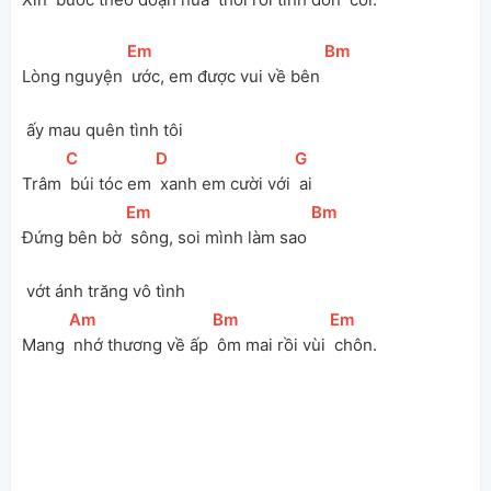
[
Em
]
[
Bm
]
Lòng nguyện 
 ước, em được vui về bên 
 ấy mau quên tình tôi
[
C
]
[
D
]
[
G
]
Trâm 
 búi tóc em 
 xanh em cười với 
 ai
[
Em
]
[
Bm
]
Đứng bên bờ 
 sông, soi mình làm sao 
 vớt ánh trăng vô tình
[
Am
]
[
Bm
]
[
Em
]
Mang 
 nhớ thương về ấp 
 ôm mai rồi vùi 
 chôn.