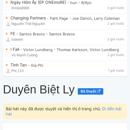
Ngày Hôm Ấy (EP ONEmoRE)
- hun
- B/Kyo
XHQA8995
3 giờ trước
Changing Partners
- Patti Page
- Joe Darion, Larry Coleman
Nguyễn Thế Nguyên
2 giờ trước
FE
- Santos Bravos
- Santos Bravos
ssteam
2 giờ trước
I Fall
- Victor Lundberg
- Thomas Karlsson, Victor Lundberg
Vũ Mạnh Cường
2 giờ trước
Tình Tan
- Gia Phi
Phi_123
1 giờ trước
Duyên Biệt Ly
Đã Duyệt
Bài hát này đã được duyệt và hiển thị ở trang chủ.
Đi đến bài
hát