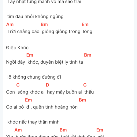
 Tay nhặt từng mảnh vỡ mà sao trái 
 tim đau nhói không ngừng
[
Am
]
[
Bm
]
[
Em
]
 Trời chẳng bão 
 giông giông trong 
 lòng.
Điệp Khúc:
[
Em
]
[
Bm
]
Ngồi đây 
 khóc, duyên biệt ly tình ta 
 lỡ không chung đường đi
[
C
]
[
D
]
[
G
]
Con 
 sóng khóc ai 
 hay mây buồn ai 
 thấu
[
Em
]
[
Bm
]
Có ai bỏ 
 đi, quên tình hoàng hôn 
 khóc nấc thay thân mình
[
Am
]
[
Bm
]
[
Em
]
Xin 
 bước theo đoạn nữa 
 thôi rồi tình đơn 
 côi.