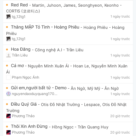
Red Red
- Martin, Juhoon, James, Seonghyeon, Keonho
-
CORTIS (코르티스)
tg_12tg1
1 ngày trước
Thằng MẬP Tỏ Tình - Hoàng Phiêu
- Hoàng Phiêu
- Hoàng
Phiêu
tg_12tg1
1 ngày trước
Hoa Đăng
- Công nghệ A.I
- Trần Liêu
Trần Liêu
1 ngày trước
Cá mơ
- Nguyễn Minh Xuân Ái
- Hoan Le, Nguyễn Minh Xuân
Ái
Phạm Ngọc Ánh
1 ngày trước
Gửi em,người bất tử - Demo
- Ân Ngờ, Mỹ Mỹ
- Ân Ngờ
nguyendaoduyquang17021
1 ngày trước
Điều Quý Giá
- Otis Đỗ Nhật Trường
- Lespace, Otis Đỗ Nhật
Trường
Phương Thảo
20 giờ trước
Thôi Xin Anh Đừng
- Hồng Ngọc
- Trần Quang Huy
Phương Thảo
20 giờ trước