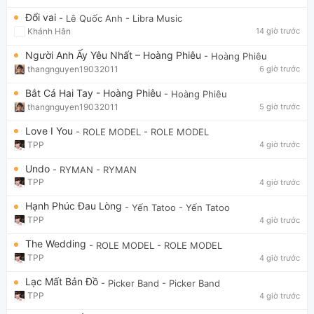
Đổi vai
- Lê Quốc Anh
- Libra Music
Khánh Hân
14 giờ trước
Người Anh Ấy Yêu Nhất – Hoàng Phiêu
- Hoàng Phiêu
thangnguyen19032011
6 giờ trước
Bắt Cá Hai Tay - Hoàng Phiêu
- Hoàng Phiêu
thangnguyen19032011
5 giờ trước
Love I You
- ROLE MODEL
- ROLE MODEL
TPP
4 giờ trước
Undo
- RYMAN
- RYMAN
TPP
4 giờ trước
Hạnh Phúc Đau Lòng
- Yến Tatoo
- Yến Tatoo
TPP
4 giờ trước
The Wedding
- ROLE MODEL
- ROLE MODEL
TPP
4 giờ trước
Lạc Mất Bản Đồ
- Picker Band
- Picker Band
TPP
4 giờ trước