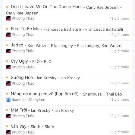
Don’t Leave Me On The Dance Floor
- Carly Rae Jepsen
-
Carly Rae Jepsen
Phương Thảo
19 giờ trước
Free To Be Me
- Francesca Battistelli
- Francesca Battistelli
Phương Thảo
19 giờ trước
Jaded
- Koe Wetzel, Ella Langley
- Ella Langley, Koe Wetzel
Phương Thảo
19 giờ trước
Cry Ugly
- FLO
- FLO
Phương Thảo
19 giờ trước
Sương Hoa
- Ian Kresky
- Ian Kresky
Phương Thảo
19 giờ trước
Nắng có mang em về (hợp âm dễ)
- Shartnuss
- Thái Bảo
thanhbinh61anyken
19 giờ trước
Mặt Trời
- Ian Kresky
- Ian Kresky
Phương Thảo
19 giờ trước
Vẫn Vậy
- Sloth
- Sloth
Phương Thảo
18 giờ trước