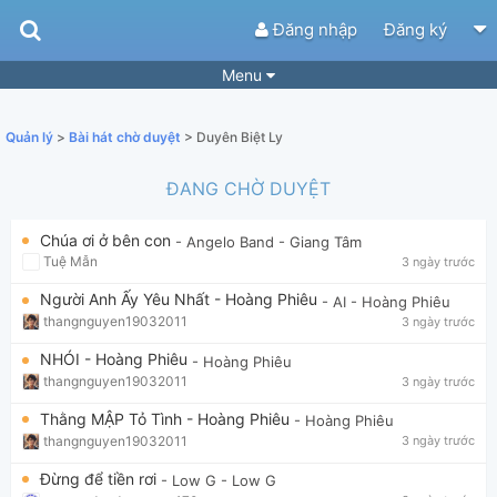
Đăng nhập
Đăng ký
Menu
Bài hát
Guitar Tabs
Quản lý
>
Bài hát chờ duyệt
> Duyên Biệt Ly
Playlist
Hợp âm
ĐANG CHỜ DUYỆT
Điệu bài hát
Thể loại
Chúa ơi ở bên con
- Angelo Band
- Giang Tâm
Tìm theo hợp âm
Tải ứng dụng
Tuệ Mẫn
3 ngày trước
Yêu cầu hợp âm
Thành Viên
Người Anh Ấy Yêu Nhất - Hoàng Phiêu
- AI
- Hoàng Phiêu
thangnguyen19032011
3 ngày trước
Khóa học
Quản lý
63
NHÓI - Hoàng Phiêu
- Hoàng Phiêu
Tắt quảng cáo
thangnguyen19032011
3 ngày trước
Thằng MẬP Tỏ Tình - Hoàng Phiêu
- Hoàng Phiêu
thangnguyen19032011
3 ngày trước
Đừng để tiền rơi
- Low G
- Low G