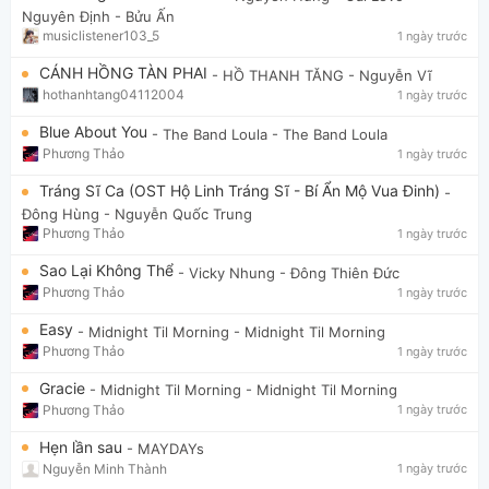
Nguyên Định - Bửu Ấn
musiclistener103_5
1 ngày trước
CÁNH HỒNG TÀN PHAI
- HỒ THANH TĂNG
- Nguyễn Vĩ
hothanhtang04112004
1 ngày trước
Blue About You
- The Band Loula
- The Band Loula
Phương Thảo
1 ngày trước
Tráng Sĩ Ca (OST Hộ Linh Tráng Sĩ - Bí Ẩn Mộ Vua Đinh)
-
Đông Hùng
- Nguyễn Quốc Trung
Phương Thảo
1 ngày trước
Sao Lại Không Thể
- Vicky Nhung
- Đông Thiên Đức
Phương Thảo
1 ngày trước
Easy
- Midnight Til Morning
- Midnight Til Morning
Phương Thảo
1 ngày trước
Gracie
- Midnight Til Morning
- Midnight Til Morning
Phương Thảo
1 ngày trước
Hẹn lần sau
- MAYDAYs
Nguyễn Minh Thành
1 ngày trước