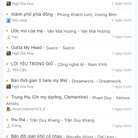
Ngô Gia Huy
2 ngày trước
thành phố phía đông
- Phùng Khánh Linh, Vương Bình
hth_nata
2 ngày trước
Ước mơ của mẹ
- Văn Mai Hương
- Văn Mai Hương
hac
1 ngày trước
Outta My Head
- Sueco
- Sueco
Ngô Gia Huy
1 ngày trước
LỜI YÊU TRONG GIÓ
- Công nghệ AI
- Nam Vĩnh
Yến Cận
1 ngày trước
Bán thời gian (I hate my life)
- Dreamwork.
- Dreamwork.
Ngô Gia Huy
1 ngày trước
Trung thu (Oh my darling, Clementine)
- Phạm Duy
- Various
Artists
musiclistener103_5
1 ngày trước
thu tha
- Trần Duy Khang
- Trần Duy Khang
Đăng
1 ngày trước
Bên đời gian khó có nhau
- Nguyên Hùng - Oai Levo
-