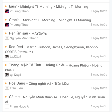
Easy
- Midnight Til Morning
- Midnight Til Morning
Phương Thảo
2 ngày trước
Gracie
- Midnight Til Morning
- Midnight Til Morning
Phương Thảo
2 ngày trước
Hẹn lần sau
- MAYDAYs
Nguyễn Minh Thành
2 ngày trước
Red Red
- Martin, Juhoon, James, Seonghyeon, Keonho
-
CORTIS (코르티스)
tg_12tg1
2 ngày trước
Thằng MẬP Tỏ Tình - Hoàng Phiêu
- Hoàng Phiêu
- Hoàng
Phiêu
tg_12tg1
2 ngày trước
Hoa Đăng
- Công nghệ A.I
- Trần Liêu
Trần Liêu
2 ngày trước
Cá mơ
- Nguyễn Minh Xuân Ái
- Hoan Le, Nguyễn Minh Xuân
Ái
Phạm Ngọc Ánh
1 ngày trước