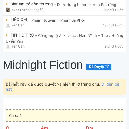
Biết em có còn thương
- Đinh Hùng bolero
- Anh Ba trứng
quockhanhduong59
34 phút trước
TIẾC CHI
- Phạm Nguyên
- Phạm Bá Khôi
Yến Cận
12 phút trước
TÌNH Ở TRỌ
- Công nghệ AI
- Nhạc : Nam Vĩnh - Thơ : Hoàng
Uyển Văn
Yến Cận
9 phút trước
Midnight Fiction
Đã Duyệt
Bài hát này đã được duyệt và hiển thị ở trang chủ.
Đi đến bài
hát
Capo 4
[
C
]
[
Am
]
[
Dm
]