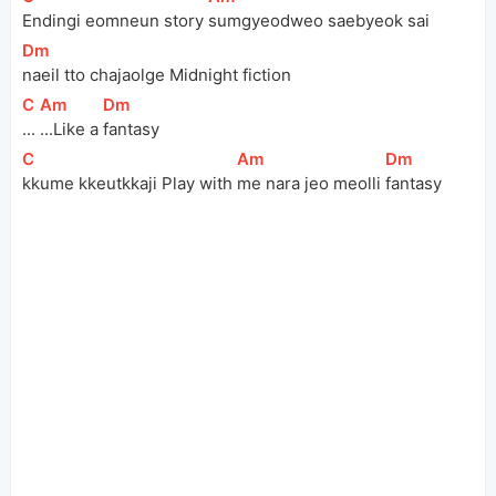
Endingi eomneun story 
sumgyeodweo saebyeok sai
[
Dm
]
naeil tto chajaolge Midnight fiction
[
C
]
[
Am
]
[
Dm
]
...
...Like a 
fantasy
[
C
]
[
Am
]
[
Dm
]
kkume kkeutkkaji Play with 
me nara jeo meolli 
fantasy