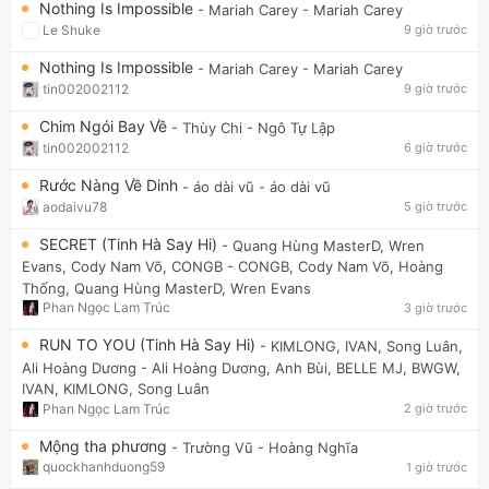
Nothing Is Impossible
- Mariah Carey
- Mariah Carey
Le Shuke
9 giờ trước
Nothing Is Impossible
- Mariah Carey
- Mariah Carey
tin002002112
9 giờ trước
Chim Ngói Bay Về
- Thùy Chi
- Ngô Tự Lập
tin002002112
6 giờ trước
Rước Nàng Về Dinh
- áo dài vũ
- áo dài vũ
aodaivu78
5 giờ trước
SECRET (Tinh Hà Say Hi)
- Quang Hùng MasterD, Wren
Evans, Cody Nam Võ, CONGB
- CONGB, Cody Nam Võ, Hoàng
Thống, Quang Hùng MasterD, Wren Evans
Phan Ngọc Lam Trúc
3 giờ trước
RUN TO YOU (Tinh Hà Say Hi)
- KIMLONG, IVAN, Song Luân,
Ali Hoàng Dương
- Ali Hoàng Dương, Anh Bùi, BELLE MJ, BWGW,
IVAN, KIMLONG, Song Luân
Phan Ngọc Lam Trúc
2 giờ trước
Mộng tha phương
- Trường Vũ
- Hoàng Nghĩa
quockhanhduong59
1 giờ trước