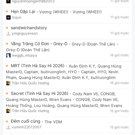
nguyenhoanganh882003
17 giờ trước
Hẹn Gặp Lại
- Vương (WHEE!)
- Vương (WHEE!)
Sojun
17 giờ trước
sandwichandstory
ymgnguyenson
17 giờ trước
Vầng Trăng Cô Đơn - Grey-D
- Grey-D (Đoàn Thế Lân)
-
Grey-D (Đoàn Thế Lân)
weggb_misaya
16 giờ trước
MRT (Tinh Hà Say Hi 2026)
- Xuân Định K.Y, Quang Hùng
MasterD, Captain, buitruonglinh, HYO
- Captain, HYO, Kevin
Phạm, Quang Hùng MasterD, Xuân Định K.Y, buitruonglinh
Trần Hữu Quốc Hướng
16 giờ trước
Secret (Tinh Hà Say Hi 2026)
- Cody Nam Võ, CONGB,
Quang Hùng MasterD, Wren Evans
- CONGB, Cody Nam Võ,
Hoàng Thống, Lou Hoàng, Quang Hùng MasterD, Wren Evans
Trần Hữu Quốc Hướng
15 giờ trước
Đêm cuối cùng
- The VDM
vuminh22012007
15 giờ trước