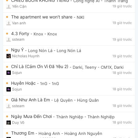
CHIỀU BUỒN KHÔNG TIẾNG
- Công nghệ AI
- Thanh Trang
Yến Cận
19 giờ trước
The apartment we won't share
- NIKI
Van anh
19 giờ trước
4.3 Forty
- Knox
- Knox
ssteam
19 giờ trước
Ngụ Ý
- Long Nón Lá
- Long Nón Lá
Nicholas Huynh
19 giờ trước
Chỉ Là (Cảm Ơn Vì Đã Yêu 2)
- Darki, Teeny
- CM1X, Darki
Sojun
18 giờ trước
Huyễn Hoặc
- 1nG
- 1nG
Sojun
18 giờ trước
Giá Như Anh Là Em
- Lệ Quyên
- Hùng Quân
ssteam
18 giờ trước
Ngày Mưa Đến Chơi
- Thành Nghiệp
- Thành Nghiệp
Duy Võ
18 giờ trước
Thương Em
- Hoàng Anh
- Hoàng Anh Nguyễn