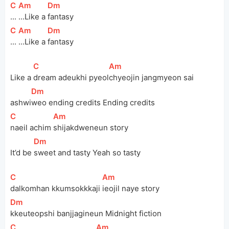
[
C
]
[
Am
]
[
Dm
]
...
...Like a 
fantasy
[
C
]
[
Am
]
[
Dm
]
...
...Like a 
fantasy
[
C
]
[
Am
]
Like a 
dream adeukhi pyeol
chyeojin jangmyeon sai
[
Dm
]
ashwi
weo ending credits Ending credits
[
C
]
[
Am
]
naeil achim 
shijakdweneun story
[
Dm
]
It’d be 
sweet and tasty Yeah so tasty
[
C
]
[
Am
]
dalkomhan kkumsokkkaji 
ieojil naye story
[
Dm
]
kkeuteopshi banjjagineun Midnight fiction
[
C
]
[
Am
]