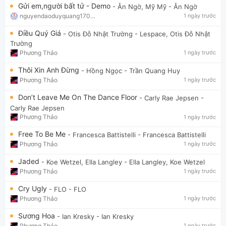
Gửi em,người bất tử - Demo
- Ân Ngờ, Mỹ Mỹ
- Ân Ngờ
nguyendaoduyquang17021
1 ngày trước
Điều Quý Giá
- Otis Đỗ Nhật Trường
- Lespace, Otis Đỗ Nhật
Trường
Phương Thảo
1 ngày trước
Thôi Xin Anh Đừng
- Hồng Ngọc
- Trần Quang Huy
Phương Thảo
1 ngày trước
Don’t Leave Me On The Dance Floor
- Carly Rae Jepsen
-
Carly Rae Jepsen
Phương Thảo
1 ngày trước
Free To Be Me
- Francesca Battistelli
- Francesca Battistelli
Phương Thảo
1 ngày trước
Jaded
- Koe Wetzel, Ella Langley
- Ella Langley, Koe Wetzel
Phương Thảo
1 ngày trước
Cry Ugly
- FLO
- FLO
Phương Thảo
1 ngày trước
Sương Hoa
- Ian Kresky
- Ian Kresky
Phương Thảo
1 ngày trước