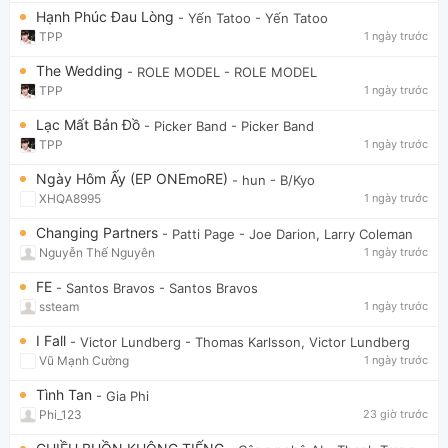
Hạnh Phúc Đau Lòng
- Yến Tatoo
- Yến Tatoo
TPP
1 ngày trước
The Wedding
- ROLE MODEL
- ROLE MODEL
TPP
1 ngày trước
Lạc Mất Bản Đồ
- Picker Band
- Picker Band
TPP
1 ngày trước
Ngày Hôm Ấy (EP ONEmoRE)
- hun
- B/Kyo
XHQA8995
1 ngày trước
Changing Partners
- Patti Page
- Joe Darion, Larry Coleman
Nguyễn Thế Nguyên
1 ngày trước
FE
- Santos Bravos
- Santos Bravos
ssteam
1 ngày trước
I Fall
- Victor Lundberg
- Thomas Karlsson, Victor Lundberg
Vũ Mạnh Cường
1 ngày trước
Tình Tan
- Gia Phi
Phi_123
23 giờ trước