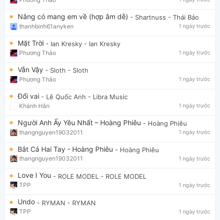
Nắng có mang em về (hợp âm dễ)
- Shartnuss
- Thái Bảo
thanhbinh61anyken
1 ngày trước
Mặt Trời
- Ian Kresky
- Ian Kresky
Phương Thảo
1 ngày trước
Vẫn Vậy
- Sloth
- Sloth
Phương Thảo
1 ngày trước
Đổi vai
- Lê Quốc Anh
- Libra Music
Khánh Hân
1 ngày trước
Người Anh Ấy Yêu Nhất – Hoàng Phiêu
- Hoàng Phiêu
thangnguyen19032011
1 ngày trước
Bắt Cá Hai Tay - Hoàng Phiêu
- Hoàng Phiêu
thangnguyen19032011
1 ngày trước
Love I You
- ROLE MODEL
- ROLE MODEL
TPP
1 ngày trước
Undo
- RYMAN
- RYMAN
TPP
1 ngày trước