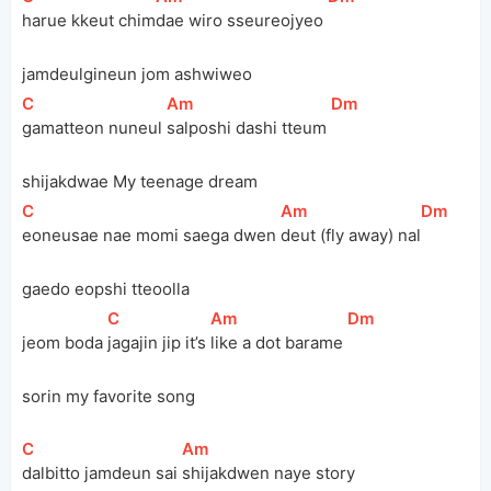
harue kkeut chim
dae wiro sseureojyeo 
jamdeulgineun jom ashwiweo
[
C
]
[
Am
]
[
Dm
]
gamatteon nuneul 
salposhi dashi tteum 
shijakdwae My teenage dream
[
C
]
[
Am
]
[
Dm
]
eoneusae nae momi saega dwen 
deut (fly away) nal
gaedo eopshi tteoolla
[
C
]
[
Am
]
[
Dm
]
jeom boda 
jagajin jip it’s 
like a dot barame 
sorin my favorite song
[
C
]
[
Am
]
dalbitto jamdeun sai 
shijakdwen naye story 