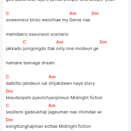
[
C
]
[
Am
]
[
Dm
]
soweoneul bireo weonhae my 
Genie nae 
mamdaero sseuneun scenario
[
C
]
[
Am
]
[
Dm
]
jakkado 
juingongdo ttak 
only one modeun ge 
namane teenage dream
[
C
]
[
Am
]
dalbitto jamdeun sai 
shijakdwen naye story 
[
Dm
]
kkeuteopshi pyeolchyeojineun Midnight fiction
[
C
]
[
Am
]
seollemi gadeukhaji 
jageuman nae chimdae wi 
[
Dm
]
eongttunghajiman eottae Midnight fiction