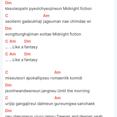
[
Dm
]
kkeuteopshi pyeolchyeojineun Midnight fiction
[
C
]
[
Am
]
seollemi gadeukhaji 
jageuman nae chimdae wi 
[
Dm
]
eongttunghajiman eottae Midnight fiction
[
C
]
[
Am
]
[
Dm
]
...
...Like a 
fantasy
[
C
]
[
Am
]
[
Dm
]
...
...Like a 
fantasy
[
C
]
[
Am
]
miseuteori apokallipseu ro
maentik komidi
[
Dm
]
jeonhwandweneun jangneu Until the morning
[
C
]
[
Am
]
urijip gangajireul dalmeun 
gureumgwa sanchaek
[
Dm
]
geu daeumeun ujuro jamsu Deeper and deeper yeah