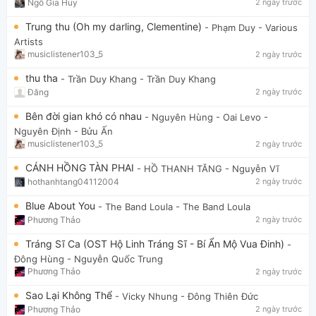
Ngô Gia Huy
2 ngày trước
Trung thu (Oh my darling, Clementine)
- Phạm Duy
- Various
Artists
musiclistener103_5
2 ngày trước
thu tha
- Trần Duy Khang
- Trần Duy Khang
Đăng
2 ngày trước
Bên đời gian khó có nhau
- Nguyên Hùng - Oai Levo
-
Nguyên Định - Bửu Ấn
musiclistener103_5
2 ngày trước
CÁNH HỒNG TÀN PHAI
- HỒ THANH TĂNG
- Nguyễn Vĩ
hothanhtang04112004
2 ngày trước
Blue About You
- The Band Loula
- The Band Loula
Phương Thảo
2 ngày trước
Tráng Sĩ Ca (OST Hộ Linh Tráng Sĩ - Bí Ẩn Mộ Vua Đinh)
-
Đông Hùng
- Nguyễn Quốc Trung
Phương Thảo
2 ngày trước
Sao Lại Không Thể
- Vicky Nhung
- Đông Thiên Đức
Phương Thảo
2 ngày trước