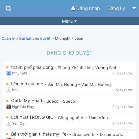
Đăng nhập
Đăng ký
Menu
Bài hát
Guitar Tabs
Quản lý
>
Bài hát chờ duyệt
> Midnight Fiction
Playlist
Hợp âm
ĐANG CHỜ DUYỆT
Điệu bài hát
Thể loại
thành phố phía đông
- Phùng Khánh Linh, Vương Bình
Tìm theo hợp âm
Tải ứng dụng
hth_nata
3 ngày trước
Yêu cầu hợp âm
Thành Viên
Ước mơ của mẹ
- Văn Mai Hương
- Văn Mai Hương
hac
2 ngày trước
Khóa học
Quản lý
68
Outta My Head
- Sueco
- Sueco
Tắt quảng cáo
Ngô Gia Huy
2 ngày trước
LỜI YÊU TRONG GIÓ
- Công nghệ AI
- Nam Vĩnh
Yến Cận
2 ngày trước
Bán thời gian (I hate my life)
- Dreamwork.
- Dreamwork.