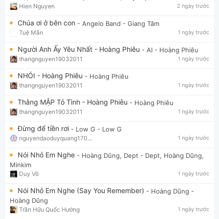
Hien Nguyen
2 ngày trước
Chúa ơi ở bên con
- Angelo Band
- Giang Tâm
Tuệ Mẫn
1 ngày trước
Người Anh Ấy Yêu Nhất - Hoàng Phiêu
- AI
- Hoàng Phiêu
thangnguyen19032011
1 ngày trước
NHÓI - Hoàng Phiêu
- Hoàng Phiêu
thangnguyen19032011
1 ngày trước
Thằng MẬP Tỏ Tình - Hoàng Phiêu
- Hoàng Phiêu
thangnguyen19032011
1 ngày trước
Đừng để tiền rơi
- Low G
- Low G
nguyendaoduyquang17021
1 ngày trước
Nói Nhỏ Em Nghe
- Hoàng Dũng, Dept
- Dept, Hoàng Dũng,
Minkim
Duy Võ
1 ngày trước
Nói Nhỏ Em Nghe (Say You Remember)
- Hoàng Dũng
-
Hoàng Dũng
Trần Hữu Quốc Hướng
1 ngày trước