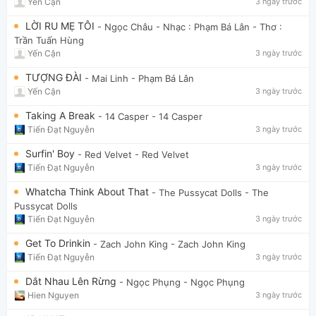
Yến Cận
3 ngày trước
LỜI RU MẸ TÔI
- Ngọc Châu
- Nhạc : Phạm Bá Lân - Thơ :
Trần Tuấn Hùng
Yến Cận
3 ngày trước
TƯỢNG ĐÀI
- Mai Linh
- Phạm Bá Lân
Yến Cận
3 ngày trước
Taking A Break
- 14 Casper
- 14 Casper
Tiến Đạt Nguyễn
3 ngày trước
Surfin' Boy
- Red Velvet
- Red Velvet
Tiến Đạt Nguyễn
3 ngày trước
Whatcha Think About That
- The Pussycat Dolls
- The
Pussycat Dolls
Tiến Đạt Nguyễn
3 ngày trước
Get To Drinkin
- Zach John King
- Zach John King
Tiến Đạt Nguyễn
3 ngày trước
Dắt Nhau Lên Rừng
- Ngọc Phụng
- Ngọc Phụng
Hien Nguyen
3 ngày trước