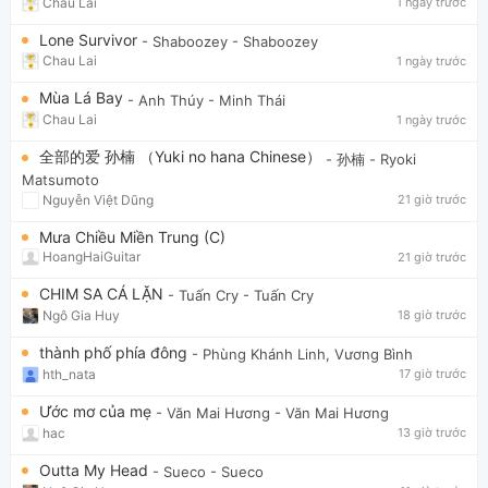
Chau Lai
1 ngày trước
Lone Survivor
- Shaboozey
- Shaboozey
Chau Lai
1 ngày trước
Mùa Lá Bay
- Anh Thúy
- Minh Thái
Chau Lai
1 ngày trước
全部的爱 孙楠 （Yuki no hana Chinese）
- 孙楠
- Ryoki
Matsumoto
Nguyễn Việt Dũng
21 giờ trước
Mưa Chiều Miền Trung (C)
HoangHaiGuitar
21 giờ trước
CHIM SA CÁ LẶN
- Tuấn Cry
- Tuấn Cry
Ngô Gia Huy
18 giờ trước
thành phố phía đông
- Phùng Khánh Linh, Vương Bình
hth_nata
17 giờ trước
Ước mơ của mẹ
- Văn Mai Hương
- Văn Mai Hương
hac
13 giờ trước
Outta My Head
- Sueco
- Sueco