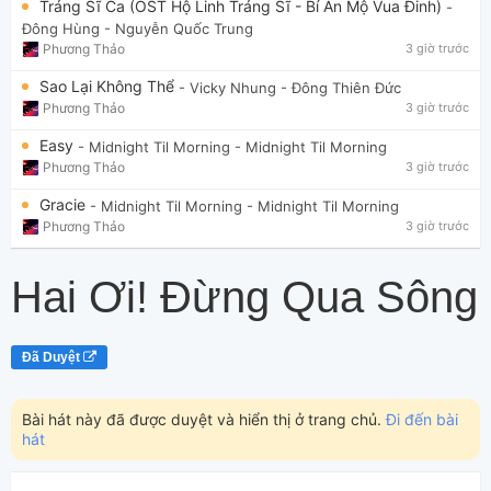
Tráng Sĩ Ca (OST Hộ Linh Tráng Sĩ - Bí Ẩn Mộ Vua Đinh)
-
Đông Hùng
- Nguyễn Quốc Trung
Phương Thảo
3 giờ trước
Sao Lại Không Thể
- Vicky Nhung
- Đông Thiên Đức
Phương Thảo
3 giờ trước
Easy
- Midnight Til Morning
- Midnight Til Morning
Phương Thảo
3 giờ trước
Gracie
- Midnight Til Morning
- Midnight Til Morning
Phương Thảo
3 giờ trước
Hai Ơi! Đừng Qua Sông
Đã Duyệt
Bài hát này đã được duyệt và hiển thị ở trang chủ.
Đi đến bài
hát