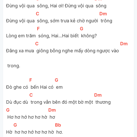
Đừng vội qua 
 sông, Hai ơi! Đừng vội qua 
 sông
[
C
]
[
Dm
]
Đừng vội qua 
 sông, sớm trưa kẻ chờ người 
 trông
[
F
]
[
G
]
Lòng em trăm 
 sóng, Hai...Hai biết 
 không?
[
C
]
[
Dm
]
Đằng xa mưa 
 giông bỗng nghe mấy dòng ngược vào 
 trong.
[
F
]
[
G
]
Đò ghe có 
 bến Hai có 
 em
[
C
]
[
Dm
]
Dù đục dù 
 trong vẫn bên đó một bờ một 
 thương
[
G
]
[
Dm
]
 Hơ hơ hớ hơ hơ hờ 
 hơ
[
G
]
[
Bb
]
Hờ 
 hơ hơ hớ hơ hơ hờ 
 hơ.