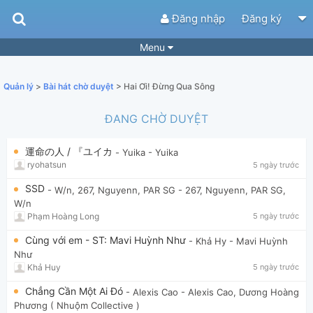
Đăng nhập
Đăng ký
Menu
Bài hát
Guitar Tabs
Quản lý
>
Bài hát chờ duyệt
> Hai Ơi! Đừng Qua Sông
Playlist
Hợp âm
ĐANG CHỜ DUYỆT
Điệu bài hát
Thể loại
運命の人 / 『ユイカ
- Yuika
- Yuika
Tìm theo hợp âm
Tải ứng dụng
ryohatsun
5 ngày trước
Yêu cầu hợp âm
Thành Viên
SSD
- W/n, 267, Nguyenn, PAR SG
- 267, Nguyenn, PAR SG,
W/n
Khóa học
Quản lý
83
Phạm Hoàng Long
5 ngày trước
Tắt quảng cáo
Cùng với em - ST: Mavi Huỳnh Như
- Khả Hy
- Mavi Huỳnh
Như
Khả Huy
5 ngày trước
Chẳng Cần Một Ai Đó
- Alexis Cao
- Alexis Cao, Dương Hoàng
Phương ( Nhuộm Collective )