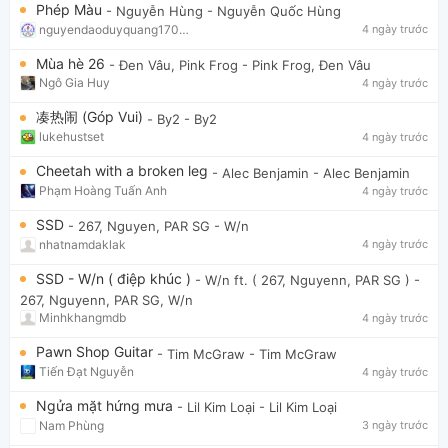
Phép Màu
- Nguyễn Hùng
- Nguyễn Quốc Hùng
nguyendaoduyquang17021
4 ngày trước
Mùa hè 26
- Đen Vâu, Pink Frog
- Pink Frog, Đen Vâu
Ngô Gia Huy
4 ngày trước
凑热闹 (Góp Vui)
- By2
- By2
lukehustset
4 ngày trước
Cheetah with a broken leg
- Alec Benjamin
- Alec Benjamin
Phạm Hoàng Tuấn Anh
4 ngày trước
SSD
- 267, Nguyen, PAR SG
- W/n
nhatnamdaklak
4 ngày trước
SSD - W/n ( điệp khúc )
- W/n ft. ( 267, Nguyenn, PAR SG )
-
267, Nguyenn, PAR SG, W/n
Minhkhangmdb
4 ngày trước
Pawn Shop Guitar
- Tim McGraw
- Tim McGraw
Tiến Đạt Nguyễn
4 ngày trước
Ngửa mặt hứng mưa
- Lil Kim Loại
- Lil Kim Loại
Nam Phùng
3 ngày trước