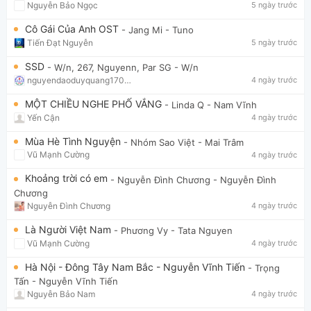
Nguyễn Bảo Ngọc
5 ngày trước
Cô Gái Của Anh OST
- Jang Mi
- Tuno
Tiến Đạt Nguyễn
5 ngày trước
SSD
- W/n, 267, Nguyenn, Par SG
- W/n
nguyendaoduyquang17021
4 ngày trước
MỘT CHIỀU NGHE PHỐ VẮNG
- Linda Q
- Nam Vĩnh
Yến Cận
4 ngày trước
Mùa Hè Tình Nguyện
- Nhóm Sao Việt
- Mai Trâm
Vũ Mạnh Cường
4 ngày trước
Khoảng trời có em
- Nguyễn Đình Chương
- Nguyễn Đình
Chương
Nguyễn Đình Chương
4 ngày trước
Là Người Việt Nam
- Phương Vy
- Tata Nguyen
Vũ Mạnh Cường
4 ngày trước
Hà Nội - Đông Tây Nam Bắc - Nguyễn Vĩnh Tiến
- Trọng
Tấn
- Nguyễn Vĩnh Tiến
Nguyễn Bảo Nam
4 ngày trước