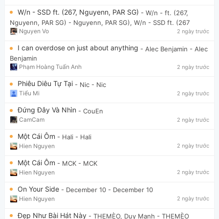
W/n - SSD ft. (267, Nguyenn, PAR SG)
- W/n - ft. (267,
Nguyenn, PAR SG)
- Nguyenn, PAR SG), W/n - SSD ft. (267
Nguyen Vo
2 ngày trước
I can overdose on just about anything
- Alec Benjamin
- Alec
Benjamin
Phạm Hoàng Tuấn Anh
2 ngày trước
Phiêu Diêu Tự Tại
- Nic
- Nic
Tiểu Mi
2 ngày trước
Đứng Đây Và Nhìn
- CouEn
CamCam
2 ngày trước
Một Cái Ôm
- Hali
- Hali
Hien Nguyen
2 ngày trước
Một Cái Ôm
- MCK
- MCK
Hien Nguyen
2 ngày trước
On Your Side
- December 10
- December 10
Hien Nguyen
2 ngày trước
Đẹp Như Bài Hát Này
- THEMÈO, Duy Mạnh
- THEMÈO