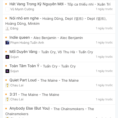
Hát Vang Trong Kỷ Nguyên Mới
- Tốp ca thiếu nhi
- Xuân Trí
Vũ Mạnh Cường
1 ngày trước
Nói nhỏ em nghe
- Hoàng Dũng, Dept (뎁트)
- Dept (뎁트),
Hoàng Dũng, Minkim
Đăng
1 ngày trước
Indie queen
- Alec Benjamin
- Alec Benjamin
Phạm Hoàng Tuấn Anh
1 ngày trước
Mối Duyên Vàng
- Tuấn Cry, Võ Thu Hà
- Tuấn Cry
Sojun
1 ngày trước
Toàn Tâm Toàn Ý
- Tuấn Cry
- Tuấn Cry
Sojun
1 ngày trước
Quiet Part Loud
- The Maine
- The Maine
Chau Lai
1 ngày trước
3:31
- The Maine
- The Maine
Chau Lai
1 ngày trước
Anybody Else (But You)
- The Chainsmokers
- The
Chainsmokers