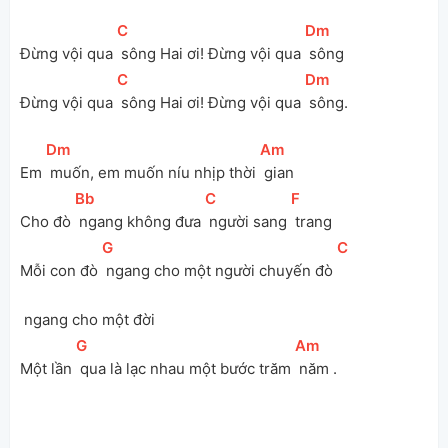
[
C
]
[
Dm
]
Đừng vội qua 
 sông Hai ơi! Đừng vội qua 
 sông
[
C
]
[
Dm
]
Đừng vội qua 
 sông Hai ơi! Đừng vội qua 
 sông.
[
Dm
]
[
Am
]
Em 
 muốn, em muốn níu nhịp thời 
 gian
[
Bb
]
[
C
]
[
F
]
Cho đò 
 ngang không đưa 
 người sang 
 trang
[
G
]
[
C
]
Mỗi con đò 
 ngang cho một người chuyến đò 
 ngang cho một đời
[
G
]
[
Am
]
Một lần 
 qua là lạc nhau một bước trăm 
 năm .