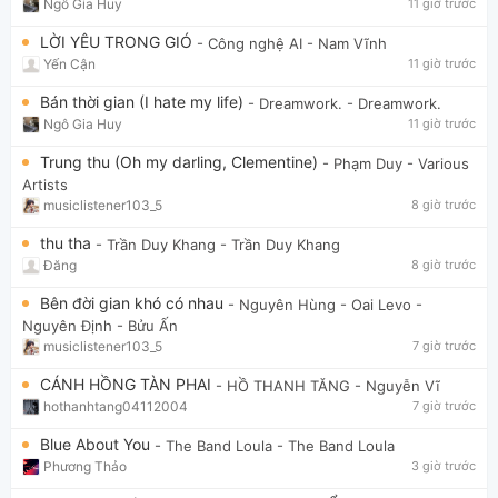
Ngô Gia Huy
11 giờ trước
LỜI YÊU TRONG GIÓ
- Công nghệ AI
- Nam Vĩnh
Yến Cận
11 giờ trước
Bán thời gian (I hate my life)
- Dreamwork.
- Dreamwork.
Ngô Gia Huy
11 giờ trước
Trung thu (Oh my darling, Clementine)
- Phạm Duy
- Various
Artists
musiclistener103_5
8 giờ trước
thu tha
- Trần Duy Khang
- Trần Duy Khang
Đăng
8 giờ trước
Bên đời gian khó có nhau
- Nguyên Hùng - Oai Levo
-
Nguyên Định - Bửu Ấn
musiclistener103_5
7 giờ trước
CÁNH HỒNG TÀN PHAI
- HỒ THANH TĂNG
- Nguyễn Vĩ
hothanhtang04112004
7 giờ trước
Blue About You
- The Band Loula
- The Band Loula
Phương Thảo
3 giờ trước