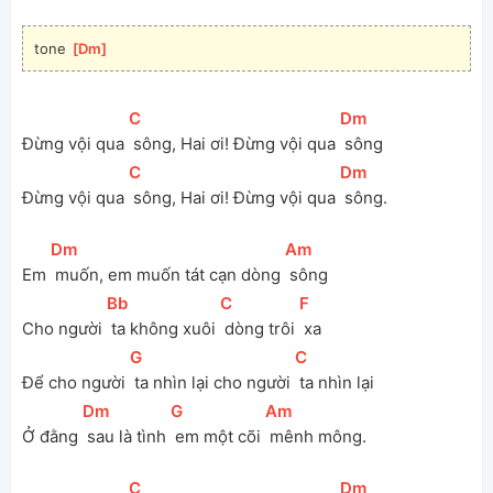
tone 
[
Dm
]
[
C
]
[
Dm
]
Đừng vội qua 
 sông, Hai ơi! Đừng vội qua 
 sông
[
C
]
[
Dm
]
Đừng vội qua 
 sông, Hai ơi! Đừng vội qua 
 sông.
[
Dm
]
[
Am
]
Em 
 muốn, em muốn tát cạn dòng 
 sông
[
Bb
]
[
C
]
[
F
]
Cho người 
 ta không xuôi 
 dòng trôi 
 xa
[
G
]
[
C
]
Để cho người 
 ta nhìn lại cho người 
 ta nhìn lại
[
Dm
]
[
G
]
[
Am
]
Ở đằng 
 sau là tình 
 em một cõi 
 mênh mông.
[
C
]
[
Dm
]