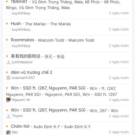
1BAIHAT
- Vũ Đinh Trọng Thắng, Wala, Kế Phúc
- Kế Phúc,
Ringo, Vũ Đinh Trọng Thắng, Wala
suytinhboy
2 ngày trước
Hush
- The Marías
- The Marías
suytinhboy
2 ngày trước
Roommates
- Malcolm Todd
- Malcolm Todd
suytinhboy
2 ngày trước
看着我的眼睛说
- 张元
- 张远
justinbepoor
2 ngày trước
đêm vũ trường chế 2
xuanoanh357
2 ngày trước
W/n - SSD ft. (267, Nguyenn, PAR SG)
- W/n - ft. (267,
Nguyenn, PAR SG)
- Nguyenn, PAR SG), W/n - SSD ft. (267
Nguyen Vo
2 ngày trước
W/n - SSD ft. (267, Nguyenn, PAR SG)
- W/n, 267
- W/n
Thanh
2 ngày trước
Chớm Nở
- Xuân Định K.Y
- Xuân Định K.Y
Wei
2 ngày trước