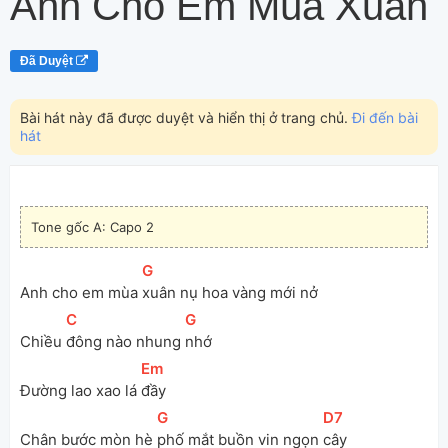
Anh Cho Em Mùa Xuân
Đã Duyệt
Bài hát này đã được duyệt và hiển thị ở trang chủ.
Đi đến bài
hát
Tone gốc A: Capo 2
[
G
]
Anh cho em mùa 
xuân nụ hoa vàng mới nở
[
C
]
[
G
]
Chiều 
đông nào nhung 
nhớ
[
Em
]
Đường lao xao lá 
đầy
[
G
]
[
D7
]
Chân bước mòn hè 
phố mắt buồn vin ngọn 
cây