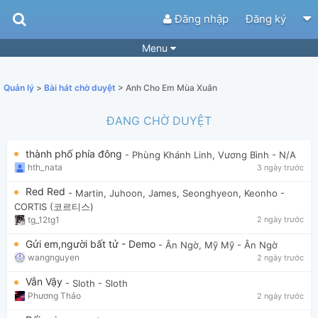
Đăng nhập
Đăng ký
Menu
Bài hát
Guitar Tabs
Quản lý
>
Bài hát chờ duyệt
> Anh Cho Em Mùa Xuân
Playlist
Hợp âm
ĐANG CHỜ DUYỆT
Điệu bài hát
Thể loại
thành phố phía đông
- Phùng Khánh Linh, Vương Bình
- N/A
Tìm theo hợp âm
Tải ứng dụng
hth_nata
3 ngày trước
Yêu cầu hợp âm
Thành Viên
Red Red
- Martin, Juhoon, James, Seonghyeon, Keonho
-
CORTIS (코르티스)
Khóa học
Quản lý
65
tg_12tg1
2 ngày trước
Tắt quảng cáo
Gửi em,người bất tử - Demo
- Ân Ngờ, Mỹ Mỹ
- Ân Ngờ
wangnguyen
2 ngày trước
Vẫn Vậy
- Sloth
- Sloth
Phương Thảo
2 ngày trước