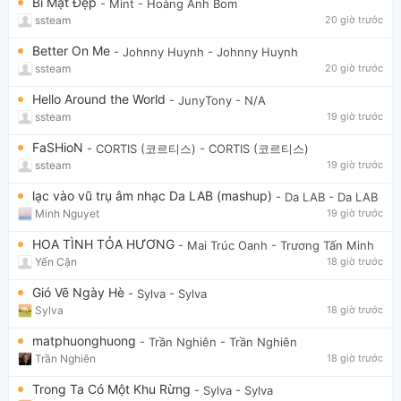
Bí Mật Đẹp
- Mint
- Hoàng Anh Bom
ssteam
20 giờ trước
Better On Me
- Johnny Huynh
- Johnny Huynh
ssteam
20 giờ trước
Hello Around the World
- JunyTony
- N/A
ssteam
19 giờ trước
FaSHioN
- CORTIS (코르티스)
- CORTIS (코르티스)
ssteam
19 giờ trước
lạc vào vũ trụ âm nhạc Da LAB (mashup)
- Da LAB
- Da LAB
Minh Nguyet
19 giờ trước
HOA TÌNH TỎA HƯƠNG
- Mai Trúc Oanh
- Trương Tấn Minh
Yến Cận
18 giờ trước
Gió Vẽ Ngày Hè
- Sylva
- Sylva
Sylva
18 giờ trước
matphuonghuong
- Trần Nghiên
- Trần Nghiên
Trần Nghiên
18 giờ trước
Trong Ta Có Một Khu Rừng
- Sylva
- Sylva