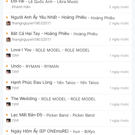
Đổi vai
- Lê Quốc Anh
- Libra Music
Khánh Hân
2 ngày trước
Người Anh Ấy Yêu Nhất – Hoàng Phiêu
- Hoàng Phiêu
thangnguyen19032011
2 ngày trước
Bắt Cá Hai Tay - Hoàng Phiêu
- Hoàng Phiêu
thangnguyen19032011
2 ngày trước
Love I You
- ROLE MODEL
- ROLE MODEL
TPP
1 ngày trước
Undo
- RYMAN
- RYMAN
TPP
1 ngày trước
Hạnh Phúc Đau Lòng
- Yến Tatoo
- Yến Tatoo
TPP
1 ngày trước
The Wedding
- ROLE MODEL
- ROLE MODEL
TPP
1 ngày trước
Lạc Mất Bản Đồ
- Picker Band
- Picker Band
TPP
1 ngày trước
Ngày Hôm Ấy (EP ONEmoRE)
- hun
- B/Kyo