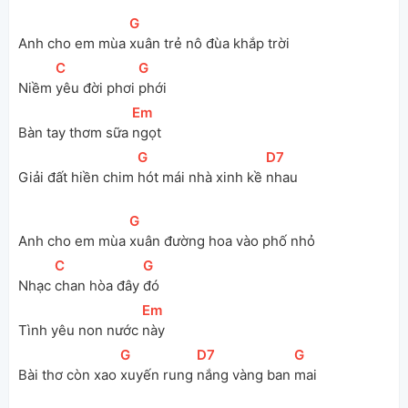
[
G
]
Anh cho em mùa 
xuân trẻ nô đùa khắp trời
[
C
]
[
G
]
Niềm 
yêu đời phơi 
phới
[
Em
]
Bàn tay thơm sữa 
ngọt
[
G
]
[
D7
]
Giải đất hiền chim 
hót mái nhà xinh kề 
nhau
[
G
]
Anh cho em mùa 
xuân đường hoa vào phố nhỏ
[
C
]
[
G
]
Nhạc 
chan hòa đây 
đó
[
Em
]
Tình yêu non nước 
này
[
G
]
[
D7
]
[
G
]
Bài thơ còn xao 
xuyến rung 
nắng vàng ban 
mai