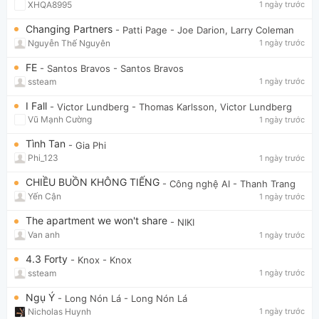
XHQA8995
1 ngày trước
Changing Partners
- Patti Page
- Joe Darion, Larry Coleman
Nguyễn Thế Nguyên
1 ngày trước
FE
- Santos Bravos
- Santos Bravos
ssteam
1 ngày trước
I Fall
- Victor Lundberg
- Thomas Karlsson, Victor Lundberg
Vũ Mạnh Cường
1 ngày trước
Tình Tan
- Gia Phi
Phi_123
1 ngày trước
CHIỀU BUỒN KHÔNG TIẾNG
- Công nghệ AI
- Thanh Trang
Yến Cận
1 ngày trước
The apartment we won't share
- NIKI
Van anh
1 ngày trước
4.3 Forty
- Knox
- Knox
ssteam
1 ngày trước
Ngụ Ý
- Long Nón Lá
- Long Nón Lá
Nicholas Huynh
1 ngày trước