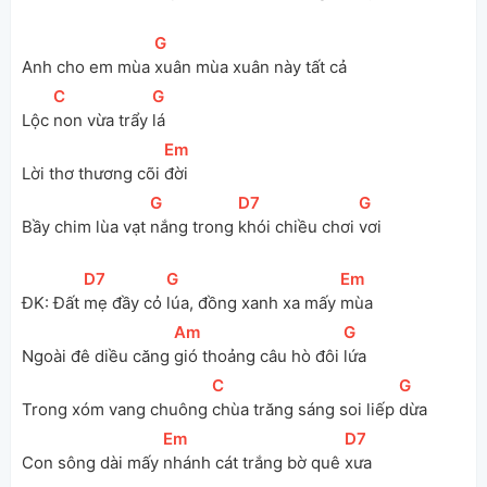
[
G
]
Anh cho em mùa 
xuân mùa xuân này tất cả
[
C
]
[
G
]
Lộc 
non vừa trẩy 
lá
[
Em
]
Lời thơ thương cõi 
đời
[
G
]
[
D7
]
[
G
]
Bầy chim lùa vạt 
nắng trong 
khói chiều chơi 
vơi
[
D7
]
[
G
]
[
Em
]
ĐK: Đất 
mẹ đầy cỏ 
lúa, đồng xanh xa mấy 
mùa
[
Am
]
[
G
]
Ngoài đê diều căng 
gió thoảng câu hò đôi 
lứa
[
C
]
[
G
]
Trong xóm vang chuông 
chùa trăng sáng soi liếp 
dừa
[
Em
]
[
D7
]
Con sông dài mấy 
nhánh cát trắng bờ quê 
xưa