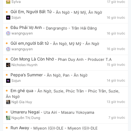
Sylva
17 giờ trước
Gửi Em, Người Bất Tử
- Ân Ngờ
- Mỹ Mỹ, Ân Ngờ
Sojun
16 giờ trước
Đâu Phải Vợ Anh
- Dangrangto
- Trần Hải Đăng
wangnguyen
16 giờ trước
Gửi em,người bất tử
- Ân Ngờ, Mỹ Mỹ
- Ân Ngờ
wangnguyen
16 giờ trước
Còn Mong Là Còn Nhớ
- Phan Duy Anh
- Producer T.A
Nicholas Huynh
15 giờ trước
Peppa’s Summer
- Ân Ngờ, Pan
- Ân Ngờ
Sojun
14 giờ trước
Em ghé qua
- Ân Ngờ, Suzie, Phúc Trần
- Phúc Trần, Suzie,
Ân Ngờ
Ngô Gia Huy
13 giờ trước
Umareru Negai
- Uta Airi
- Masaru Yokoyama
Nguyễn Thị Dung
7 giờ trước
Run Away
- Miyeon (G)I-DLE
- Miyeon (G)I-DLE