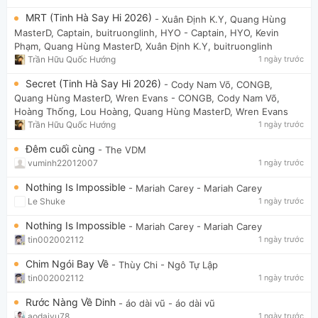
MRT (Tinh Hà Say Hi 2026)
- Xuân Định K.Y, Quang Hùng
MasterD, Captain, buitruonglinh, HYO
- Captain, HYO, Kevin
Phạm, Quang Hùng MasterD, Xuân Định K.Y, buitruonglinh
Trần Hữu Quốc Hướng
1 ngày trước
Secret (Tinh Hà Say Hi 2026)
- Cody Nam Võ, CONGB,
Quang Hùng MasterD, Wren Evans
- CONGB, Cody Nam Võ,
Hoàng Thống, Lou Hoàng, Quang Hùng MasterD, Wren Evans
Trần Hữu Quốc Hướng
1 ngày trước
Đêm cuối cùng
- The VDM
vuminh22012007
1 ngày trước
Nothing Is Impossible
- Mariah Carey
- Mariah Carey
Le Shuke
1 ngày trước
Nothing Is Impossible
- Mariah Carey
- Mariah Carey
tin002002112
1 ngày trước
Chim Ngói Bay Về
- Thùy Chi
- Ngô Tự Lập
tin002002112
1 ngày trước
Rước Nàng Về Dinh
- áo dài vũ
- áo dài vũ
aodaivu78
1 ngày trước