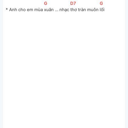
[
G
]
[
D7
]
[
G
]
* Anh cho em mùa 
xuân … nhạc 
thơ tràn muôn 
lối