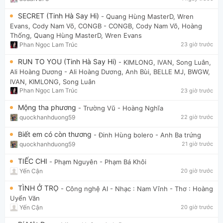
SECRET (Tinh Hà Say Hi)
- Quang Hùng MasterD, Wren
Evans, Cody Nam Võ, CONGB
- CONGB, Cody Nam Võ, Hoàng
Thống, Quang Hùng MasterD, Wren Evans
Phan Ngọc Lam Trúc
23 giờ trước
RUN TO YOU (Tinh Hà Say Hi)
- KIMLONG, IVAN, Song Luân,
Ali Hoàng Dương
- Ali Hoàng Dương, Anh Bùi, BELLE MJ, BWGW,
IVAN, KIMLONG, Song Luân
Phan Ngọc Lam Trúc
23 giờ trước
Mộng tha phương
- Trường Vũ
- Hoàng Nghĩa
quockhanhduong59
22 giờ trước
Biết em có còn thương
- Đinh Hùng bolero
- Anh Ba trứng
quockhanhduong59
21 giờ trước
TIẾC CHI
- Phạm Nguyên
- Phạm Bá Khôi
Yến Cận
20 giờ trước
TÌNH Ở TRỌ
- Công nghệ AI
- Nhạc : Nam Vĩnh - Thơ : Hoàng
Uyển Văn
Yến Cận
20 giờ trước