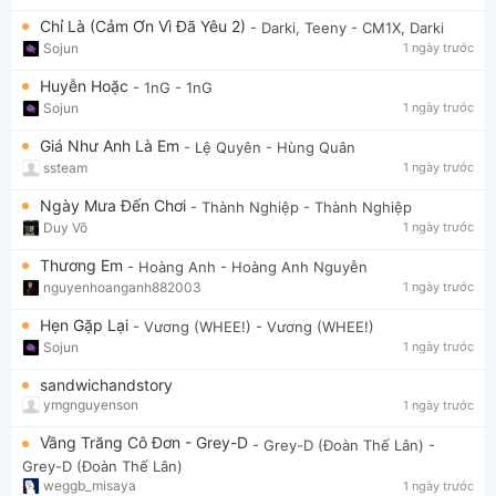
Chỉ Là (Cảm Ơn Vì Đã Yêu 2)
- Darki, Teeny
- CM1X, Darki
Sojun
1 ngày trước
Huyễn Hoặc
- 1nG
- 1nG
Sojun
1 ngày trước
Giá Như Anh Là Em
- Lệ Quyên
- Hùng Quân
ssteam
1 ngày trước
Ngày Mưa Đến Chơi
- Thành Nghiệp
- Thành Nghiệp
Duy Võ
1 ngày trước
Thương Em
- Hoàng Anh
- Hoàng Anh Nguyễn
nguyenhoanganh882003
1 ngày trước
Hẹn Gặp Lại
- Vương (WHEE!)
- Vương (WHEE!)
Sojun
1 ngày trước
sandwichandstory
ymgnguyenson
1 ngày trước
Vầng Trăng Cô Đơn - Grey-D
- Grey-D (Đoàn Thế Lân)
-
Grey-D (Đoàn Thế Lân)
weggb_misaya
1 ngày trước