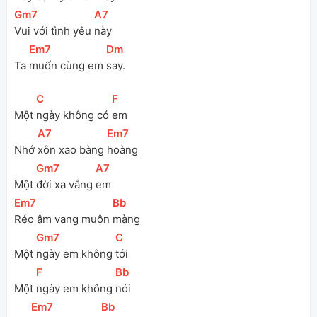
[
Gm7
]
[
A7
]
Vui với tình yêu 
này
[
Em7
]
[
Dm
]
Ta 
muốn cùng em 
say.
[
C
]
[
F
]
Một 
ngày không có 
em
[
A7
]
[
Em7
]
Nhớ 
xôn xao bàng 
hoàng
[
Gm7
]
[
A7
]
Một 
đời xa vắng 
em
[
Em7
]
[
Bb
]
Réo âm vang muộn 
màng
[
Gm7
]
[
C
]
Một 
ngày em không 
tới
[
F
]
[
Bb
]
Một 
ngày em không 
nói
[
Em7
]
[
Bb
]