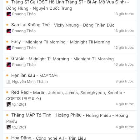
Tráng Sĩ Ca (OST Hộ Linh Tráng Sĩ - Bí Ẩn Mộ Vua Đinh)
-
Đông Hùng
- Nguyễn Quốc Trung
Phương Thảo
13 giờ trước
Sao Lại Không Thể
- Vicky Nhung
- Đông Thiên Đức
Phương Thảo
13 giờ trước
Easy
- Midnight Til Morning
- Midnight Til Morning
Phương Thảo
13 giờ trước
Gracie
- Midnight Til Morning
- Midnight Til Morning
Phương Thảo
13 giờ trước
Hẹn lần sau
- MAYDAYs
Nguyễn Minh Thành
8 giờ trước
Red Red
- Martin, Juhoon, James, Seonghyeon, Keonho
-
CORTIS (코르티스)
tg_12tg1
4 giờ trước
Thằng MẬP Tỏ Tình - Hoàng Phiêu
- Hoàng Phiêu
- Hoàng
Phiêu
tg_12tg1
4 giờ trước
Hoa Đăng
- Công nghệ A.I
- Trần Liêu