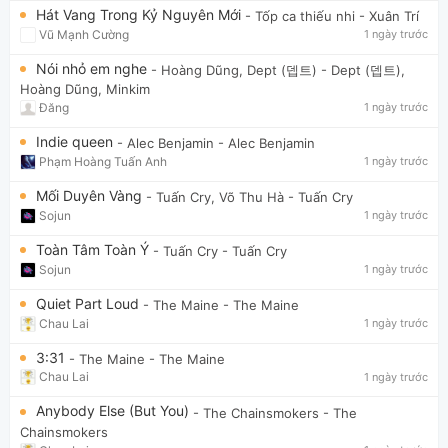
Hát Vang Trong Kỷ Nguyên Mới
- Tốp ca thiếu nhi
- Xuân Trí
Vũ Mạnh Cường
1 ngày trước
Nói nhỏ em nghe
- Hoàng Dũng, Dept (뎁트)
- Dept (뎁트),
Hoàng Dũng, Minkim
Đăng
1 ngày trước
Indie queen
- Alec Benjamin
- Alec Benjamin
Phạm Hoàng Tuấn Anh
1 ngày trước
Mối Duyên Vàng
- Tuấn Cry, Võ Thu Hà
- Tuấn Cry
Sojun
1 ngày trước
Toàn Tâm Toàn Ý
- Tuấn Cry
- Tuấn Cry
Sojun
1 ngày trước
Quiet Part Loud
- The Maine
- The Maine
Chau Lai
1 ngày trước
3:31
- The Maine
- The Maine
Chau Lai
1 ngày trước
Anybody Else (But You)
- The Chainsmokers
- The
Chainsmokers