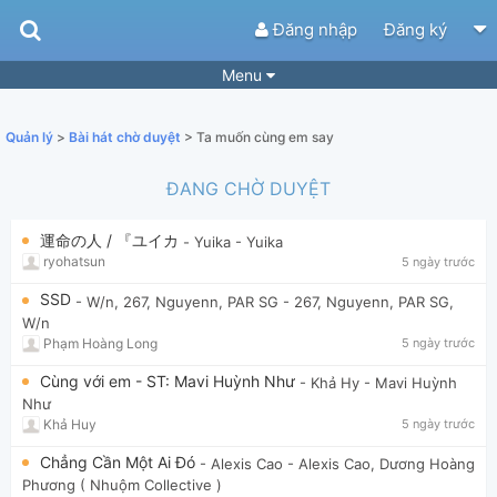
Đăng nhập
Đăng ký
Menu
Bài hát
Guitar Tabs
Quản lý
>
Bài hát chờ duyệt
> Ta muốn cùng em say
Playlist
Hợp âm
ĐANG CHỜ DUYỆT
Điệu bài hát
Thể loại
運命の人 / 『ユイカ
- Yuika
- Yuika
Tìm theo hợp âm
Tải ứng dụng
ryohatsun
5 ngày trước
Yêu cầu hợp âm
Thành Viên
SSD
- W/n, 267, Nguyenn, PAR SG
- 267, Nguyenn, PAR SG,
W/n
Khóa học
Quản lý
89
Phạm Hoàng Long
5 ngày trước
Tắt quảng cáo
Cùng với em - ST: Mavi Huỳnh Như
- Khả Hy
- Mavi Huỳnh
Như
Khả Huy
5 ngày trước
Chẳng Cần Một Ai Đó
- Alexis Cao
- Alexis Cao, Dương Hoàng
Phương ( Nhuộm Collective )