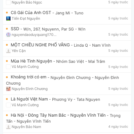
Nguyễn Bảo Ngọc
5 ngày trước
Cô Gái Của Anh OST
- Jang Mi
- Tuno
Tiến Đạt Nguyễn
5 ngày trước
SSD
- W/n, 267, Nguyenn, Par SG
- W/n
nguyendaoduyquang17021
5 ngày trước
MỘT CHIỀU NGHE PHỐ VẮNG
- Linda Q
- Nam Vĩnh
Yến Cận
5 ngày trước
Mùa Hè Tình Nguyện
- Nhóm Sao Việt
- Mai Trâm
Vũ Mạnh Cường
5 ngày trước
Khoảng trời có em
- Nguyễn Đình Chương
- Nguyễn Đình
Chương
Nguyễn Đình Chương
5 ngày trước
Là Người Việt Nam
- Phương Vy
- Tata Nguyen
Vũ Mạnh Cường
5 ngày trước
Hà Nội - Đông Tây Nam Bắc - Nguyễn Vĩnh Tiến
- Trọng
Tấn
- Nguyễn Vĩnh Tiến
Nguyễn Bảo Nam
4 ngày trước