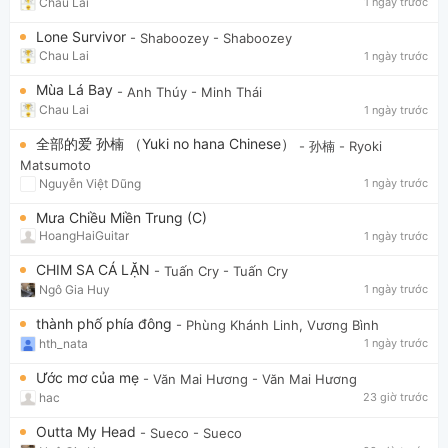
Chau Lai
1 ngày trước
Lone Survivor
- Shaboozey
- Shaboozey
Chau Lai
1 ngày trước
Mùa Lá Bay
- Anh Thúy
- Minh Thái
Chau Lai
1 ngày trước
全部的爱 孙楠 （Yuki no hana Chinese）
- 孙楠
- Ryoki
Matsumoto
Nguyễn Việt Dũng
1 ngày trước
Mưa Chiều Miền Trung (C)
HoangHaiGuitar
1 ngày trước
CHIM SA CÁ LẶN
- Tuấn Cry
- Tuấn Cry
Ngô Gia Huy
1 ngày trước
thành phố phía đông
- Phùng Khánh Linh, Vương Bình
hth_nata
1 ngày trước
Ước mơ của mẹ
- Văn Mai Hương
- Văn Mai Hương
hac
23 giờ trước
Outta My Head
- Sueco
- Sueco