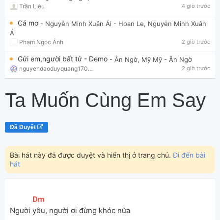
Trần Liêu
4 giờ trước
Cá mơ
- Nguyễn Minh Xuân Ái
- Hoan Le, Nguyễn Minh Xuân
Ái
Phạm Ngọc Ánh
2 giờ trước
Gửi em,người bất tử - Demo
- Ân Ngờ, Mỹ Mỹ
- Ân Ngờ
nguyendaoduyquang17021
2 giờ trước
Ta Muốn Cùng Em Say
Đã Duyệt
Bài hát này đã được duyệt và hiển thị ở trang chủ.
Đi đến bài
hát
[
Dm
]
Người 
yêu, người ơi đừng khóc nữa