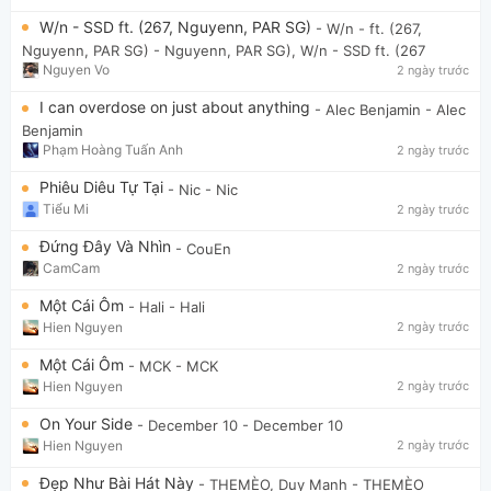
W/n - SSD ft. (267, Nguyenn, PAR SG)
- W/n - ft. (267,
Nguyenn, PAR SG)
- Nguyenn, PAR SG), W/n - SSD ft. (267
Nguyen Vo
2 ngày trước
I can overdose on just about anything
- Alec Benjamin
- Alec
Benjamin
Phạm Hoàng Tuấn Anh
2 ngày trước
Phiêu Diêu Tự Tại
- Nic
- Nic
Tiểu Mi
2 ngày trước
Đứng Đây Và Nhìn
- CouEn
CamCam
2 ngày trước
Một Cái Ôm
- Hali
- Hali
Hien Nguyen
2 ngày trước
Một Cái Ôm
- MCK
- MCK
Hien Nguyen
2 ngày trước
On Your Side
- December 10
- December 10
Hien Nguyen
2 ngày trước
Đẹp Như Bài Hát Này
- THEMÈO, Duy Mạnh
- THEMÈO