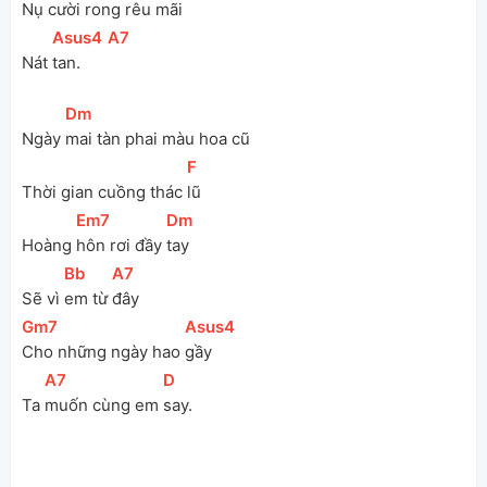
Nụ 
cười rong rêu 
mãi
[
Asus4
]
[
A7
]
Nát 
tan. 
[
Dm
]
Ngày 
mai tàn phai màu hoa cũ
[
F
]
Thời gian cuồng thác 
lũ
[
Em7
]
[
Dm
]
Hoàng 
hôn rơi đầy 
tay
[
Bb
]
[
A7
]
Sẽ vì 
em từ 
đây
[
Gm7
]
[
Asus4
]
Cho những ngày hao 
gầy
[
A7
]
[
D
]
Ta 
muốn cùng em 
say.