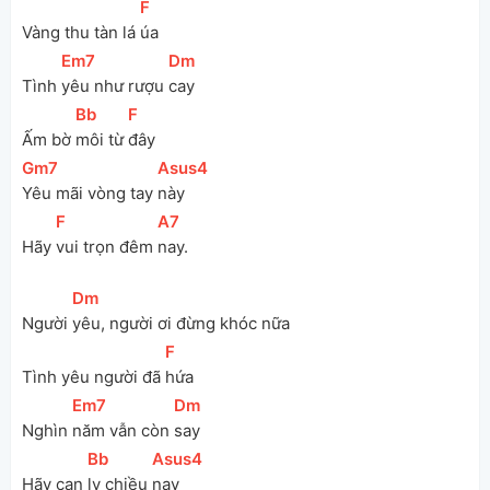
[
F
]
Vàng thu tàn lá 
úa
[
Em7
]
[
Dm
]
Tình 
yêu như rượu 
cay
[
Bb
]
[
F
]
Ấm bờ 
môi từ 
đây
[
Gm7
]
[
Asus4
]
Yêu mãi vòng tay 
này
[
F
]
[
A7
]
Hãy 
vui trọn đêm 
nay.
[
Dm
]
Người 
yêu, người ơi đừng khóc nữa
[
F
]
Tình yêu người đã 
hứa
[
Em7
]
[
Dm
]
Nghìn 
năm vẫn còn 
say
[
Bb
]
[
Asus4
]
Hãy cạn 
ly chiều 
nay