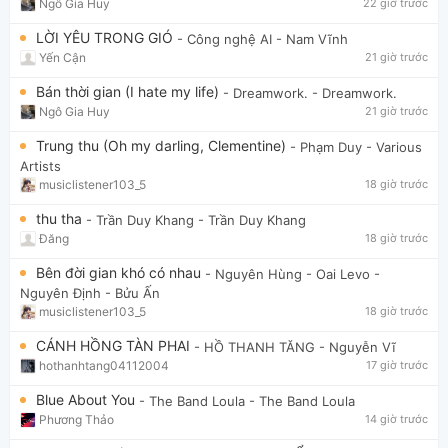
Ngô Gia Huy
22 giờ trước
LỜI YÊU TRONG GIÓ
- Công nghệ AI
- Nam Vĩnh
Yến Cận
21 giờ trước
Bán thời gian (I hate my life)
- Dreamwork.
- Dreamwork.
Ngô Gia Huy
21 giờ trước
Trung thu (Oh my darling, Clementine)
- Phạm Duy
- Various
Artists
musiclistener103_5
18 giờ trước
thu tha
- Trần Duy Khang
- Trần Duy Khang
Đăng
18 giờ trước
Bên đời gian khó có nhau
- Nguyên Hùng - Oai Levo
-
Nguyên Định - Bửu Ấn
musiclistener103_5
18 giờ trước
CÁNH HỒNG TÀN PHAI
- HỒ THANH TĂNG
- Nguyễn Vĩ
hothanhtang04112004
17 giờ trước
Blue About You
- The Band Loula
- The Band Loula
Phương Thảo
14 giờ trước