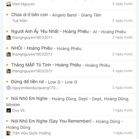
Hien Nguyen
2 ngày trước
Chúa ơi ở bên con
- Angelo Band
- Giang Tâm
Tuệ Mẫn
2 ngày trước
Người Anh Ấy Yêu Nhất - Hoàng Phiêu
- AI
- Hoàng Phiêu
thangnguyen19032011
2 ngày trước
NHÓI - Hoàng Phiêu
- Hoàng Phiêu
thangnguyen19032011
2 ngày trước
Thằng MẬP Tỏ Tình - Hoàng Phiêu
- Hoàng Phiêu
thangnguyen19032011
2 ngày trước
Đừng để tiền rơi
- Low G
- Low G
nguyendaoduyquang17021
2 ngày trước
Nói Nhỏ Em Nghe
- Hoàng Dũng, Dept
- Dept, Hoàng Dũng,
Minkim
Duy Võ
1 ngày trước
Nói Nhỏ Em Nghe (Say You Remember)
- Hoàng Dũng
-
Hoàng Dũng
Trần Hữu Quốc Hướng
1 ngày trước