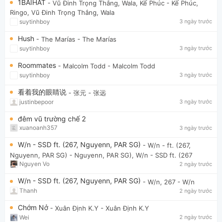
1BAIHAT
- Vũ Đinh Trọng Thắng, Wala, Kế Phúc
- Kế Phúc,
Ringo, Vũ Đinh Trọng Thắng, Wala
suytinhboy
3 ngày trước
Hush
- The Marías
- The Marías
suytinhboy
3 ngày trước
Roommates
- Malcolm Todd
- Malcolm Todd
suytinhboy
3 ngày trước
看着我的眼睛说
- 张元
- 张远
justinbepoor
3 ngày trước
đêm vũ trường chế 2
xuanoanh357
3 ngày trước
W/n - SSD ft. (267, Nguyenn, PAR SG)
- W/n - ft. (267,
Nguyenn, PAR SG)
- Nguyenn, PAR SG), W/n - SSD ft. (267
Nguyen Vo
2 ngày trước
W/n - SSD ft. (267, Nguyenn, PAR SG)
- W/n, 267
- W/n
Thanh
2 ngày trước
Chớm Nở
- Xuân Định K.Y
- Xuân Định K.Y
Wei
2 ngày trước