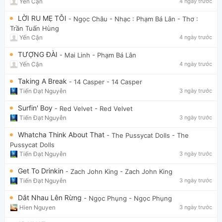
Yến Cận
4 ngày trước
LỜI RU MẸ TÔI
- Ngọc Châu
- Nhạc : Phạm Bá Lân - Thơ :
Trần Tuấn Hùng
Yến Cận
4 ngày trước
TƯỢNG ĐÀI
- Mai Linh
- Phạm Bá Lân
Yến Cận
4 ngày trước
Taking A Break
- 14 Casper
- 14 Casper
Tiến Đạt Nguyễn
3 ngày trước
Surfin' Boy
- Red Velvet
- Red Velvet
Tiến Đạt Nguyễn
3 ngày trước
Whatcha Think About That
- The Pussycat Dolls
- The
Pussycat Dolls
Tiến Đạt Nguyễn
3 ngày trước
Get To Drinkin
- Zach John King
- Zach John King
Tiến Đạt Nguyễn
3 ngày trước
Dắt Nhau Lên Rừng
- Ngọc Phụng
- Ngọc Phụng
Hien Nguyen
3 ngày trước