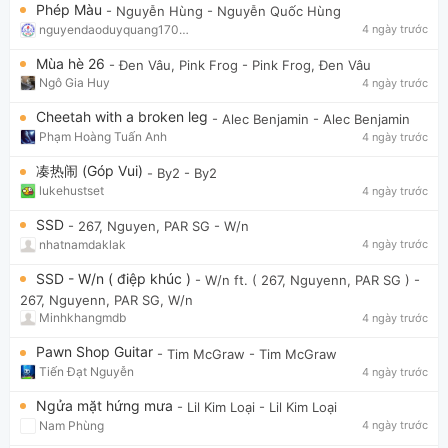
Phép Màu
- Nguyễn Hùng
- Nguyễn Quốc Hùng
nguyendaoduyquang17021
4 ngày trước
Mùa hè 26
- Đen Vâu, Pink Frog
- Pink Frog, Đen Vâu
Ngô Gia Huy
4 ngày trước
Cheetah with a broken leg
- Alec Benjamin
- Alec Benjamin
Phạm Hoàng Tuấn Anh
4 ngày trước
凑热闹 (Góp Vui)
- By2
- By2
lukehustset
4 ngày trước
SSD
- 267, Nguyen, PAR SG
- W/n
nhatnamdaklak
4 ngày trước
SSD - W/n ( điệp khúc )
- W/n ft. ( 267, Nguyenn, PAR SG )
-
267, Nguyenn, PAR SG, W/n
Minhkhangmdb
4 ngày trước
Pawn Shop Guitar
- Tim McGraw
- Tim McGraw
Tiến Đạt Nguyễn
4 ngày trước
Ngửa mặt hứng mưa
- Lil Kim Loại
- Lil Kim Loại
Nam Phùng
4 ngày trước