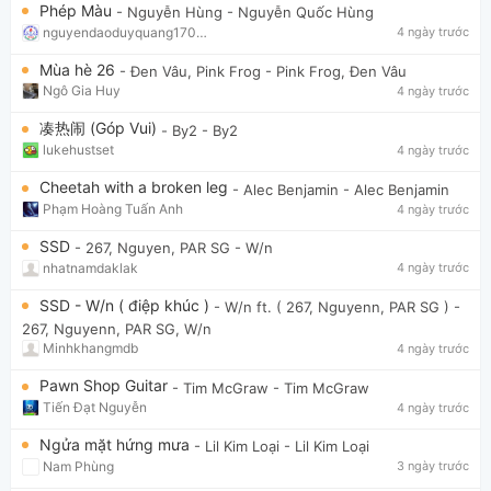
Phép Màu
- Nguyễn Hùng
- Nguyễn Quốc Hùng
nguyendaoduyquang17021
4 ngày trước
Mùa hè 26
- Đen Vâu, Pink Frog
- Pink Frog, Đen Vâu
Ngô Gia Huy
4 ngày trước
凑热闹 (Góp Vui)
- By2
- By2
lukehustset
4 ngày trước
Cheetah with a broken leg
- Alec Benjamin
- Alec Benjamin
Phạm Hoàng Tuấn Anh
4 ngày trước
SSD
- 267, Nguyen, PAR SG
- W/n
nhatnamdaklak
4 ngày trước
SSD - W/n ( điệp khúc )
- W/n ft. ( 267, Nguyenn, PAR SG )
-
267, Nguyenn, PAR SG, W/n
Minhkhangmdb
4 ngày trước
Pawn Shop Guitar
- Tim McGraw
- Tim McGraw
Tiến Đạt Nguyễn
4 ngày trước
Ngửa mặt hứng mưa
- Lil Kim Loại
- Lil Kim Loại
Nam Phùng
3 ngày trước