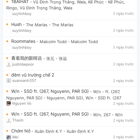
1BAIHAT
- Vũ Đinh Trọng Thắng, Wala, Kế Phúc
- Kế Phúc,
Ringo, Vũ Đinh Trọng Thắng, Wala
suytinhboy
2 ngày trước
Hush
- The Marías
- The Marías
suytinhboy
2 ngày trước
Roommates
- Malcolm Todd
- Malcolm Todd
suytinhboy
2 ngày trước
看着我的眼睛说
- 张元
- 张远
justinbepoor
2 ngày trước
đêm vũ trường chế 2
xuanoanh357
2 ngày trước
W/n - SSD ft. (267, Nguyenn, PAR SG)
- W/n - ft. (267,
Nguyenn, PAR SG)
- Nguyenn, PAR SG), W/n - SSD ft. (267
Nguyen Vo
2 ngày trước
W/n - SSD ft. (267, Nguyenn, PAR SG)
- W/n, 267
- W/n
Thanh
2 ngày trước
Chớm Nở
- Xuân Định K.Y
- Xuân Định K.Y
Wei
2 ngày trước