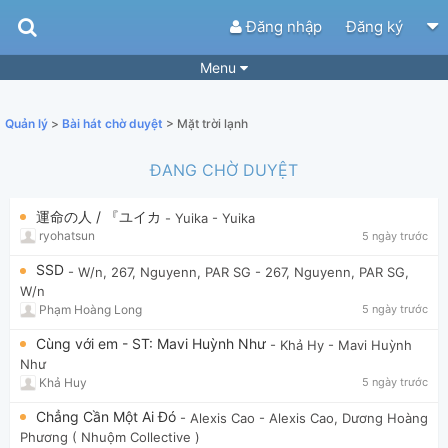
Đăng nhập
Đăng ký
Menu
Bài hát
Guitar Tabs
Quản lý
>
Bài hát chờ duyệt
> Mặt trời lạnh
Playlist
Hợp âm
ĐANG CHỜ DUYỆT
Điệu bài hát
Thể loại
運命の人 / 『ユイカ
- Yuika
- Yuika
Tìm theo hợp âm
Tải ứng dụng
ryohatsun
5 ngày trước
Yêu cầu hợp âm
Thành Viên
SSD
- W/n, 267, Nguyenn, PAR SG
- 267, Nguyenn, PAR SG,
W/n
Khóa học
Quản lý
83
Phạm Hoàng Long
5 ngày trước
Tắt quảng cáo
Cùng với em - ST: Mavi Huỳnh Như
- Khả Hy
- Mavi Huỳnh
Như
Khả Huy
5 ngày trước
Chẳng Cần Một Ai Đó
- Alexis Cao
- Alexis Cao, Dương Hoàng
Phương ( Nhuộm Collective )