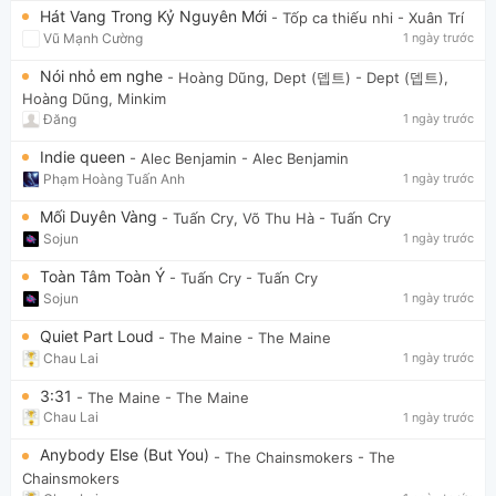
Hát Vang Trong Kỷ Nguyên Mới
- Tốp ca thiếu nhi
- Xuân Trí
Vũ Mạnh Cường
1 ngày trước
Nói nhỏ em nghe
- Hoàng Dũng, Dept (뎁트)
- Dept (뎁트),
Hoàng Dũng, Minkim
Đăng
1 ngày trước
Indie queen
- Alec Benjamin
- Alec Benjamin
Phạm Hoàng Tuấn Anh
1 ngày trước
Mối Duyên Vàng
- Tuấn Cry, Võ Thu Hà
- Tuấn Cry
Sojun
1 ngày trước
Toàn Tâm Toàn Ý
- Tuấn Cry
- Tuấn Cry
Sojun
1 ngày trước
Quiet Part Loud
- The Maine
- The Maine
Chau Lai
1 ngày trước
3:31
- The Maine
- The Maine
Chau Lai
1 ngày trước
Anybody Else (But You)
- The Chainsmokers
- The
Chainsmokers