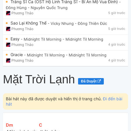
Tráng Sĩ Ca (OST Hộ Linh Tráng Sĩ - Bí Ẩn Mộ Vua Đinh)
-
Đông Hùng
- Nguyễn Quốc Trung
Phương Thảo
5 giờ trước
Sao Lại Không Thể
- Vicky Nhung
- Đông Thiên Đức
Phương Thảo
5 giờ trước
Easy
- Midnight Til Morning
- Midnight Til Morning
Phương Thảo
4 giờ trước
Gracie
- Midnight Til Morning
- Midnight Til Morning
Phương Thảo
4 giờ trước
Mặt Trời Lạnh
Đã Duyệt
Bài hát này đã được duyệt và hiển thị ở trang chủ.
Đi đến bài
hát
[
Dm
]
[
C
]