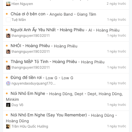
Hien Nguyen
2 ngày trước
Chúa ơi ở bên con
- Angelo Band
- Giang Tâm
Tuệ Mẫn
1 ngày trước
Người Anh Ấy Yêu Nhất - Hoàng Phiêu
- AI
- Hoàng Phiêu
thangnguyen19032011
1 ngày trước
NHÓI - Hoàng Phiêu
- Hoàng Phiêu
thangnguyen19032011
1 ngày trước
Thằng MẬP Tỏ Tình - Hoàng Phiêu
- Hoàng Phiêu
thangnguyen19032011
1 ngày trước
Đừng để tiền rơi
- Low G
- Low G
nguyendaoduyquang17021
1 ngày trước
Nói Nhỏ Em Nghe
- Hoàng Dũng, Dept
- Dept, Hoàng Dũng,
Minkim
Duy Võ
1 ngày trước
Nói Nhỏ Em Nghe (Say You Remember)
- Hoàng Dũng
-
Hoàng Dũng
Trần Hữu Quốc Hướng
1 ngày trước