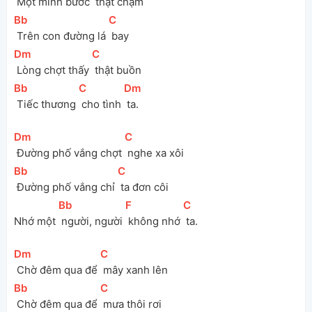
 Một mình bước 
 thật chậm 
[
Bb
]
[
C
]
 Trên con đường lá 
 bay
[
Dm
]
[
C
]
 Lòng chợt thấy 
 thật buồn
[
Bb
]
[
C
]
[
Dm
]
 Tiếc thương 
 cho tình 
 ta.
[
Dm
]
[
C
]
 Đường phố vắng chợt 
 nghe xa xôi
[
Bb
]
[
C
]
 Đường phố vắng chỉ 
 ta đơn côi
[
Bb
]
[
F
]
[
C
]
Nhớ một 
 người, người 
 không nhớ 
 ta.
[
Dm
]
[
C
]
 Chờ đêm qua để 
 mây xanh lên
[
Bb
]
[
C
]
 Chờ đêm qua để 
 mưa thôi rơi