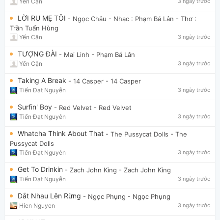
Yến Cận
3 ngày trước
LỜI RU MẸ TÔI
- Ngọc Châu
- Nhạc : Phạm Bá Lân - Thơ :
Trần Tuấn Hùng
Yến Cận
3 ngày trước
TƯỢNG ĐÀI
- Mai Linh
- Phạm Bá Lân
Yến Cận
3 ngày trước
Taking A Break
- 14 Casper
- 14 Casper
Tiến Đạt Nguyễn
3 ngày trước
Surfin' Boy
- Red Velvet
- Red Velvet
Tiến Đạt Nguyễn
3 ngày trước
Whatcha Think About That
- The Pussycat Dolls
- The
Pussycat Dolls
Tiến Đạt Nguyễn
3 ngày trước
Get To Drinkin
- Zach John King
- Zach John King
Tiến Đạt Nguyễn
3 ngày trước
Dắt Nhau Lên Rừng
- Ngọc Phụng
- Ngọc Phụng
Hien Nguyen
3 ngày trước