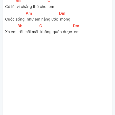
[
Bb
]
[
C
]
Có lẽ 
 vì chẳng thể cho 
 em
[
Am
]
[
Dm
]
Cuộc sống 
 như em hằng ước 
 mong
[
Bb
]
[
C
]
[
Dm
]
Xa em 
 rồi mãi mãi 
 không quên được 
 em.