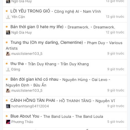
Ngô Gia Huy
13 giờ trước
LỜI YÊU TRONG GIÓ
- Công nghệ AI
- Nam Vĩnh
Yến Cận
13 giờ trước
Bán thời gian (I hate my life)
- Dreamwork.
- Dreamwork.
Ngô Gia Huy
12 giờ trước
Trung thu (Oh my darling, Clementine)
- Phạm Duy
- Various
Artists
musiclistener103_5
9 giờ trước
thu tha
- Trần Duy Khang
- Trần Duy Khang
Đăng
9 giờ trước
Bên đời gian khó có nhau
- Nguyên Hùng - Oai Levo
-
Nguyên Định - Bửu Ấn
musiclistener103_5
9 giờ trước
CÁNH HỒNG TÀN PHAI
- HỒ THANH TĂNG
- Nguyễn Vĩ
hothanhtang04112004
9 giờ trước
Blue About You
- The Band Loula
- The Band Loula
Phương Thảo
5 giờ trước