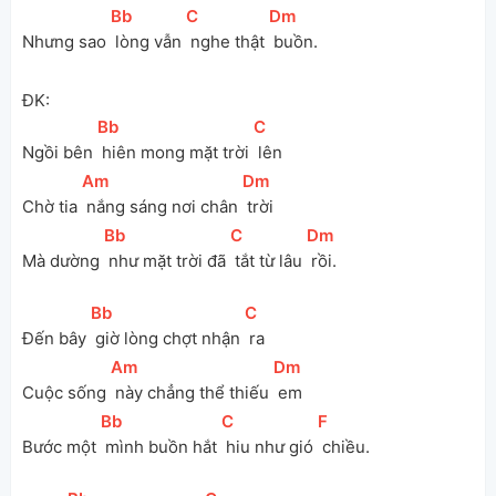
[
Bb
]
[
C
]
[
Dm
]
Nhưng sao 
 lòng vẫn 
 nghe thật 
 buồn.
ĐK:
[
Bb
]
[
C
]
Ngồi bên 
 hiên mong mặt trời 
 lên
[
Am
]
[
Dm
]
Chờ tia 
 nắng sáng nơi chân 
 trời
[
Bb
]
[
C
]
[
Dm
]
Mà dường 
 như mặt trời đã 
 tắt từ lâu 
 rồi.
[
Bb
]
[
C
]
Đến bây 
 giờ lòng chợt nhận 
 ra
[
Am
]
[
Dm
]
Cuộc sống 
 này chẳng thể thiếu 
 em
[
Bb
]
[
C
]
[
F
]
Bước một 
 mình buồn hắt 
 hiu như gió 
 chiều.