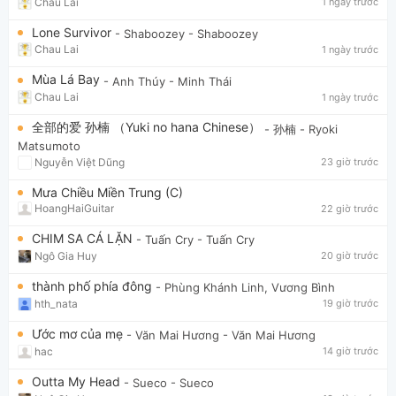
Chau Lai
1 ngày trước
Lone Survivor
- Shaboozey
- Shaboozey
Chau Lai
1 ngày trước
Mùa Lá Bay
- Anh Thúy
- Minh Thái
Chau Lai
1 ngày trước
全部的爱 孙楠 （Yuki no hana Chinese）
- 孙楠
- Ryoki
Matsumoto
Nguyễn Việt Dũng
23 giờ trước
Mưa Chiều Miền Trung (C)
HoangHaiGuitar
22 giờ trước
CHIM SA CÁ LẶN
- Tuấn Cry
- Tuấn Cry
Ngô Gia Huy
20 giờ trước
thành phố phía đông
- Phùng Khánh Linh, Vương Bình
hth_nata
19 giờ trước
Ước mơ của mẹ
- Văn Mai Hương
- Văn Mai Hương
hac
14 giờ trước
Outta My Head
- Sueco
- Sueco