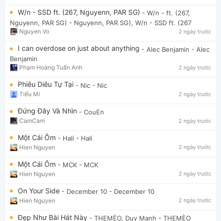
W/n - SSD ft. (267, Nguyenn, PAR SG)
- W/n - ft. (267,
Nguyenn, PAR SG)
- Nguyenn, PAR SG), W/n - SSD ft. (267
Nguyen Vo
2 ngày trước
I can overdose on just about anything
- Alec Benjamin
- Alec
Benjamin
Phạm Hoàng Tuấn Anh
2 ngày trước
Phiêu Diêu Tự Tại
- Nic
- Nic
Tiểu Mi
2 ngày trước
Đứng Đây Và Nhìn
- CouEn
CamCam
2 ngày trước
Một Cái Ôm
- Hali
- Hali
Hien Nguyen
2 ngày trước
Một Cái Ôm
- MCK
- MCK
Hien Nguyen
2 ngày trước
On Your Side
- December 10
- December 10
Hien Nguyen
2 ngày trước
Đẹp Như Bài Hát Này
- THEMÈO, Duy Mạnh
- THEMÈO