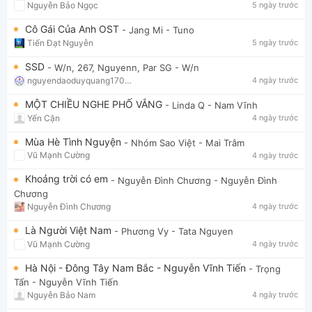
Nguyễn Bảo Ngọc
5 ngày trước
Cô Gái Của Anh OST
- Jang Mi
- Tuno
Tiến Đạt Nguyễn
5 ngày trước
SSD
- W/n, 267, Nguyenn, Par SG
- W/n
nguyendaoduyquang17021
4 ngày trước
MỘT CHIỀU NGHE PHỐ VẮNG
- Linda Q
- Nam Vĩnh
Yến Cận
4 ngày trước
Mùa Hè Tình Nguyện
- Nhóm Sao Việt
- Mai Trâm
Vũ Mạnh Cường
4 ngày trước
Khoảng trời có em
- Nguyễn Đình Chương
- Nguyễn Đình
Chương
Nguyễn Đình Chương
4 ngày trước
Là Người Việt Nam
- Phương Vy
- Tata Nguyen
Vũ Mạnh Cường
4 ngày trước
Hà Nội - Đông Tây Nam Bắc - Nguyễn Vĩnh Tiến
- Trọng
Tấn
- Nguyễn Vĩnh Tiến
Nguyễn Bảo Nam
4 ngày trước