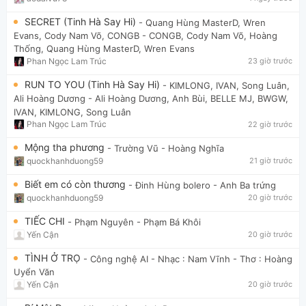
SECRET (Tinh Hà Say Hi)
- Quang Hùng MasterD, Wren
Evans, Cody Nam Võ, CONGB
- CONGB, Cody Nam Võ, Hoàng
Thống, Quang Hùng MasterD, Wren Evans
Phan Ngọc Lam Trúc
23 giờ trước
RUN TO YOU (Tinh Hà Say Hi)
- KIMLONG, IVAN, Song Luân,
Ali Hoàng Dương
- Ali Hoàng Dương, Anh Bùi, BELLE MJ, BWGW,
IVAN, KIMLONG, Song Luân
Phan Ngọc Lam Trúc
22 giờ trước
Mộng tha phương
- Trường Vũ
- Hoàng Nghĩa
quockhanhduong59
21 giờ trước
Biết em có còn thương
- Đinh Hùng bolero
- Anh Ba trứng
quockhanhduong59
20 giờ trước
TIẾC CHI
- Phạm Nguyên
- Phạm Bá Khôi
Yến Cận
20 giờ trước
TÌNH Ở TRỌ
- Công nghệ AI
- Nhạc : Nam Vĩnh - Thơ : Hoàng
Uyển Văn
Yến Cận
20 giờ trước