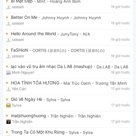
Bí Mật Đẹp
- Mint
- Hoàng Anh Bom
ssteam
19 giờ trước
Better On Me
- Johnny Huynh
- Johnny Huynh
ssteam
19 giờ trước
Hello Around the World
- JunyTony
- N/A
ssteam
19 giờ trước
FaSHioN
- CORTIS (코르티스)
- CORTIS (코르티스)
ssteam
19 giờ trước
lạc vào vũ trụ âm nhạc Da LAB (mashup)
- Da LAB
- Da LAB
Minh Nguyet
18 giờ trước
HOA TÌNH TỎA HƯƠNG
- Mai Trúc Oanh
- Trương Tấn Minh
Yến Cận
17 giờ trước
Gió Vẽ Ngày Hè
- Sylva
- Sylva
Sylva
17 giờ trước
matphuonghuong
- Trần Nghiên
- Trần Nghiên
Trần Nghiên
17 giờ trước
Trong Ta Có Một Khu Rừng
- Sylva
- Sylva