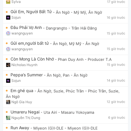
Sylva
17 giờ trước
Gửi Em, Người Bất Tử
- Ân Ngờ
- Mỹ Mỹ, Ân Ngờ
Sojun
16 giờ trước
Đâu Phải Vợ Anh
- Dangrangto
- Trần Hải Đăng
wangnguyen
15 giờ trước
Gửi em,người bất tử
- Ân Ngờ, Mỹ Mỹ
- Ân Ngờ
wangnguyen
15 giờ trước
Còn Mong Là Còn Nhớ
- Phan Duy Anh
- Producer T.A
Nicholas Huynh
15 giờ trước
Peppa’s Summer
- Ân Ngờ, Pan
- Ân Ngờ
Sojun
14 giờ trước
Em ghé qua
- Ân Ngờ, Suzie, Phúc Trần
- Phúc Trần, Suzie,
Ân Ngờ
Ngô Gia Huy
12 giờ trước
Umareru Negai
- Uta Airi
- Masaru Yokoyama
Nguyễn Thị Dung
6 giờ trước
Run Away
- Miyeon (G)I-DLE
- Miyeon (G)I-DLE