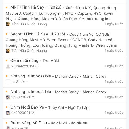
MRT (Tinh Hà Say Hi 2026)
- Xuân Định K.Y, Quang Hùng
MasterD, Captain, buitruonglinh, HYO
- Captain, HYO, Kevin
Phạm, Quang Hùng MasterD, Xuân Định K.Y, buitruonglinh
Trần Hữu Quốc Hướng
1 ngày trước
Secret (Tinh Hà Say Hi 2026)
- Cody Nam Võ, CONGB,
Quang Hùng MasterD, Wren Evans
- CONGB, Cody Nam Võ,
Hoàng Thống, Lou Hoàng, Quang Hùng MasterD, Wren Evans
Trần Hữu Quốc Hướng
1 ngày trước
Đêm cuối cùng
- The VDM
vuminh22012007
1 ngày trước
Nothing Is Impossible
- Mariah Carey
- Mariah Carey
Le Shuke
1 ngày trước
Nothing Is Impossible
- Mariah Carey
- Mariah Carey
tin002002112
1 ngày trước
Chim Ngói Bay Về
- Thùy Chi
- Ngô Tự Lập
tin002002112
1 ngày trước
Rước Nàng Về Dinh
- áo dài vũ
- áo dài vũ
aodaivu78
1 ngày trước