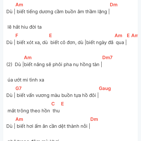
[
Am
]
[
Dm
]
Dù |
 biết tiếng dương cầm buồn âm thầm lặng |
 lẽ hắt hiu đời ta 
[
F
]
[
E
]
[
Am
]
[
E
]
[
Am
Dù |
 biết xót xa, dù 
 biết cô đơn, dù |biết ngày đã 
 qua |
[
Am
]
[
Dm7
]
(2)  Dù |
biết nắng sẽ phôi pha nụ hồng tàn |
 úa ướt mi tình xa 
[
G7
]
[
Gaug
]
Dù |
 biết vấn vương màu buồn tựa hồ đôi |
[
C
]
[
E
]
 mắt trông theo hồn 
 thu 
[
Am
]
[
Dm
]
Dù |
 biết hơi ấm ân cần dệt thành nỗi |