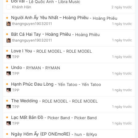
Đổi vai
- Lê Quốc Anh
- Libra Music
Khánh Hân
2 ngày trước
Người Anh Ấy Yêu Nhất – Hoàng Phiêu
- Hoàng Phiêu
thangnguyen19032011
1 ngày trước
Bắt Cá Hai Tay - Hoàng Phiêu
- Hoàng Phiêu
thangnguyen19032011
1 ngày trước
Love I You
- ROLE MODEL
- ROLE MODEL
TPP
1 ngày trước
Undo
- RYMAN
- RYMAN
TPP
1 ngày trước
Hạnh Phúc Đau Lòng
- Yến Tatoo
- Yến Tatoo
TPP
1 ngày trước
The Wedding
- ROLE MODEL
- ROLE MODEL
TPP
1 ngày trước
Lạc Mất Bản Đồ
- Picker Band
- Picker Band
TPP
1 ngày trước
Ngày Hôm Ấy (EP ONEmoRE)
- hun
- B/Kyo