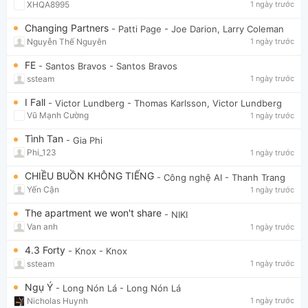
XHQA8995
1 ngày trước
Changing Partners
- Patti Page
- Joe Darion, Larry Coleman
Nguyễn Thế Nguyên
1 ngày trước
FE
- Santos Bravos
- Santos Bravos
ssteam
1 ngày trước
I Fall
- Victor Lundberg
- Thomas Karlsson, Victor Lundberg
Vũ Mạnh Cường
1 ngày trước
Tình Tan
- Gia Phi
Phi_123
1 ngày trước
CHIỀU BUỒN KHÔNG TIẾNG
- Công nghệ AI
- Thanh Trang
Yến Cận
1 ngày trước
The apartment we won't share
- NIKI
Van anh
1 ngày trước
4.3 Forty
- Knox
- Knox
ssteam
1 ngày trước
Ngụ Ý
- Long Nón Lá
- Long Nón Lá
Nicholas Huynh
1 ngày trước