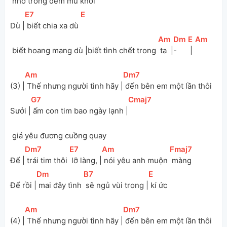
 nhớ trong đêm mù khơi 
[
E7
]
[
E
]
Dù |
 biết chia xa dù 
[
Am
]
[
Dm
]
[
E
]
[
Am
]
 biết hoang mang dù |biết tình chết trong 
 ta  |
-
 |
[
Am
]
[
Dm7
]
(3) |
 Thế nhưng người tình hãy |
 đến bên em một lần thôi 
[
G7
]
[
Cmaj7
]
Sưởi |
 ấm con tim bao ngày lạnh |
 giá yêu đương cuồng quay 
[
Dm7
]
[
E7
]
[
Am
]
[
Fmaj7
]
Để |
 trái tim thôi 
 lỡ làng, |
 nói yêu anh muộn 
 màng 
[
Dm
]
[
B7
]
[
E
]
Để rồi |
 mai đây tình 
 sẽ ngủ vùi trong |
 kí ức 
[
Am
]
[
Dm7
]
(4) |
 Thế nhưng người tình hãy |
 đến bên em một lần thôi 