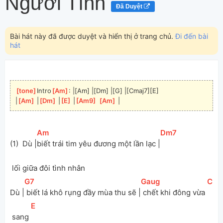
Người Tình
Đã Duyệt
Bài hát này đã được duyệt và hiển thị ở trang chủ.
Đi đến bài
hát
[
tone
]
Intro
[
Am
]
: |[Am] |[Dm] |[G] |[Cmaj7][E]
|
[
Am
]
 |
[
Dm
]
 |
[
E
]
 |
[
Am9
]
[
Am
]
 |
[
Am
]
[
Dm7
]
(1)  Dù |
biết trái tim yêu đương một lần lạc |
 lối giữa đôi tình nhân 
[
G7
]
[
Gaug
]
[
C
]
Dù |
 biết lá khô rụng đầy mùa thu sẽ |
 chết khi đông vừa 
[
E
]
 sang 