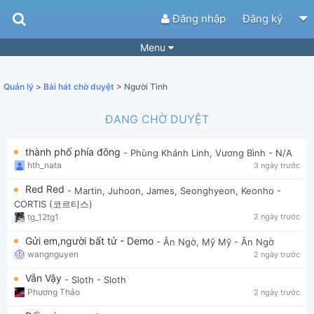
Đăng nhập
Đăng ký
Menu
Bài hát
Guitar Tabs
Quản lý
>
Bài hát chờ duyệt
> Người Tình
Playlist
Hợp âm
ĐANG CHỜ DUYỆT
Điệu bài hát
Thể loại
thành phố phía đông
- Phùng Khánh Linh, Vương Bình
- N/A
Tìm theo hợp âm
Tải ứng dụng
hth_nata
3 ngày trước
Yêu cầu hợp âm
Thành Viên
Red Red
- Martin, Juhoon, James, Seonghyeon, Keonho
-
CORTIS (코르티스)
Khóa học
Quản lý
65
tg_12tg1
2 ngày trước
Tắt quảng cáo
Gửi em,người bất tử - Demo
- Ân Ngờ, Mỹ Mỹ
- Ân Ngờ
wangnguyen
2 ngày trước
Vẫn Vậy
- Sloth
- Sloth
Phương Thảo
2 ngày trước