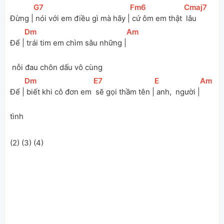
[
G7
]
[
Fm6
]
[
Cmaj7
]
Đừng |
 nói với em điều gì mà hãy |
 cứ ôm em thật 
 lâu 
[
Dm
]
[
Am
]
Để |
 trái tim em chìm sâu những |
 nỗi đau chôn dấu vô cùng 
[
Dm
]
[
E7
]
[
E
]
[
Am
]
Để |
 biết khi cô đơn em 
 sẽ gọi thầm tên |
 anh,  người |
tình 
(2) (3) (4)