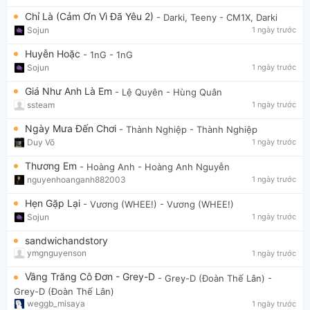
Chỉ Là (Cảm Ơn Vì Đã Yêu 2)
- Darki, Teeny
- CM1X, Darki
Sojun
1 ngày trước
Huyễn Hoặc
- 1nG
- 1nG
Sojun
1 ngày trước
Giá Như Anh Là Em
- Lệ Quyên
- Hùng Quân
ssteam
1 ngày trước
Ngày Mưa Đến Chơi
- Thành Nghiệp
- Thành Nghiệp
Duy Võ
1 ngày trước
Thương Em
- Hoàng Anh
- Hoàng Anh Nguyễn
nguyenhoanganh882003
1 ngày trước
Hẹn Gặp Lại
- Vương (WHEE!)
- Vương (WHEE!)
Sojun
1 ngày trước
sandwichandstory
ymgnguyenson
1 ngày trước
Vầng Trăng Cô Đơn - Grey-D
- Grey-D (Đoàn Thế Lân)
-
Grey-D (Đoàn Thế Lân)
weggb_misaya
1 ngày trước