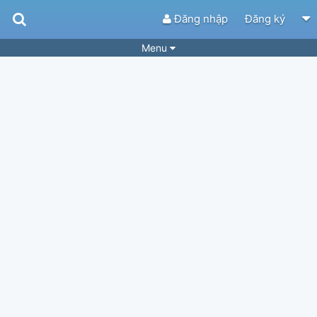
Đăng nhập
Đăng ký
Menu
Bài hát
Guitar Tabs
Playlist
Hợp âm
Điệu bài hát
Thể loại
Tìm theo hợp âm
Tải ứng dụng
Yêu cầu hợp âm
Thành Viên
Khóa học
Quản lý
61
Tắt quảng cáo