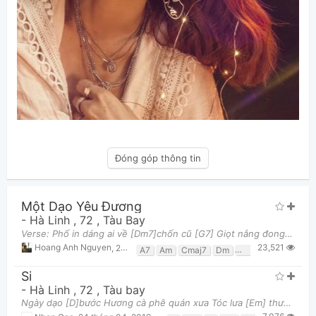
Đóng góp thông tin
Một Dạo Yêu Đương
-
Hà Linh
,
72
,
Tàu Bay
Verse: Phố in dáng ai về [Dm7]chốn cũ [G7] Giọt nắng đong đầy [Cmaj7] giấc chiều thu [F] Tiếng đ
23,521
Hoang Anh Nguyen
,
29 tháng 06, 2018 lúc 11:49am
A7
Am
Cmaj7
Dm
Dm7
E
E7
F
Si
-
Hà Linh
,
72
,
Tàu bay
Ngày dạo [D]bước Hương cà phê quán xưa Tóc lưa [Em] thưa Em chờ ai đón đưa, mưa [A] về Ngồi bàn