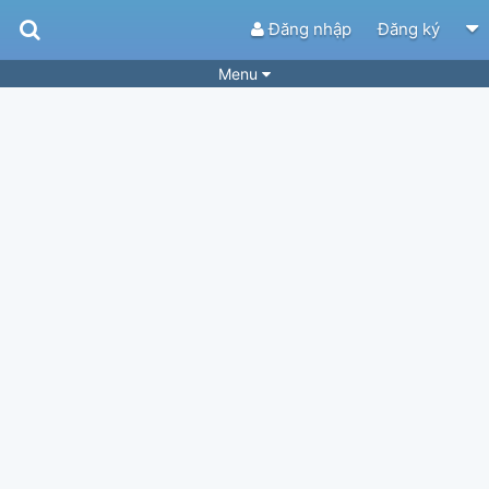
Đăng nhập
Đăng ký
Menu
Bài hát
Guitar Tabs
Playlist
Hợp âm
Điệu bài hát
Thể loại
Tìm theo hợp âm
Tải ứng dụng
Yêu cầu hợp âm
Thành Viên
Khóa học
Quản lý
84
Tắt quảng cáo