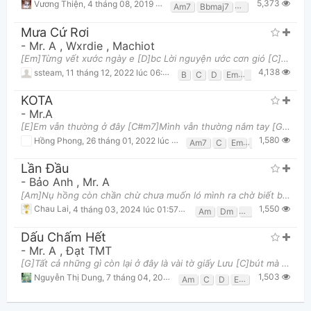
5,373
Vương Thiện
,
4 tháng 08, 2019 lúc 03:29pm
Am7
Bbmaj7
C
Dm
Mưa Cứ Rơi
-
Mr. A
,
Wxrdie
,
Machiot
[Em]Từng vết xước ngày e [D]bc Lời nguyện ước cơn gió [C]cước ở trên da [G]a [Em]Làm sao xóa từng v
4,138
ssteam
,
11 tháng 12, 2022 lúc 06:47am
B
C
D
Em
G
KOTA
-
Mr.A
[E]Em vẫn thường ở đây [C#m7]Mình vẫn thường nắm tay [G#m]Băng qua bao nhiêu con đường [A]Sao na
1,580
Hồng Phong
,
26 tháng 01, 2022 lúc 03:08pm
Am7
C
Em
F
Lần Đầu
-
Bảo Anh
,
Mr. A
[Am]Nụ hồng còn chần chừ chưa muốn ló mình ra chờ biết bao ngày qua để sẽ vươn mình ra [Am]Nụ hồng
1,550
Chau Lai
,
4 tháng 03, 2024 lúc 01:57pm
Am
Dm
G
Dấu Chấm Hết
-
Mr. A
,
Đạt TMT
[G]Tất cả những gì còn lại ở đây là vài tờ giấy Lưu [C]bút mà em tặng anh đấy Rồi những toan tính c
1,503
Nguyễn Thị Dung
,
7 tháng 04, 2023 lúc 10:10pm
Am
C
D
Em
G