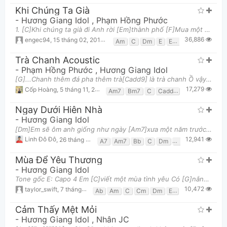
Khi Chúng Ta Già
-
Hương Giang Idol
,
Phạm Hồng Phước
1. [C]Khi chúng ta già đi Anh rời [Em]thành phố [F]Mua một căn nhà [G]nhỏ bên ngoài ngoại [C]ô Nơ
36,886
engec94
,
15 tháng 02, 2014 lúc 11:56am
Am
C
Dm
E
Em
F
G
Trà Chanh Acoustic
-
Phạm Hồng Phước
,
Hương Giang Idol
[G]...Chanh thêm đá pha thêm trà[Cadd9] là trà chanh Ồ vậy à? [G]...Kêu thêm chút viên chiên [Cadd9]
17,279
Cốp Hoàng
,
5 tháng 11, 2013 lúc 07:01am
Am7
Bm7
C
Cadd9
D
Em
G
Ngay Dưới Hiên Nhà
-
Hương Giang Idol
[Dm]Em sẽ ôm anh giống như ngày [Am7]xưa một năm trước đây [F]Khi [Dm]mình cầm tay nhau trên chiếc [
12,941
Linh Đô Đô
,
26 tháng 11, 2013 lúc 04:22am
A7
Am7
Bb
C
Dm
Dm7
F
Gm
G
Mùa Để Yêu Thương
-
Hương Giang Idol
Tone gốc E: Capo 4 Em [C]viết một mùa tình yêu Có [G]nắng ấm và có tiếng [Em]mưa rơi [Am]Tiếng ve
10,472
taylor_swift
,
7 tháng 09, 2016 lúc 04:52pm
Ab
Am
C
Cm
Dm
Eb
Em
F
Fm
Cảm Thấy Mệt Mỏi
-
Hương Giang Idol
,
Nhân JC