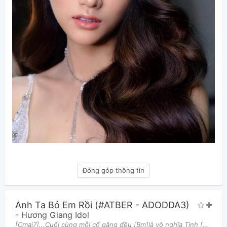
Đóng góp thông tin
Anh Ta Bỏ Em Rồi (#ATBER - ADODDA3)
-
Hương Giang Idol
[Cmaj7]...Cuối cùng mỗi cố gắng đều [Bm]là vô nghĩa Tình [Am]cảm ngần ấy năm [D]có lẽ đến [G]vậy th