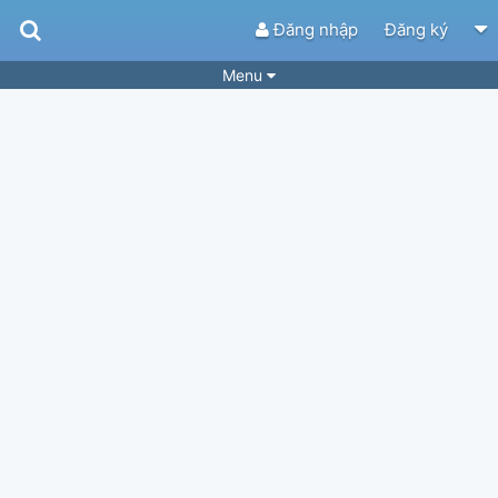
Đăng nhập
Đăng ký
Menu
Bài hát
Guitar Tabs
Playlist
Hợp âm
Điệu bài hát
Thể loại
Tìm theo hợp âm
Tải ứng dụng
Yêu cầu hợp âm
Thành Viên
Khóa học
Quản lý
89
Tắt quảng cáo