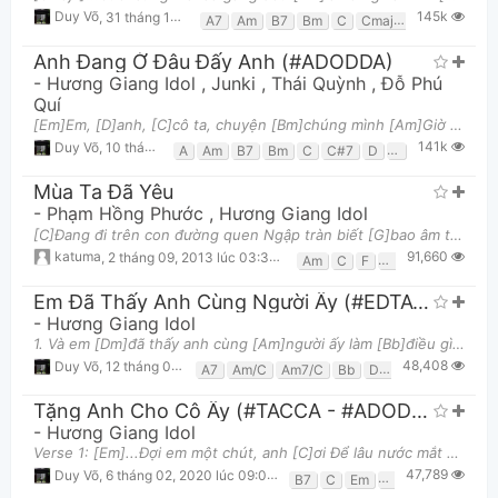
145k
Duy Võ
,
31 tháng 10, 2019 lúc 08:51pm
A7
Am
B7
Bm
C
Cmaj7
D
Em
Em
Anh Đang Ở Đâu Đấy Anh (#ADODDA)
-
Hương Giang Idol
,
Junki
,
Thái Quỳnh
,
Đỗ Phú
Quí
[Em]Em, [D]anh, [C]cô ta, chuyện [Bm]chúng mình [Am]Giờ đây phải [G]làm sao [F#m7b5]yên vui như [B
141k
Duy Võ
,
10 tháng 11, 2018 lúc 08:57pm
A
Am
B7
Bm
C
C#7
D
E
Em
F#m
Mùa Ta Đã Yêu
-
Phạm Hồng Phước
,
Hương Giang Idol
[C]Đang đi trên con đường quen Ngập tràn biết [G]bao âm thanh yêu thương rộn vang Ngày vui bước [A
91,660
katuma
,
2 tháng 09, 2013 lúc 03:30pm
Am
C
F
G
Em Đã Thấy Anh Cùng Người Ấy (#EDTACNA)
-
Hương Giang Idol
1. Và em [Dm]đã thấy anh cùng [Am]người ấy làm [Bb]điều gì đêm [F]ấy Em [Gm]muốn biết anh thấy [Dm
48,408
Duy Võ
,
12 tháng 03, 2019 lúc 08:51pm
A7
Am/C
Am7/C
Bb
Dm
Dm/f
E7
F
Tặng Anh Cho Cô Ấy (#TACCA - #ADODDA4)
-
Hương Giang Idol
Verse 1: [Em]...Đợi em một chút, anh [C]ơi Để lâu nước mắt đang [G]rơi rồi ta sẽ nói đôi [B7]lời
47,789
Duy Võ
,
6 tháng 02, 2020 lúc 09:01pm
B7
C
Em
G