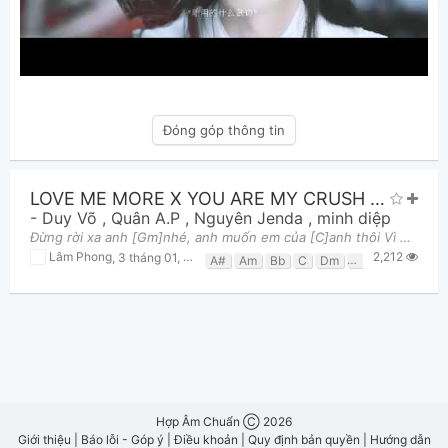
Đóng góp thông tin
LOVE ME MORE X YOU ARE MY CRUSH X DÙ CÓ CÁCH XA
-
Duy Võ
,
Quân A.P
,
Nguyên Jenda
,
minh diệp
Đừng rời xa anh [Gm]nhé, anh muốn em của [C]anh thôi Vì giờ đây anh [Am]đã trót yêu em nhiều [Dm
2,212
Lâm Phong
,
3 tháng 01, 2022 lúc 08:11pm
A#
Am
Bb
C
Dm
F
F#
G
Gm
Hợp Âm Chuẩn Ⓒ 2026
Giới thiệu
|
Báo lỗi - Góp ý
|
Điều khoản
|
Quy định bản quyền
|
Hướng dẫn