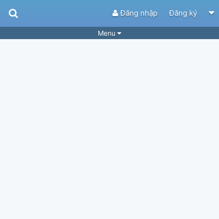
Đăng nhập
Đăng ký
Menu
Bài hát
Guitar Tabs
Playlist
Hợp âm
Điệu bài hát
Thể loại
Tìm theo hợp âm
Tải ứng dụng
Yêu cầu hợp âm
Thành Viên
Khóa học
Quản lý
58
Tắt quảng cáo