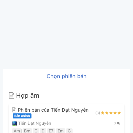
Chọn phiên bản
Hợp âm
Phiên bản của Tiến Đạt Nguyễn
(3)
Bản chính
Tiến Đạt Nguyễn
0
Am
Bm
C
D
E7
Em
G