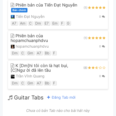
Phiên bản của Tiến Đạt Nguyễn
(1)
Bản chính
Tiến Đạt Nguyễn
0
A7
Am
C
Dm
E7
Em
F
G
Phiên bản của
(1)
hopamchuanphdvu
hopamchuanphdvu
0
Dm
C
Gm
A7
Bb
F
K [Dm]hi tôi còn là hạt bụi,
(8)
[C]Ngư ời đã lên tầu
Trần Vĩnh Quang
0
Dm
C
Gm
A7
Bb
F
Guitar Tabs
Đăng Tab mới
Chưa có bản Tab nào cho bài hát này