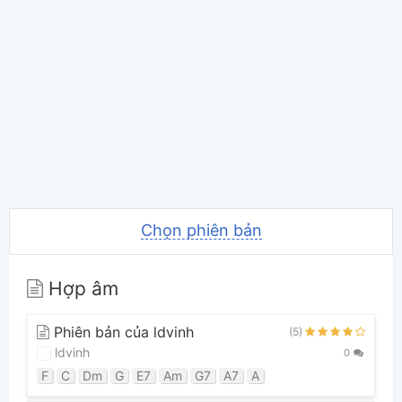
Chọn phiên bản
Hợp âm
Phiên bản của ldvinh
(5)
ldvinh
0
F
C
Dm
G
E7
Am
G7
A7
A