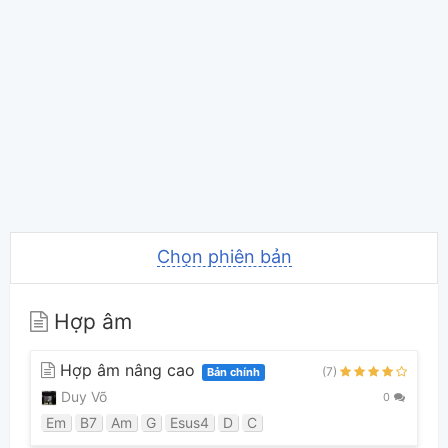
Chọn phiên bản
Hợp âm
Hợp âm nâng cao
(7)
Bản chính
Duy Võ
0
Em
B7
Am
G
Esus4
D
C