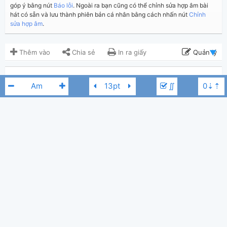
góp ý bằng nút
Báo lỗi
. Ngoài ra bạn cũng có thể chỉnh sửa hợp âm bài
hát có sẵn và lưu thành phiên bản cá nhân bằng cách nhấn nút
Chỉnh
sửa hợp âm
.
Thêm vào
Chia sẻ
In ra giấy
Quản lý
ngày 5 tháng 07, 2026
Cập nhật:
BÌNH LUẬN
∬
235
Lượt xem:
Hiển thị bình luận
Trần Nhật Huy
Người đăng:
(Dương Công Vủ đã duyệt)
Phan Ni Tấn
Tác giả:
Elvis Phương
Am
Thể loại:
0
Yêu thích: