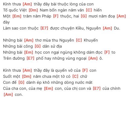
Kính thưa 
[
Am
]
 thầy đây bài thuộc lòng của con
Tổ quốc Việt 
[
Dm
]
 Nam bốn ngàn năm văn 
[
C
]
 hiến
Một 
[
Em
]
 trăm năm Pháp 
[
F
]
 thuộc, hai 
[
G
]
 mươi năm đoạ 
[
Am
]
đày
Làm sao con thuộc 
[
E7
]
 được chuyện Kiều, Nguyễn 
[
Am
]
 Du.
Những bài 
[
Am
]
 thơ mùa thu Nguyễn 
[
C
]
 Khuyến
Những bài công 
[
G
]
 dân sử địa
Những bài 
[
Em
]
 học con ngại ngùng không dám đọc 
[
F
]
 to
Trên đường 
[
E7
]
 phố hay những vùng ngoại 
[
Am
]
 ô.
Kính thưa 
[
Am
]
 thầy đây là quyển vở của 
[
F
]
 con
Suốt một 
[
Dm
]
 năm chưa một tờ có 
[
C
]
 chữ
Con để 
[
G
]
 dành ép khô những dòng nước mắt
Của cha con, của mẹ 
[
Em
]
 con, của chị con và 
[
E7
]
 của chính 
[
Am
]
 con.