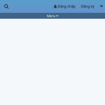
Đăng nhập
Đăng ký
Menu
Bài hát
Guitar Tabs
Playlist
Hợp âm
Điệu bài hát
Thể loại
Tìm theo hợp âm
Tải ứng dụng
Yêu cầu hợp âm
Thành Viên
Khóa học
Quản lý
66
Tắt quảng cáo