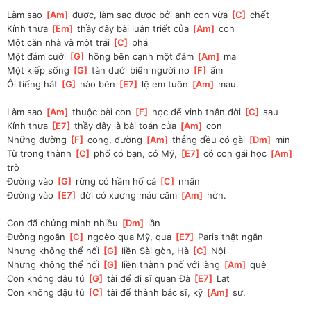
Làm sao 
[
Am
]
 được, làm sao được bởi anh con vừa 
[
C
]
 chết
Kính thưa 
[
Em
]
 thầy đây bài luận triết của 
[
Am
]
 con
Một căn nhà và một trái 
[
C
]
 phá
Một đám cưới 
[
G
]
 hồng bên cạnh một đám 
[
Am
]
 ma
Một kiếp sống 
[
G
]
 tàn dưới biển người no 
[
F
]
 ấm
Ôi tiếng hát 
[
G
]
 nào bên 
[
E7
]
 lệ em tuôn 
[
Am
]
 mau.
Làm sao 
[
Am
]
 thuộc bài con 
[
F
]
 học để vinh thân đời 
[
C
]
 sau
Kính thưa 
[
E7
]
 thầy đây là bài toán của 
[
Am
]
 con
Những đường 
[
F
]
 cong, đường 
[
Am
]
 thẳng đều có gài 
[
Dm
]
 mìn
Từ trong thành 
[
C
]
 phố có bạn, có Mỹ, 
[
E7
]
 có con gái học 
[
Am
]
trò
Đường vào 
[
G
]
 rừng có hầm hố cá 
[
C
]
 nhân
Đường vào 
[
E7
]
 đời có xương máu căm 
[
Am
]
 hờn.
Con đã chứng minh nhiều 
[
Dm
]
 lần
Đường ngoằn 
[
C
]
 ngoèo qua Mỹ, qua 
[
E7
]
 Paris thật ngắn
Nhưng không thể nối 
[
G
]
 liền Sài gòn, Hà 
[
C
]
 Nội
Nhưng không thể nối 
[
G
]
 liền thành phố với làng 
[
Am
]
 quê
Con không đậu tú 
[
G
]
 tài để đi sĩ quan Đà 
[
E7
]
 Lạt
Con không đậu tú 
[
C
]
 tài để thành bác sĩ, kỹ 
[
Am
]
 sư.