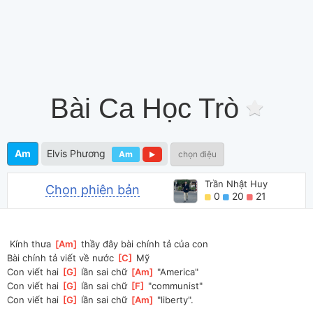
Bài Ca Học Trò
Am
Elvis Phương
Am
chọn điệu
Trần Nhật Huy
Chọn phiên bản
0
20
21
 Kính thưa 
[
Am
]
 thầy đây bài chính tả của con
Bài chính tả viết về nước 
[
C
]
 Mỹ
Con viết hai 
[
G
]
 lần sai chữ 
[
Am
]
 "America"
Con viết hai 
[
G
]
 lần sai chữ 
[
F
]
 "communist"
Con viết hai 
[
G
]
 lần sai chữ 
[
Am
]
 "liberty".