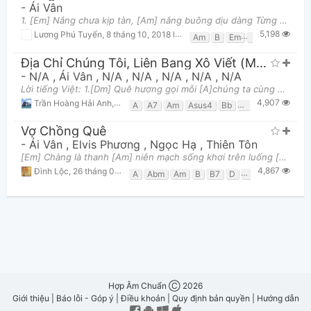
-
Ái Vân
1. [Em] Nắng chưa kịp tàn, [Am] nắng buông dịu dàng Từng tia nắng long [Em] lanh Ánh sao mặt hồ, [
5,198
Lương Phú Tuyến
,
8 tháng 10, 2018 lúc 04:26pm
Am
B
Em
G
Địa Chỉ Chúng Tôi, Liên Bang Xô Viết (Мой Адрес Советский Союз)
-
N/A
,
Ái Vân
,
N/A
,
N/A
,
N/A
,
N/A
,
N/A
Lời tiếng Việt: 1.[Dm] Quê hương gọi mỗi [A]chúng ta cùng đi khắp [Dm]nơi, Từ miền đồng [Dm]lầy đ
4,907
Trần Hoàng Hải Anh
,
6 tháng 02, 2018 lúc 05:10pm
A
A7
Am
Asus4
Bb
C
Dm
E
Em
Vợ Chồng Quê
-
Ái Vân
,
Elvis Phương
,
Ngọc Hạ
,
Thiên Tôn
[Em] Chàng là thanh [Am] niên mạch sống khơi trên luống [Em] cày Nói năng hiền [Am] lành như thóc v
4,867
Đình Lộc
,
26 tháng 02, 2017 lúc 06:13pm
A
Abm
Am
B
B7
D
Dbm
E
Em
Hợp Âm Chuẩn Ⓒ 2026
Giới thiệu
|
Báo lỗi - Góp ý
|
Điều khoản
|
Quy định bản quyền
|
Hướng dẫn