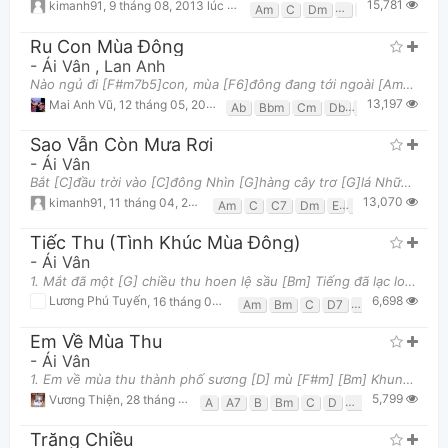
15,781
kimanh91
,
9 tháng 08, 2013 lúc 02:58pm
Am
C
Dm
F
G
Ru Con Mùa Đông
-
Ái Vân
,
Lan Anh
Nào ngủ đi [F#m7b5]con, mùa [F6]đông đang tới ngoài [Am]hiên [G] Nào ngủ đi [F#m7b5]con, mùa [F6]đô
13,197
Mai Anh Vũ
,
12 tháng 05, 2019 lúc 08:41pm
Ab
Bbm
Cm
Db
Eb
Fm
Sao Vẫn Còn Mưa Rơi
-
Ái Vân
Bắt [C]đầu trời vào [C]đông Nhìn [G]hàng cây trơ [G]lá Những [G]tháng dài chờ [F]trông Từ [F]ngày
13,070
kimanh91
,
11 tháng 04, 2017 lúc 10:08am
Am
C
C7
Dm
E
Em
F
G
Tiếc Thu (Tình Khúc Mùa Đông)
-
Ái Vân
1. Mắt đã một [G] chiều thu hoen lệ sầu [Bm] Tiếng đã lạc loài trong tim [Em] nghẹn ngào Đưa anh v
6,698
Lương Phú Tuyến
,
16 tháng 08, 2019 lúc 01:36pm
Am
Bm
C
D7
Em
G
Em Về Mùa Thu
-
Ái Vân
1. Em về mùa thu thành phố sương [D] mù [F#m] [Bm] Khung trời lộng [D7] gió chiều xuống mơ [G] hồ [
5,799
Vương Thiện
,
28 tháng 09, 2017 lúc 03:04pm
A
A7
B
Bm
C
D
D7
Em
F#m
Trăng Chiều