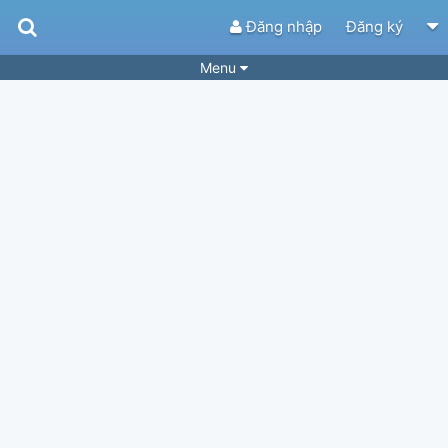
Đăng nhập
Đăng ký
Menu
Bài hát
Guitar Tabs
Playlist
Hợp âm
Điệu bài hát
Thể loại
Tìm theo hợp âm
Tải ứng dụng
Yêu cầu hợp âm
Thành Viên
Khóa học
Quản lý
87
Tắt quảng cáo