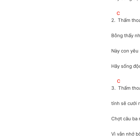
[
C
]
2. 
 Thấm thoá
Bỗng thấy nh
Này con yêu 
Hãy sống độc
[
C
]
3. 
 Thấm tho
tính sẽ cưới
Chợt câu ba n
Vì vẫn nhớ bố