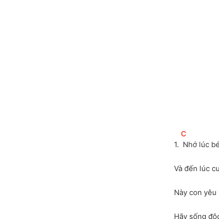
[
C
]
1. 
 Nhớ lúc b
Và đến lúc cu
Này con yêu 
Hãy sống độc