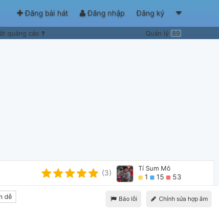
Đăng bài hát
Đăng nhập
Đăng ký
ắt quảng cáo
Quản lý
89
Tí Sum Mô
(3)
1
15
53
m dễ
Báo lỗi
Chỉnh sửa hợp âm