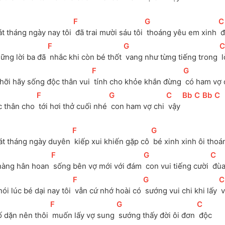
[
F
]
[
G
]
[
C
t tháng ngày nay tôi 
 đã trai mười sáu tôi 
 thoáng yêu em xinh 
 
[
F
]
[
G
]
[
C
ững lời ba đã 
 nhắc khi còn bé thốt 
 vang như từng tiếng trong 
 
[
F
]
[
G
]
hỡi hãy sống độc thân vui 
 tính cho khỏe khắn đừng 
 có ham vợ 
[
F
]
[
G
]
[
C
]
[
Bb
]
[
C
]
[
Bb
]
[
C
]
 thân cho 
 tới hơi thở cuối nhé 
 con ham vợ chi 
 vậy 
[
F
]
[
G
]
át tháng ngày duyên 
 kiếp xui khiến gặp cô 
 bé xinh xinh ôi thoá
[
F
]
[
G
]
[
C
]
 nàng hân hoan 
 sống bên vợ mới với đám 
 con vui tiếng cười 
 đùa
[
F
]
[
G
]
[
C
ói lúc bé dại nay tôi 
 vẫn cứ nhớ hoài có 
 sướng vui chi khi lấy 
 
[
F
]
[
G
]
[
C
]
 dặn nên thôi 
 muốn lấy vợ sung 
 sướng thấy đời ôi đơn 
 độc 