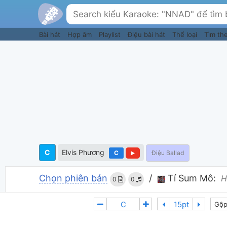
Bài hát
Hợp âm
Playlist
Điệu bài hát
Thể loại
Tìm th
C
Elvis Phương
C
Điệu Ballad
Chọn phiên bản
/
Tí Sum Mô:
H
0
0
Gộp