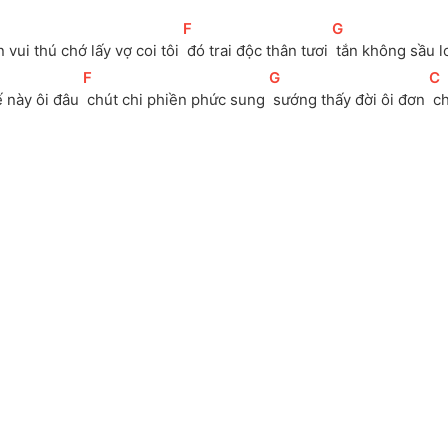
[
F
]
[
G
]
n vui thú chớ lấy vợ coi tôi 
 đó trai độc thân tươi 
 tắn không sầu l
[
F
]
[
G
]
[
C
ế này ôi đâu 
 chút chi phiền phức sung 
 sướng thấy đời ôi đơn 
 c