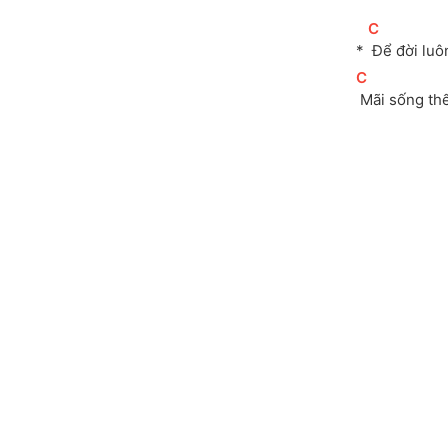
[
C
]
* 
 Để đời luô
[
C
]
 Mãi sống th