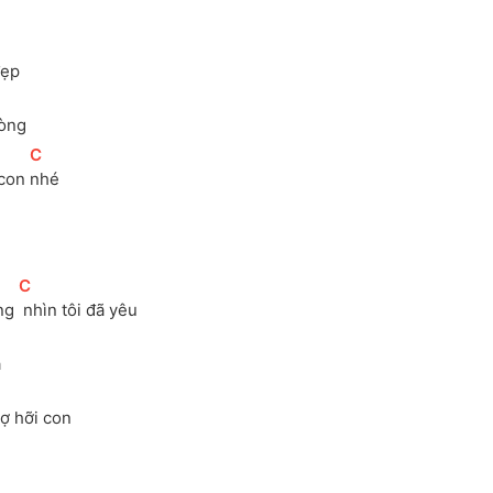
]
đẹp 
]
lòng
[
C
]
con 
nhé 
[
C
]
ng 
 nhìn tôi đã yêu 
 
]
vợ hỡi con 