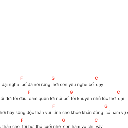
[
F
]
[
G
]
[
C
]
é dại nghe 
 bố đã nói rằng 
 hỡi con yêu nghe bố 
 dạy 
[
F
]
[
G
]
[
C
]
ối đời tôi đâu 
 dám quên lời nói bố 
 tôi khuyên nhủ lúc thơ 
 dại 
[
F
]
[
G
]
hỡi hãy sống độc thân vui 
 tính cho khỏe khắn đừng 
 có ham vợ 
[
F
]
[
G
]
[
C
]
 thân cho 
 tới hơi thở cuối nhé 
 con ham vợ chi 
 vậy 