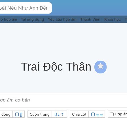
eo hợp âm
Tải ứng dụng
Yêu cầu hợp âm
Thành Viên
Khóa học
T
Trai Độc Thân
ợp âm cơ bản
∬
≣≣
Hợp â
 dòng
Cuộn trang
Chia cột