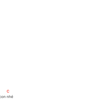
[
C
]
con 
nhé 