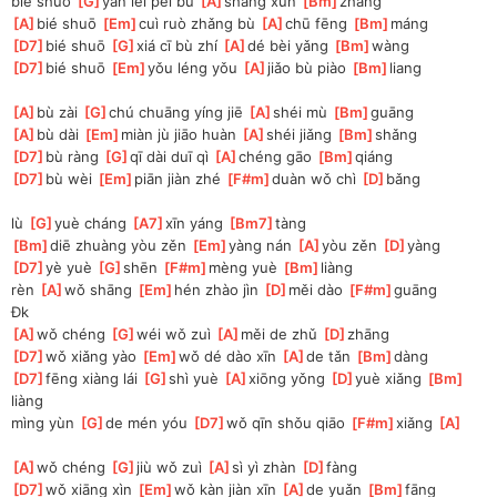
bié shuō 
[
G
]
yǎn lèi pèi bù 
[
A
]
shàng xūn 
[
Bm
]
zhāng
[
A
]
bié shuō 
[
Em
]
cuì ruò zhǎng bù 
[
A
]
chū fēng 
[
Bm
]
máng
[
D7
]
bié shuō 
[
G
]
xiá cī bù zhí 
[
A
]
dé bèi yǎng 
[
Bm
]
wàng
[
D7
]
bié shuō 
[
Em
]
yǒu léng yǒu 
[
A
]
jiǎo bù piào 
[
Bm
]
liang
[
A
]
bù zài 
[
G
]
chú chuāng yíng jiē 
[
A
]
shéi mù 
[
Bm
]
guāng
[
A
]
bù dài 
[
Em
]
miàn jù jiāo huàn 
[
A
]
shéi jiǎng 
[
Bm
]
shǎng
[
D7
]
bù ràng 
[
G
]
qī dài duī qì 
[
A
]
chéng gāo 
[
Bm
]
qiáng
[
D7
]
bù wèi 
[
Em
]
piān jiàn zhé 
[
F#m
]
duàn wǒ chì 
[
D
]
bǎng
lù 
[
G
]
yuè cháng 
[
A7
]
xīn yáng 
[
Bm7
]
tàng
[
Bm
]
diē zhuàng yòu zěn 
[
Em
]
yàng nán 
[
A
]
yòu zěn 
[
D
]
yàng
[
D7
]
yè yuè 
[
G
]
shēn 
[
F#m
]
mèng yuè 
[
Bm
]
liàng
rèn 
[
A
]
wǒ shāng 
[
Em
]
hén zhào jìn 
[
D
]
měi dào 
[
F#m
]
guāng 
Đk
[
A
]
wǒ chéng 
[
G
]
wéi wǒ zuì 
[
A
]
měi de zhǔ 
[
D
]
zhāng
[
D7
]
wǒ xiǎng yào 
[
Em
]
wǒ dé dào xīn 
[
A
]
de tǎn 
[
Bm
]
dàng
[
D7
]
fēng xiàng lái 
[
G
]
shì yuè 
[
A
]
xiōng yǒng 
[
D
]
yuè xiǎng 
[
Bm
]
liàng
mìng yùn 
[
G
]
de mén yóu 
[
D7
]
wǒ qīn shǒu qiāo 
[
F#m
]
xiǎng 
[
A
]
[
A
]
wǒ chéng 
[
G
]
jiù wǒ zuì 
[
A
]
sì yì zhàn 
[
D
]
fàng
[
D7
]
wǒ xiāng xìn 
[
Em
]
wǒ kàn jiàn xīn 
[
A
]
de yuǎn 
[
Bm
]
fāng