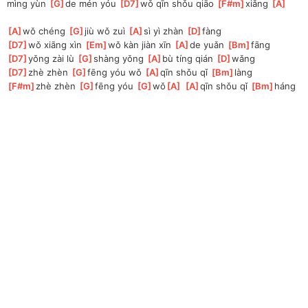
mìng yùn 
[
G
]
de mén yóu 
[
D7
]
wǒ qīn shǒu qiāo 
[
F#m
]
xiǎng 
[
A
]
[
A
]
wǒ chéng 
[
G
]
jiù wǒ zuì 
[
A
]
sì yì zhàn 
[
D
]
fàng
[
D7
]
wǒ xiāng xìn 
[
Em
]
wǒ kàn jiàn xīn 
[
A
]
de yuǎn 
[
Bm
]
fāng
[
D7
]
yǒng zài lù 
[
G
]
shàng yǒng 
[
A
]
bù tíng qián 
[
D
]
wǎng
[
D7
]
zhè zhèn 
[
G
]
fēng yóu wǒ 
[
A
]
qīn shǒu qǐ 
[
Bm
]
làng
[
F#m
]
zhè zhèn 
[
G
]
fēng yóu 
[
G
]
wǒ
[
A
]
[
A
]
qīn shǒu qǐ 
[
Bm
]
háng