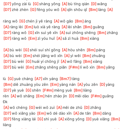
[
D7
]
yǒng zài lù 
[
G
]
shàng yǒng 
[
A
]
bù tíng qián 
[
D
]
wǎng
[
D7
]
zhè zhèn 
[
G
]
fēng yóu wǒ 
[
A
]
qīn shǒu qǐ 
[
Bm
]
làng 
[
A
]
ràng wǒ 
[
G
]
chén jì yě ràng 
[
A
]
wǒ gāo 
[
Bm
]
áng
[
A
]
ràng lèi 
[
Em
]
luò xià yě ràng 
[
A
]
lèi shǎn 
[
Bm
]
guāng
[
D7
]
ràng wǒ 
[
G
]
xīn suì yě xīn 
[
A
]
suì zhōng shēng 
[
Bm
]
zhǎng
[
D7
]
ràng wǒ 
[
Em
]
zì yóu huī 
[
A
]
sǎ zì huà 
[
Bm
]
xiàng
[
A
]
bù wèi 
[
G
]
shéi suí shí gōng 
[
A
]
hòu shēn 
[
Bm
]
páng
[
A
]
bù wèi 
[
Em
]
shéi jiāng wǒ xīn 
[
A
]
yì wěi 
[
Bm
]
zhuāng
[
D7
]
bù wèi 
[
G
]
huái yí chōng jī 
[
A
]
wǒ fāng 
[
Bm
]
xiàng
[
D7
]
bù wèi 
[
Em
]
zhǎng shēng piān 
[
F#m
]
lí wǒ xìn 
[
Bm
]
yǎng
lù 
[
G
]
yuè cháng 
[
A7
]
xīn yáng 
[
Bm7
]
tàng
[
Bm
]
diē zhuàng yòu zěn 
[
Em
]
yàng nán 
[
A
]
yòu zěn 
[
D
]
yàng
[
D7
]
yè yuè 
[
G
]
shēn 
[
F#m
]
mèng yuè 
[
Bm
]
liàng
rèn 
[
A
]
wǒ shāng 
[
Em
]
hén zhào jìn 
[
D
]
měi dào 
[
F#m
]
guāng 
Đk
[
A
]
wǒ chéng 
[
G
]
wéi wǒ zuì 
[
A
]
měi de zhǔ 
[
D
]
zhāng
[
D7
]
wǒ xiǎng yào 
[
Em
]
wǒ dé dào xīn 
[
A
]
de tǎn 
[
Bm
]
dàng
[
D7
]
fēng xiàng lái 
[
G
]
shì yuè 
[
A
]
xiōng yǒng 
[
D
]
yuè xiǎng 
[
Bm
]
liàng