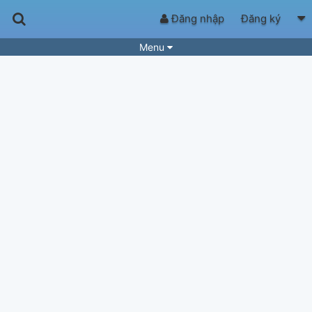
Đăng nhập
Đăng ký
Menu
Bài hát
Guitar Tabs
Playlist
Hợp âm
Điệu bài hát
Thể loại
Tìm theo hợp âm
Tải ứng dụng
Yêu cầu hợp âm
Thành Viên
Khóa học
Quản lý
58
Tắt quảng cáo