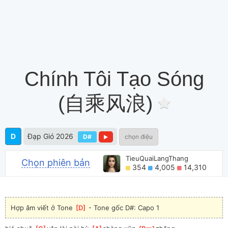
Chính Tôi Tạo Sóng
(自乘风浪)
D
Đạp Gió 2026
D#
chọn điệu
TieuQuaiLangThang
Chọn phiên bản
354
4,005
14,310
Hợp âm viết ở Tone 
[
D
]
 - Tone gốc D#: Capo 1