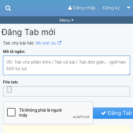
Đăng nhập
Đăng ký
Menu
Đăng Tab mới
Bài hát
Guitar Tabs
Playlist
Hợp âm
Tab cho bài hát:
Wo bist du
Mô tả ngắn:
Điệu bài hát
Thể loại
Tìm theo hợp âm
Tải ứng dụng
Yêu cầu hợp âm
Thành Viên
File tab:
Khóa học
Quản lý
54
Tắt quảng cáo
Đăng Tab