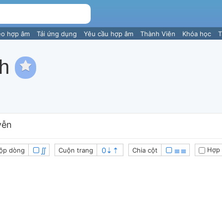
eo hợp âm
Tải ứng dụng
Yêu cầu hợp âm
Thành Viên
Khóa học
T
nh
yễn
∬
≣≣
Hợp 
ộp dòng
Cuộn trang
Chia cột