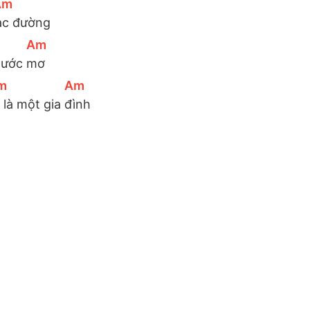
Am
]
ạc đường
[
Am
]
 ước 
mơ
m
]
[
Am
]
 là một gia 
đình