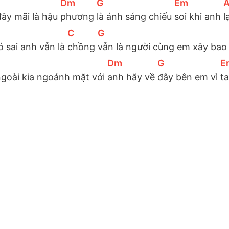
[
Dm
]
[
G
]
[
Em
]
[
ây mãi là hậu 
phương 
là ánh sáng chiếu 
soi khi anh 
l
[
C
]
[
G
]
 sai anh vẫn là 
chồng 
vẫn là người cùng em xây bao
[
Dm
]
[
G
]
[
E
ngoài kia ngoảnh mặt với 
anh hãy về 
đây bên em vì 
ta