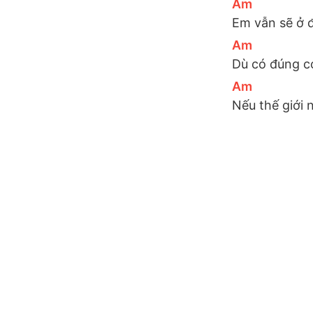
[
Am
]
Em vẫn sẽ ở đ
[
Am
]
Dù có đúng có
[
Am
]
Nếu thế giới 