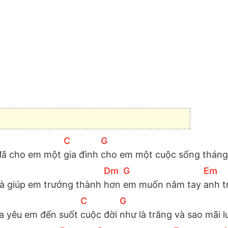
[
C
]
[
G
]
đã cho em một 
gia đình 
cho em một cuộc sống tháng
[
Dm
]
[
G
]
[
Em
]
à giúp em trưởng thành 
hơn 
em muốn nắm tay 
anh t
[
C
]
[
G
]
a yêu em đến suốt 
cuộc đời 
như là trăng và sao mãi l