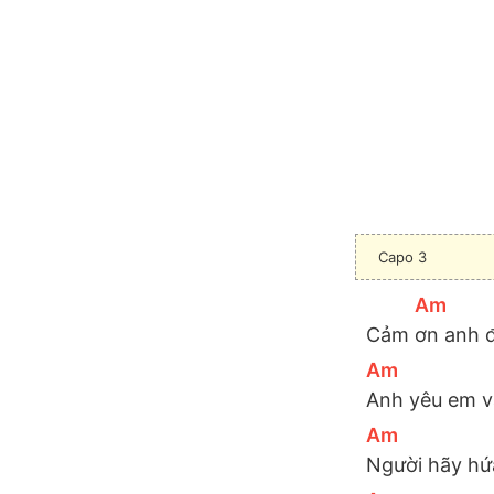
Capo 3
[
Am
]
Cảm 
ơn anh 
[
Am
]
Anh yêu em v
[
Am
]
Người hãy hứ