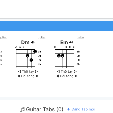
guitar
guitar
guitar
Dm
Em
◁
Thế tay
▷
◁
Thế tay
▷
◀
Đổi tông
▶
◀
Đổi tông
▶
Guitar Tabs (0)
Đăng Tab mới