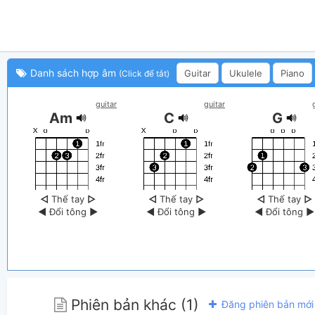
Danh sách hợp âm
Guitar
Ukulele
Piano
(Click để tắt)
guitar
guitar
Am
C
G
◁
Thế tay
▷
◁
Thế tay
▷
◁
Thế tay
▷
◀
Đổi tông
▶
◀
Đổi tông
▶
◀
Đổi tông
▶
Phiên bản khác (1)
Đăng phiên bản mới