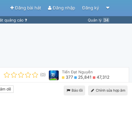
Đăng bài hát
Đăng nhập
Đăng ký
ắt quảng cáo
Quản lý
34
Tiến Đạt Nguyễn
(0)
377
25,841
47,312
âm dễ
Báo lỗi
Chỉnh sửa hợp âm