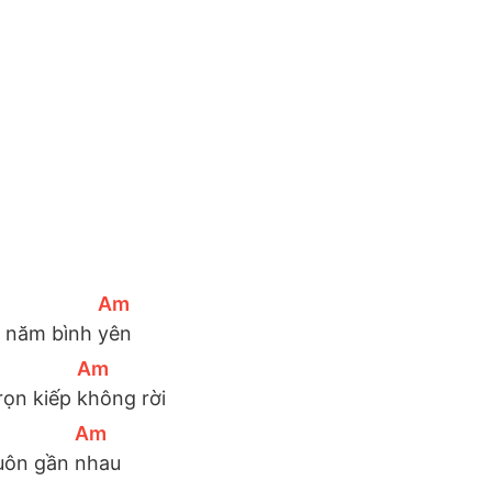
[
Am
]
 năm bình 
yên
[
Am
]
rọn kiếp 
không rời
[
Am
]
uôn gần 
nhau