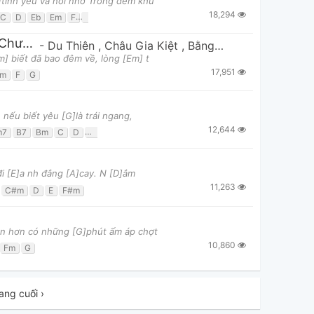
]tình yêu và nỗi nhớ Trong đêm khu
18,294
C
D
Eb
Em
F
G
Gm
Cuộc Tình Không Trọn Vẹn (Lệ Cay 2 - Chúng Ta Chưa Vì Nhau)
-
Du Thiên
,
Châu Gia Kiệt
,
Bằng Cường
] biết đã bao đêm về, lòng [Em] t
17,951
Em
F
G
nếu biết yêu [G]là trái ngang,
12,644
m7
B7
Bm
C
D
Em
G
đi [E]a nh đắng [A]cay. N [D]ắm
11,263
C#m
D
E
F#m
ồn hơn có những [G]phút ấm áp chợt
10,860
Fm
G
ang cuối ›