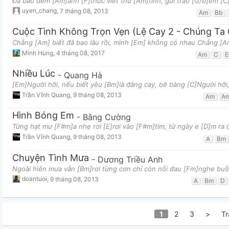
Đã bao đêm [Am]anh [F]thức viết thư [Am]tình, gửi trao [G/b]em [C
uyen_chang
,
7 tháng 08, 2013
Am
Bb
Chẳng [Am] biết đã bao lâu rồi, mình [Em] không có nhau Chẳng [Am
Minh Hùng
,
4 tháng 08, 2017
Am
C
Nhiều Lúc
-
Quang Hà
[Em]Người hỡi, nếu biết yêu [Bm]là đắng cay, bẽ bàng [C]Người hỡi, 
Trần Vĩnh Quang
,
9 tháng 08, 2013
Am
A
Hình Bóng Em
-
Bằng Cường
Từng hạt mư [F#m]a nhẹ rơi [E]rơi vào [F#m]tim, từ ngày e [D]m ra 
Trần Vĩnh Quang
,
9 tháng 08, 2013
A
Bm
Chuyện Tình Mưa
-
Dương Triều Anh
Ngoài hiên mưa vẫn [Bm]rơi từng cơn chỉ còn nỗi đau [Fm]nghe bu
doantuoi
,
9 tháng 08, 2013
A
Bm
D
1
2
3
>
Tr