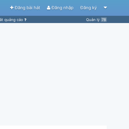
Đăng bài hát
Đăng nhập
Đăng ký
ắt quảng cáo
Quản lý
78