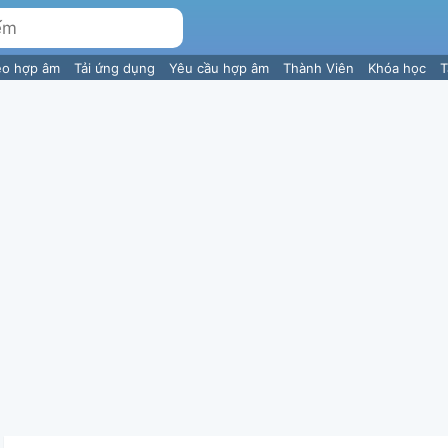
eo hợp âm
Tải ứng dụng
Yêu cầu hợp âm
Thành Viên
Khóa học
T