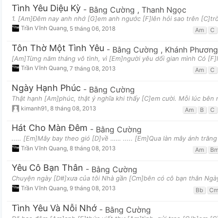
Tình Yêu Diệu Kỳ
-
Bằng Cường
,
Thanh Ngọc
1. [Am]Đêm nay anh nhớ [G]em anh ngước [F]lên hỏi sao trên [C]trời
Trần Vĩnh Quang
,
5 tháng 06, 2018
Am
C
Tôn Thờ Một Tình Yêu
-
Bằng Cường
,
Khánh Phương
[Am]Từng năm tháng vô tình, vì [Em]người yêu dối gian mình Có [F]l
Trần Vĩnh Quang
,
7 tháng 08, 2013
Am
C
Ngày Hạnh Phúc
-
Bằng Cường
Thật hạnh [Am]phúc, thật ý nghĩa khi thấy [C]em cười. Mỗi lúc bên
kimanh91
,
8 tháng 08, 2013
Am
B
C
Hát Cho Màn Đêm
-
Bằng Cường
..... [Em]Mây bay theo gió [D]về …… ..... [Em]Qua làn mây ánh tră
Trần Vĩnh Quang
,
8 tháng 08, 2013
Am
B
Yêu Cô Bạn Thân
-
Bằng Cường
Chuyện ngày [D#]xưa của tôi Nhà gần [Cm]bên có cô bạn thân Ngày 
Trần Vĩnh Quang
,
9 tháng 08, 2013
Bb
C
Tình Yêu Và Nỗi Nhớ
-
Bằng Cường