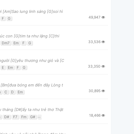
 [Am]Sao lung linh sáng [G]soi hì
49,947
F
G
úc con [G]tim ta như lặng [C]thi
33,536
Dm7
Em
F
G
 người [G]yêu thương như gió và [C
33,350
E
Em
F
G
ng [Bm]đưa bóng em đến đây Lòng t
30,895
m
C
D
Em
tháng [D#]ấy ta như trẻ thơ Thật
18,466
m
D#
F7
Fm
G#
Gm